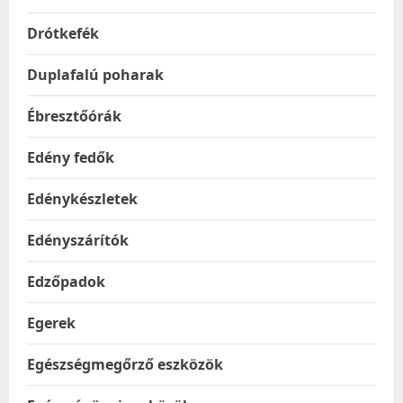
Drótkefék
Duplafalú poharak
Ébresztőórák
Edény fedők
Edénykészletek
Edényszárítók
Edzőpadok
Egerek
Egészségmegőrző eszközök