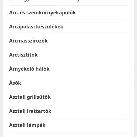
Arc- és szemkörnyékápolók
Arcápolási készülékek
Arcmasszírozók
Arctisztítók
Árnyékoló hálók
Ásók
Asztali grillsütők
Asztali irattartók
Asztali lámpák