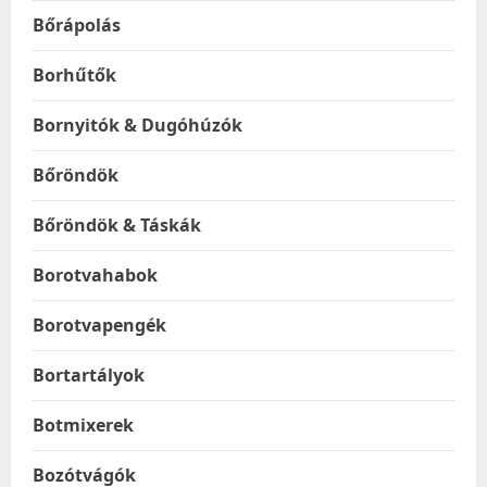
Bőrápolás
Borhűtők
Bornyitók & Dugóhúzók
Bőröndök
Bőröndök & Táskák
Borotvahabok
Borotvapengék
Bortartályok
Botmixerek
Bozótvágók