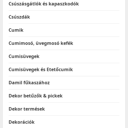
Csúszásgátlók és kapaszkodók
Csúszdák
Cumik
Cumimosó, üvegmosó kefék
Cumisüvegek
Cumisüvegek és Etetőcumik
Damil fűkaszához
Dekor betűzők & pickek
Dekor termések
Dekorációk