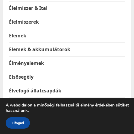
Élelmiszer & Ital
Élelmiszerek
Elemek
Elemek & akkumulátorok
Élményelemek
Elsősegély
Élvefogó állatcsapdák
Emelők
A weboldalon a minőségi felhasználói élmény érdekében sütiket
használunk.
Epilátorok
Elfogad
Építkezés & Felújítás