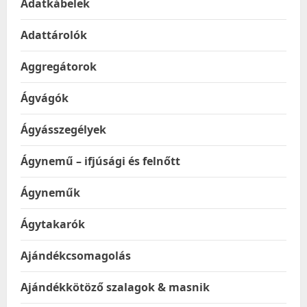
Adatkábelek
Adattárolók
Aggregátorok
Ágvágók
Ágyásszegélyek
Ágynemű – ifjúsági és felnőtt
Ágyneműk
Ágytakarók
Ajándékcsomagolás
Ajándékkötöző szalagok & masnik