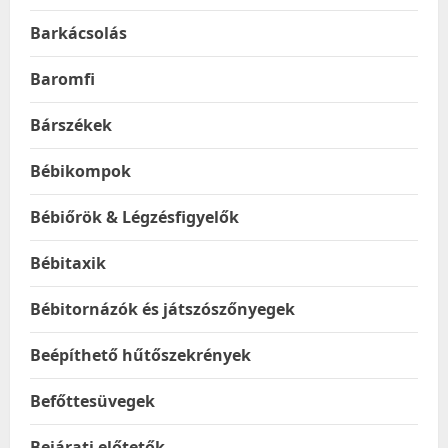
Barkácsolás
Baromfi
Bárszékek
Bébikompok
Bébiőrök & Légzésfigyelők
Bébitaxik
Bébitornázók és játszószőnyegek
Beépíthető hűtőszekrények
Befőttesüvegek
Bejárati előtetők