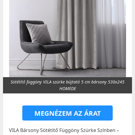
Sötétítő függöny VILA szürke bújtató 5 cm bársony 530x245
HOMEDE
MEGNÉZEM AZ ÁRAT
VILA Bársony Sötétítő Függöny Szürke Színben –