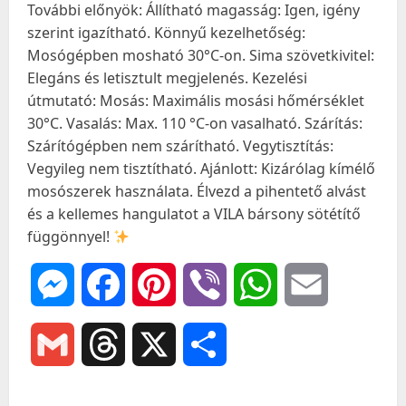
További előnyök: Állítható magasság: Igen, igény
szerint igazítható. Könnyű kezelhetőség:
Mosógépben mosható 30°C-on. Sima szövetkivitel:
Elegáns és letisztult megjelenés. Kezelési
útmutató: Mosás: Maximális mosási hőmérséklet
30°C. Vasalás: Max. 110 °C-on vasalható. Szárítás:
Szárítógépben nem szárítható. Vegytisztítás:
Vegyileg nem tisztítható. Ajánlott: Kizárólag kímélő
mosószerek használata. Élvezd a pihentető alvást
és a kellemes hangulatot a VILA bársony sötétítő
függönnyel!
Messenger
Facebook
Pinterest
Viber
WhatsApp
Email
Gmail
Threads
X
Ossza
meg