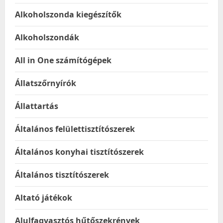
Alkoholszonda kiegészítők
Alkoholszondák
All in One számítógépek
Állatszőrnyírók
Állattartás
Általános felülettisztítószerek
Általános konyhai tisztítószerek
Általános tisztítószerek
Altató játékok
Alulfagyasztós hűtőszekrények