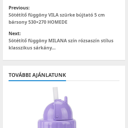
P
Previous:
o
Sötétítő függöny VILA szürke bújtató 5 cm
bársony 530×270 HOMEDE
s
Next:
t
Sötétítő függöny MILANA szín rózsaszín stílus
klasszikus sárkány…
n
a
TOVÁBBI AJÁNLATUNK
v
i
g
a
t