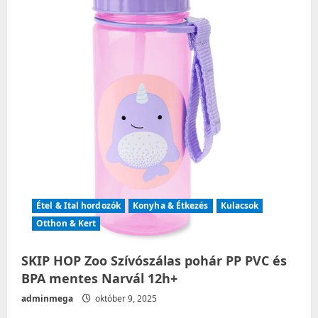
i
o
n
Étel & Ital hordozók
Konyha & Étkezés
Kulacsok
Otthon & Kert
SKIP HOP Zoo Szívószálas pohár PP PVC és
BPA mentes Narvál 12h+
adminmega
október 9, 2025