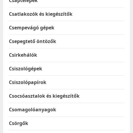
Csaptelepek
Csatlakozók és kiegészítők
Csempevágó gépek
Csepegtető öntözők
Csirkehálók
Csiszológépek
Csiszolópapírok
Csocsóasztalok és kiegészítők
Csomagolóanyagok
Csörgők