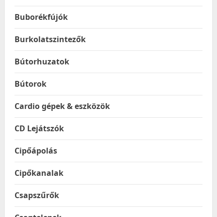
Buborékfújók
Burkolatszintezők
Bútorhuzatok
Bútorok
Cardio gépek & eszközök
CD Lejátszók
Cipőápolás
Cipőkanalak
Csapszűrők