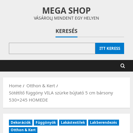
Skip
MEGA SHOP
to
content
VÁSÁROLJ MINDENT EGY HELYEN
KERESÉS
ITT KERESS
Home
Otthon & Kert
Sötétítő függöny VILA szürke bújtató 5 cm bársony
530×245 HOMEDE
Dekorációk
Függönyök
Lakástextilek
Lakberendezés
Otthon & Kert