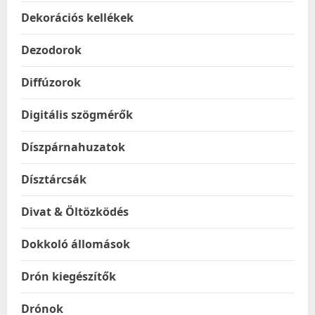
Dekorációs kellékek
Dezodorok
Diffúzorok
Digitális szögmérők
Díszpárnahuzatok
Dísztárcsák
Divat & Öltözködés
Dokkoló állomások
Drón kiegészítők
Drónok