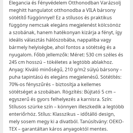
Elegancia és Fényvédelem Otthonodban Varázsolj
meghitt hangulatot otthonodba a VILA bársony
sötétítő függönnyel! Ez a stílusos és praktikus
függöny nemcsak elegáns megjelenést kölcsönöz
a szobának, hanem hatékonyan kizárja a fényt, így
ideális választás hálószobába, nappaliba vagy
bármely helyiségbe, ahol fontos a sötétség és a
nyugalom. Főbb jellemzők: Méret: 530 cm széles és
245 cm hosszú – tökéletes a legtöbb ablakhoz.
Anyag: Kiváló minőségű, 210 g/m2 súlyú bársony –
puha tapintású és elegáns megjelenésű. Sötétítés:
70%-os fényszűrés – biztosítja a kellemes
sötétséget a szobában. Rögzítés: Bújtató 5 cm –
egyszerű és gyors felhelyezés a karnisra. Szín:
Stílusos szürke szín – könnyen illeszkedik a legtöbb
enteriőrhöz. Stílus: Klasszikus – időtálló design,
mely sosem megy ki a divatból. Tanúsítvány: OEKO-
TEX – garantáltan káros anyagoktól mentes.