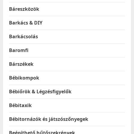
Báreszközök
Barkács & DIY
Barkácsolás
Baromfi
Bárszékek
Bébikompok
Bébiőrök & Légzésfigyelők
Bébitaxik
Bébitornázók és játszószőnyegek
Beépíthető hűtőszekrények