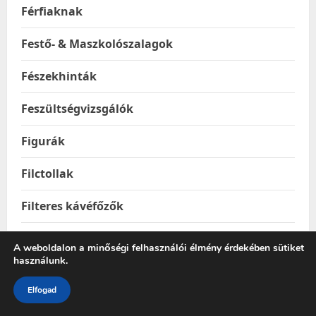
Férfiaknak
Festő- & Maszkolószalagok
Fészekhinták
Feszültségvizsgálók
Figurák
Filctollak
Filteres kávéfőzők
Fitness eszközök
A weboldalon a minőségi felhasználói élmény érdekében sütiket
használunk.
Fitness labdák
Elfogad
Foci és kézilabdakapuk