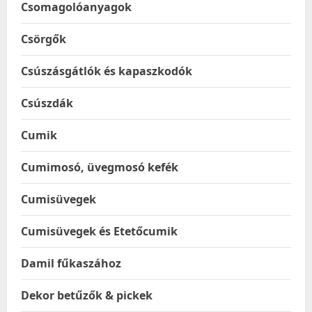
Csomagolóanyagok
Csörgők
Csúszásgátlók és kapaszkodók
Csúszdák
Cumik
Cumimosó, üvegmosó kefék
Cumisüvegek
Cumisüvegek és Etetőcumik
Damil fűkaszához
Dekor betűzők & pickek