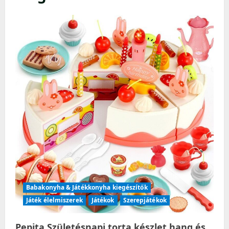
Babakonyha & Játékkonyha kiegészítők
Játék élelmiszerek
Játékok
Szerepjátékok
Pepita Születésnapi torta készlet hang és