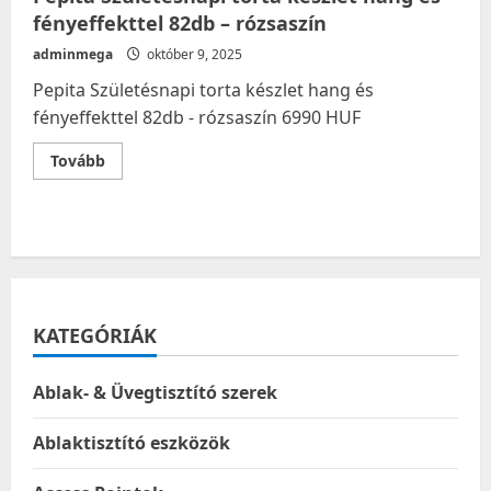
fényeffekttel 82db – rózsaszín
adminmega
október 9, 2025
Pepita Születésnapi torta készlet hang és
fényeffekttel 82db - rózsaszín 6990 HUF
Read
Tovább
more
about
Pepita
Születésnapi
torta
készlet
hang
és
fényeffekttel
82db
–
KATEGÓRIÁK
rózsaszín
Ablak- & Üvegtisztító szerek
Ablaktisztító eszközök