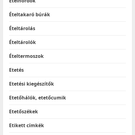
Ételhordók
Ételtakaró búrák
Ételtárolás
Ételtárolók
Ételtermoszok
Etetés
Etetési kiegészítők
Etetőhálók, etetőcumik
Etetőszékek
Etikett címkék