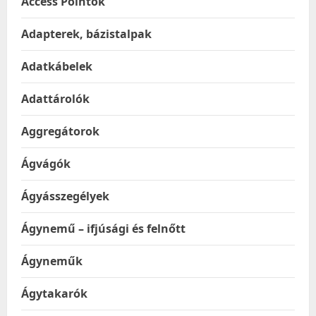
Access Pointok
Adapterek, bázistalpak
Adatkábelek
Adattárolók
Aggregátorok
Ágvágók
Ágyásszegélyek
Ágynemű – ifjúsági és felnőtt
Ágyneműk
Ágytakarók