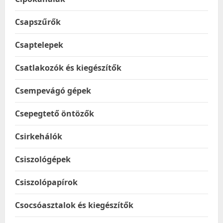
Csapszűrők
Csaptelepek
Csatlakozók és kiegészítők
Csempevágó gépek
Csepegtető öntözők
Csirkehálók
Csiszológépek
Csiszolópapírok
Csocsóasztalok és kiegészítők