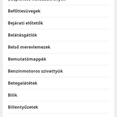
Befőttesüvegek
Bejárati előtetők
Belátásgátlók
Belső merevlemezek
Bemutatómappák
Benzinmotoros szivattyúk
Betegalátétek
Bilik
Billentyűzetek