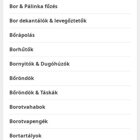
Bor & Pálinka főzés
Bor dekantálók & levegőztetők
Bőrápolás
Borhűtők
Bornyitók & Dugóhúzók
Bőröndök
Bőröndök & Táskák
Borotvahabok
Borotvapengék
Bortartályok