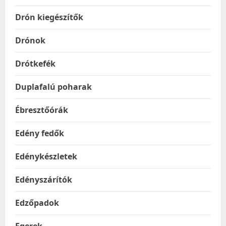
Drón kiegészítők
Drónok
Drótkefék
Duplafalú poharak
Ébresztőórák
Edény fedők
Edénykészletek
Edényszárítók
Edzőpadok