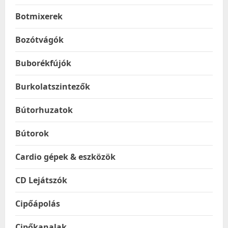
Botmixerek
Bozótvágók
Buborékfújók
Burkolatszintezők
Bútorhuzatok
Bútorok
Cardio gépek & eszközök
CD Lejátszók
Cipőápolás
Cipőkanalak