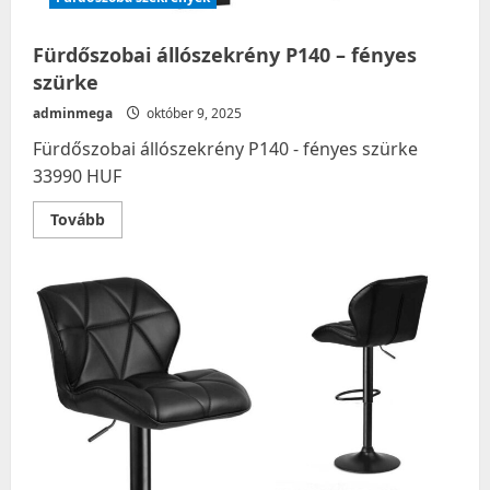
Fürdőszobai állószekrény P140 – fényes
szürke
adminmega
október 9, 2025
Fürdőszobai állószekrény P140 - fényes szürke
33990 HUF
Read
Tovább
more
about
Fürdőszobai
állószekrény
P140
–
fényes
szürke