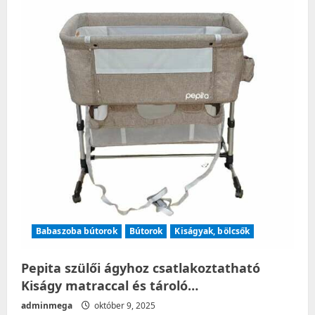
Babaszoba bútorok
Bútorok
Kiságyak, bölcsők
Pepita szülői ágyhoz csatlakoztatható
Kiságy matraccal és tároló…
adminmega
október 9, 2025