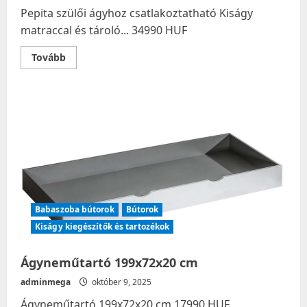
Pepita szülői ágyhoz csatlakoztatható Kiságy
matraccal és tároló... 34990 HUF
Read
Tovább
more
about
Pepita
szülői
ágyhoz
csatlakoztatható
Kiságy
matraccal
és
tároló…
Babaszoba bútorok
Bútorok
Kiságy kiegészítők és tartozékok
Ágyneműtartó 199x72x20 cm
adminmega
október 9, 2025
Ágyneműtartó 199x72x20 cm 17990 HUF