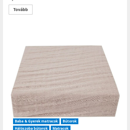
Read
Tovább
more
about
Kikkaboo
Mom
and
Me
Menta
Hordozható
Kiságy
–
Újszülött
Baba & Gyerek matracok
Bútorok
Hálószoba bútorok
Matracok