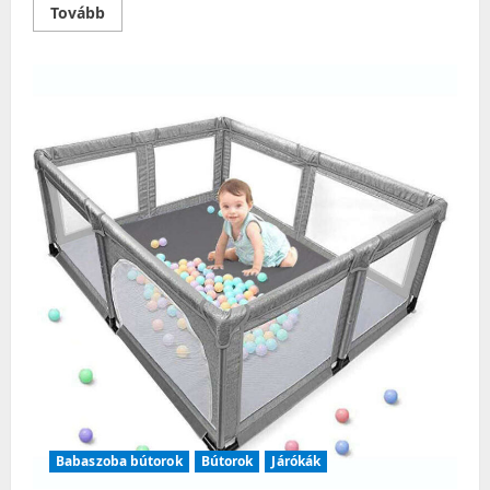
Read
Tovább
more
about
Fürdőszobaszőnyeg
BATI
szín
szürke
motívum
modern
60×90
ameliahome
Babaszoba bútorok
Bútorok
Járókák