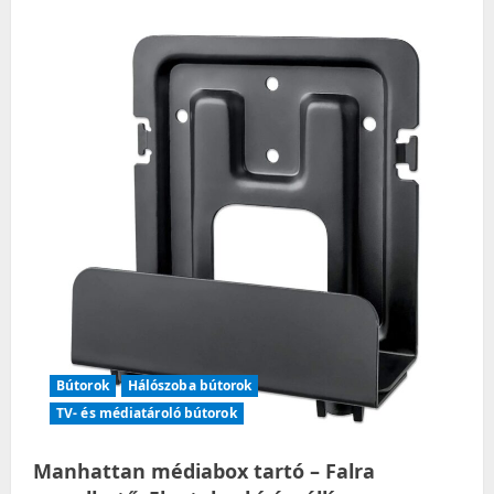
Fürdőszobaszőnyeg
BATI
szín
kék
motívum
modern
50×80+40×50
ameliahome
Bútorok
Hálószoba bútorok
TV- és médiatároló bútorok
Manhattan médiabox tartó – Falra