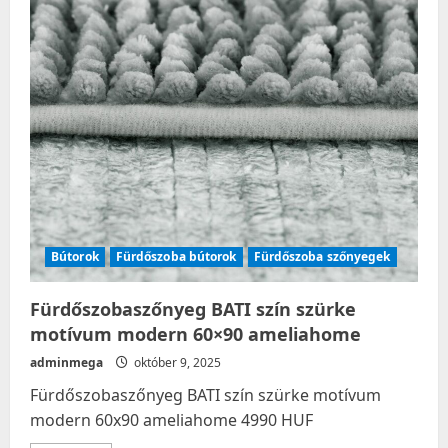
Grafit
Bútorok
Fürdőszoba bútorok
Fürdőszoba szőnyegek
Fürdőszobaszőnyeg BATI szín szürke
motívum modern 60×90 ameliahome
adminmega
október 9, 2025
Fürdőszobaszőnyeg BATI szín szürke motívum
modern 60x90 ameliahome 4990 HUF