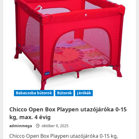
/2023/
Babaszoba bútorok
Bútorok
Járókák
Chicco Open Box Playpen utazójáróka 0-15
kg, max. 4 évig
adminmega
október 9, 2025
Chicco Open Box Playpen utazójáróka 0-15 kg,