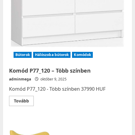
Bútorok
Hálószoba bútorok
Komódok
Komód P77_120 – Több színben
adminmega
október 9, 2025
Komód P77_120 - Több színben 37990 HUF
Read
Tovább
more
about
Komód
P77_120
–
Több
színben