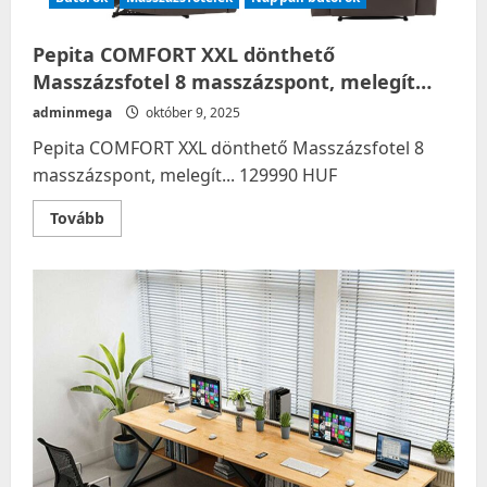
Pepita COMFORT XXL dönthető
Masszázsfotel 8 masszázspont, melegít…
adminmega
október 9, 2025
Pepita COMFORT XXL dönthető Masszázsfotel 8
masszázspont, melegít... 129990 HUF
Read
Tovább
more
about
Pepita
COMFORT
XXL
dönthető
Masszázsfotel
8
masszázspont,
melegít…