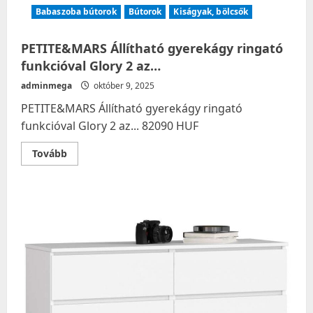
Babaszoba bútorok
Bútorok
Kiságyak, bölcsők
PETITE&MARS Állítható gyerekágy ringató
funkcióval Glory 2 az…
adminmega
október 9, 2025
PETITE&MARS Állítható gyerekágy ringató
funkcióval Glory 2 az... 82090 HUF
Read
Tovább
more
about
PETITE&MARS
Állítható
gyerekágy
ringató
funkcióval
Glory
2
az…