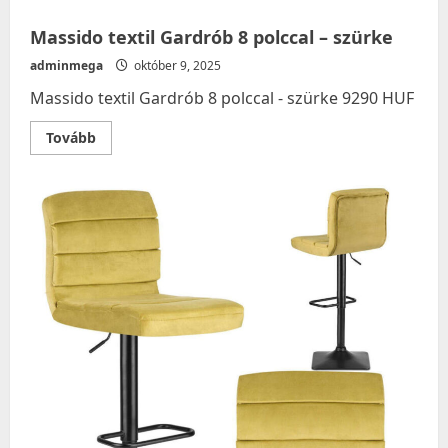
Massido textil Gardrób 8 polccal – szürke
adminmega
október 9, 2025
Massido textil Gardrób 8 polccal - szürke 9290 HUF
Read
Tovább
more
about
Massido
textil
Gardrób
8
polccal
–
szürke