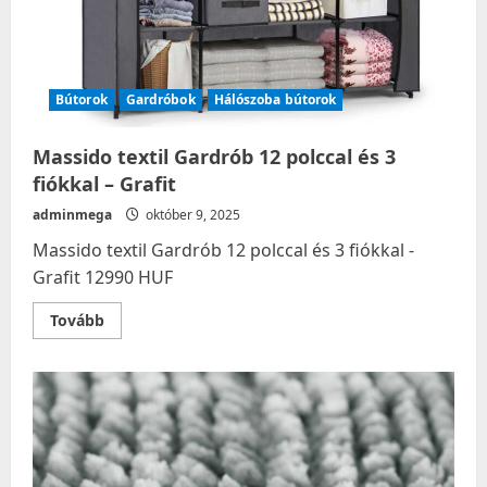
Bútorok
Gardróbok
Hálószoba bútorok
Massido textil Gardrób 12 polccal és 3
fiókkal – Grafit
adminmega
október 9, 2025
Massido textil Gardrób 12 polccal és 3 fiókkal -
Grafit 12990 HUF
Read
Tovább
more
about
Massido
textil
Gardrób
12
polccal
és
3
fiókkal
–