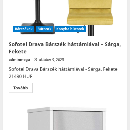
Bárszékek
Bútorok
Konyha bútorok
Sofotel Drava Bárszék háttámlával – Sárga,
Fekete
adminmega
október 9, 2025
Sofotel Drava Bárszék háttámlával - Sárga, Fekete
21490 HUF
Read
Tovább
more
about
Sofotel
Drava
Bárszék
háttámlával
–
Sárga,
Fekete