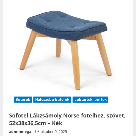
háttámlával
–
Fekete
Bútorok
Hálószoba bútorok
Lábtartók, puffok
Sofotel Lábzsámoly Norse fotelhez, szövet,
52x38x36,5cm – Kék
adminmega
október 9, 2025