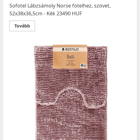
Sofotel Lábzsámoly Norse fotelhez, szövet,
52x38x36,5cm - Kék 23490 HUF
Read
Tovább
more
about
Sofotel
Lábzsámoly
Norse
fotelhez,
szövet,
52x38x36,5cm
–
Kék