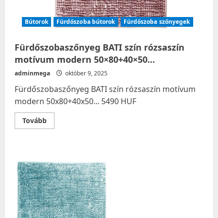
Bútorok
Fürdőszoba bútorok
Fürdőszoba szőnyegek
Fürdőszobaszőnyeg BATI szín rózsaszín
motívum modern 50×80+40×50…
adminmega
október 9, 2025
Fürdőszobaszőnyeg BATI szín rózsaszín motívum
modern 50x80+40x50... 5490 HUF
Read
Tovább
more
about
Fürdőszobaszőnyeg
BATI
szín
rózsaszín
motívum
modern
50×80+40×50…