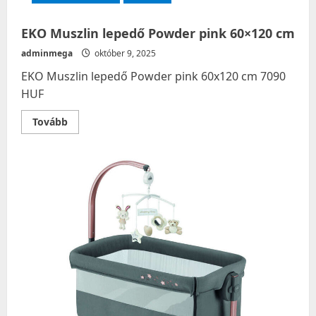
EKO Muszlin lepedő Powder pink 60×120 cm
adminmega
október 9, 2025
EKO Muszlin lepedő Powder pink 60x120 cm 7090
HUF
Read
Tovább
more
about
EKO
Muszlin
lepedő
Powder
pink
60×120
cm