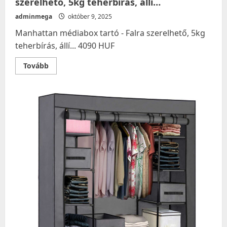
szerelhető, 5kg teherbírás, állí…
adminmega
október 9, 2025
Manhattan médiabox tartó - Falra szerelhető, 5kg
teherbírás, állí... 4090 HUF
Read
Tovább
more
about
Manhattan
médiabox
tartó
–
Falra
szerelhető,
5kg
teherbírás,
állí…