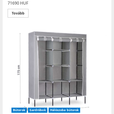
71690 HUF
Read
Tovább
more
about
Kárpitozott
karosszék
lábtartóval
norse
yellow
Bútorok
Gardróbok
Hálószoba bútorok