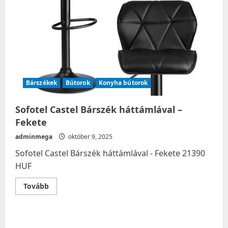
Bárszékek
Bútorok
Konyha bútorok
Sofotel Castel Bárszék háttámlával –
Fekete
adminmega
október 9, 2025
Sofotel Castel Bárszék háttámlával - Fekete 21390
HUF
Read
Tovább
more
about
Sofotel
Castel
Bárszék