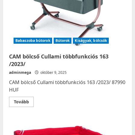
Babaszoba bútorok
Bútorok
Kiságyak, bölcsők
CAM bölcső Cullami többfunkciós 163
/2023/
adminmega
október 9, 2025
CAM bölcső Cullami többfunkciós 163 /2023/ 87990
HUF
Read
Tovább
more
about
CAM
bölcső
Cullami
többfunkciós
163