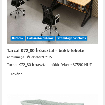
Bútorok
Hálószoba bútorok
Számítógépasztalok
Tarcal K72_80 Íróasztal – bükk-fekete
adminmega
október 9, 2025
Tarcal K72_80 Íróasztal - bükk-fekete 37590 HUF
Read
Tovább
more
about
Tarcal
K72_80
Íróasztal
–
bükk-
fekete