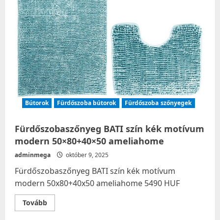
Bútorok
Fürdőszoba bútorok
Fürdőszoba szőnyegek
Fürdőszobaszőnyeg BATI szín kék motívum
modern 50×80+40×50 ameliahome
adminmega
október 9, 2025
Fürdőszobaszőnyeg BATI szín kék motívum
modern 50x80+40x50 ameliahome 5490 HUF
Read
Tovább
more
about