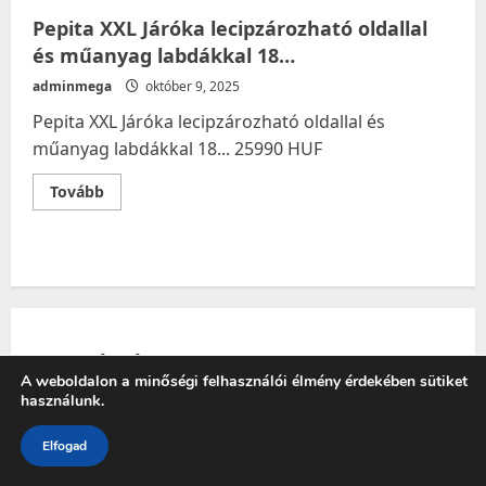
Pepita XXL Járóka lecipzározható oldallal
és műanyag labdákkal 18…
adminmega
október 9, 2025
Pepita XXL Járóka lecipzározható oldallal és
műanyag labdákkal 18... 25990 HUF
Read
Tovább
more
about
Pepita
XXL
Járóka
lecipzározható
oldallal
és
műanyag
labdákkal
18…
KATEGÓRIÁK
A weboldalon a minőségi felhasználói élmény érdekében sütiket
használunk.
Ablak- & Üvegtisztító szerek
Elfogad
Ablaktisztító eszközök