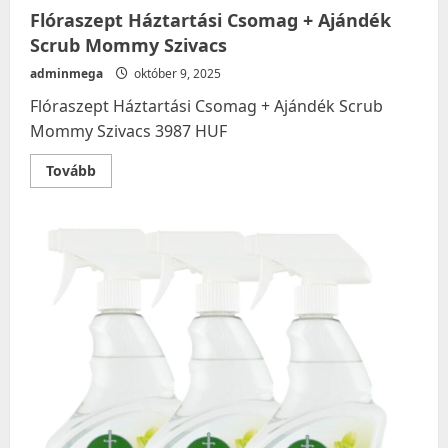
Flóraszept Háztartási Csomag + Ajándék
Scrub Mommy Szivacs
adminmega
október 9, 2025
Flóraszept Háztartási Csomag + Ajándék Scrub
Mommy Szivacs 3987 HUF
Read
Tovább
more
about
Flóraszept
Háztartási
Csomag
+
Ajándék
Scrub
Mommy
Szivacs