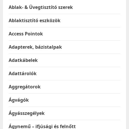
Ablak- & Üvegtisztító szerek
Ablaktisztító eszközök
Access Pointok
Adapterek, bázistalpak
Adatkábelek
Adattárolók
Aggregátorok
Ágvágók
Ágyásszegélyek
Ágynemű – ifjúsági és felnőtt