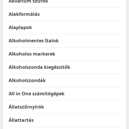
Akvárium szűrők
Alakformálás
Alaplapok
Alkoholmentes Italok
Alkoholos markerek
Alkoholszonda kiegészítők
Alkoholszondák
All in One számítógépek
Állatszőrnyírók
Állattartás