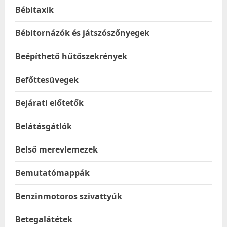
Bébitaxik
Bébitornázók és játszószőnyegek
Beépíthető hűtőszekrények
Befőttesüvegek
Bejárati előtetők
Belátásgátlók
Belső merevlemezek
Bemutatómappák
Benzinmotoros szivattyúk
Betegalátétek