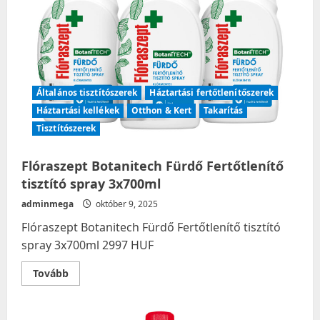
Általános tisztítószerek
Háztartási fertőtlenítőszerek
Háztartási kellékek
Otthon & Kert
Takarítás
Tisztítószerek
Flóraszept Botanitech Fürdő Fertőtlenítő
tisztító spray 3x700ml
adminmega
október 9, 2025
Flóraszept Botanitech Fürdő Fertőtlenítő tisztító
spray 3x700ml 2997 HUF
Read
Tovább
more
about
Flóraszept
Botanitech