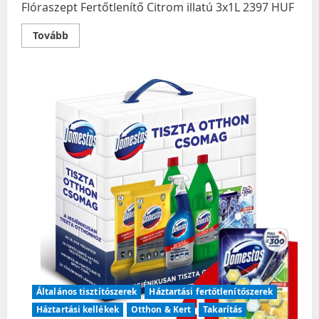
Flóraszept Fertőtlenítő Citrom illatú 3x1L 2397 HUF
Read
Tovább
more
about
Flóraszept
Fertőtlenítő
Citrom
illatú
3x1L
Általános tisztítószerek
Háztartási fertőtlenítőszerek
Háztartási kellékek
Otthon & Kert
Takarítás