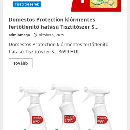
Tisztítószerek
Domestos Protection klórmentes
fertőtlenítő hatású Tisztítószer S…
adminmega
október 9, 2025
Domestos Protection klórmentes fertőtlenítő
hatású Tisztítószer S... 3699 HUF
Read
Tovább
more
about
Domestos
Protection
klórmentes
fertőtlenítő
hatású
Tisztítószer
S…