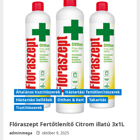
Fürdő
Fertőtlenítő
tisztító
spray
3x700ml
Általános tisztítószerek
Háztartási fertőtlenítőszerek
Háztartási kellékek
Otthon & Kert
Takarítás
Tisztítószerek
Flóraszept Fertőtlenítő Citrom illatú 3x1L
adminmega
október 9, 2025