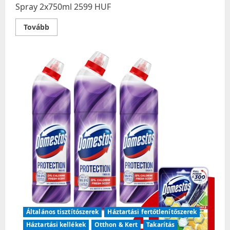
Spray 2x750ml 2599 HUF
Read
Tovább
more
about
Cillit
Bang
Expert
tisztító
és
klórmentes
fertőtlenítő
Spray
2x750ml
Általános tisztítószerek
Háztartási fertőtlenítőszerek
Háztartási kellékek
Otthon & Kert
Takarítás