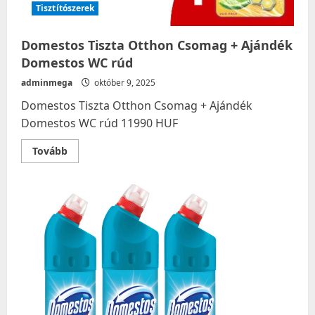
Tisztítószerek
Domestos Tiszta Otthon Csomag + Ajándék
Domestos WC rúd
adminmega
október 9, 2025
Domestos Tiszta Otthon Csomag + Ajándék
Domestos WC rúd 11990 HUF
Read
Tovább
more
about
Domestos
Tiszta
Otthon
Csomag
+
Ajándék
Domestos
WC
rúd