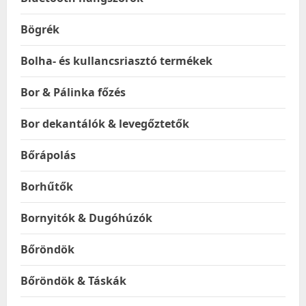
Bögrék
Bolha- és kullancsriasztó termékek
Bor & Pálinka főzés
Bor dekantálók & levegőztetők
Bőrápolás
Borhűtők
Bornyitók & Dugóhúzók
Bőröndök
Bőröndök & Táskák