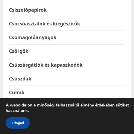
Csiszolópapírok
Csocsóasztalok és kiegészítők
Csomagolóanyagok
Csörgők
Csúszásgátlók és kapaszkodók
Csúszdák
Cumik
A weboldalon a minőségi felhasználói élmény érdekében sütiket
Cumimosó, üvegmosó kefék
használunk.
Cumisüvegek
Elfogad
Cumisüvegek és Etetőcumik