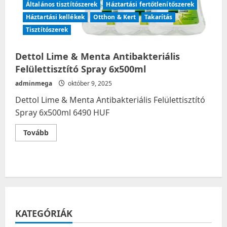
Általános tisztítószerek
Háztartási fertőtlenítőszerek
Háztartási kellékek
Otthon & Kert
Takarítás
Tisztítószerek
Dettol Lime & Menta Antibakteriális
Felülettisztító Spray 6x500ml
adminmega
október 9, 2025
Dettol Lime & Menta Antibakteriális Felülettisztító
Spray 6x500ml 6490 HUF
Read
Tovább
more
about
Dettol
Lime
&
Menta
Antibakteriális
Felülettisztító
Spray
6x500ml
KATEGÓRIÁK