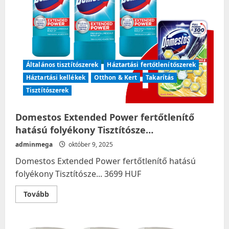
Általános tisztítószerek
Háztartási fertőtlenítőszerek
Háztartási kellékek
Otthon & Kert
Takarítás
Tisztítószerek
Domestos Extended Power fertőtlenítő
hatású folyékony Tisztítósze…
adminmega
október 9, 2025
Domestos Extended Power fertőtlenítő hatású
folyékony Tisztítósze... 3699 HUF
Read
Tovább
more
about
Domestos
Extended