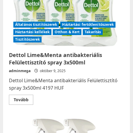
Általános tisztítószerek
Háztartási fertőtlenítőszerek
Háztartási kellékek
Otthon & Kert
Takarítás
Tisztítószerek
Dettol Lime&Menta antibakteriális
Felülettisztító spray 3x500ml
adminmega
október 9, 2025
Dettol Lime&Menta antibakteriális Felülettisztító
spray 3x500ml 4197 HUF
Read
Tovább
more
about
Dettol
Lime&Menta
antibakteriális
Felülettisztító
spray
3x500ml