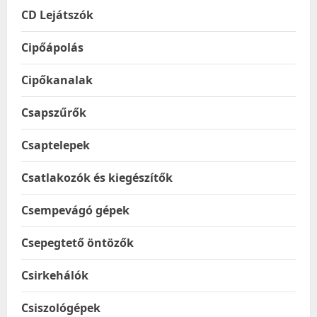
CD Lejátszók
Cipőápolás
Cipőkanalak
Csapszűrők
Csaptelepek
Csatlakozók és kiegészítők
Csempevágó gépek
Csepegtető öntözők
Csirkehálók
Csiszológépek