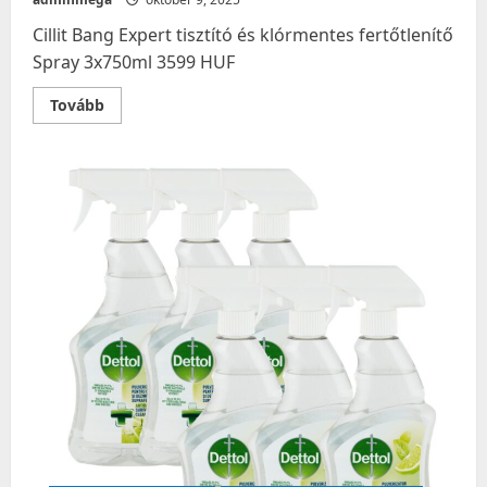
Cillit Bang Expert tisztító és klórmentes fertőtlenítő
Spray 3x750ml 3599 HUF
Read
Tovább
more
about
Cillit
Bang
Expert
tisztító
és
klórmentes
fertőtlenítő
Spray
3x750ml