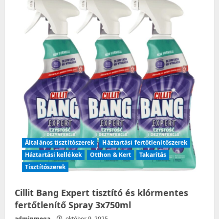
Power
fertőtlenítő
hatású
folyékony
Tisztítósze…
Általános tisztítószerek
Háztartási fertőtlenítőszerek
Háztartási kellékek
Otthon & Kert
Takarítás
Tisztítószerek
Cillit Bang Expert tisztító és klórmentes
fertőtlenítő Spray 3x750ml
adminmega
október 9, 2025