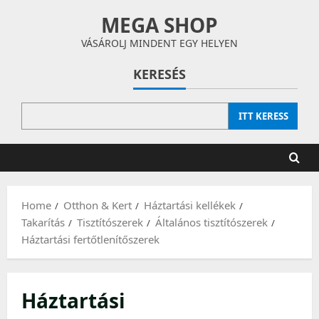
Skip
MEGA SHOP
to
content
VÁSÁROLJ MINDENT EGY HELYEN
KERESÉS
ITT KERESS
Home
Otthon & Kert
Háztartási kellékek
Takarítás
Tisztítószerek
Általános tisztítószerek
Háztartási fertőtlenítőszerek
Háztartási