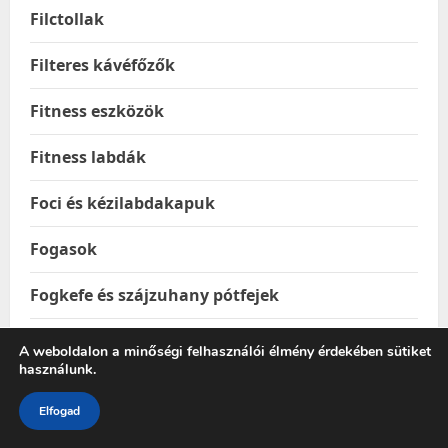
Filctollak
Filteres kávéfőzők
Fitness eszközök
Fitness labdák
Foci és kézilabdakapuk
Fogasok
Fogkefe és szájzuhany pótfejek
Fogkefék
A weboldalon a minőségi felhasználói élmény érdekében sütiket
használunk.
Fogkrémek
Elfogad
Foglalkoztató füzetek, kifestő-szinező