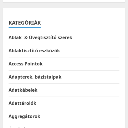
TV150S
asztali
satu
KATEGÓRIÁK
Ablak- & Üvegtisztító szerek
Ablaktisztító eszközök
Access Pointok
Adapterek, bázistalpak
Adatkábelek
Adattárolók
Aggregátorok