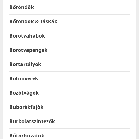
Bőröndök
Bőröndök & Táskák
Borotvahabok
Borotvapengék
Bortartályok
Botmixerek
Bozótvágók
Buborékfújók
Burkolatszintezők
Bútorhuzatok