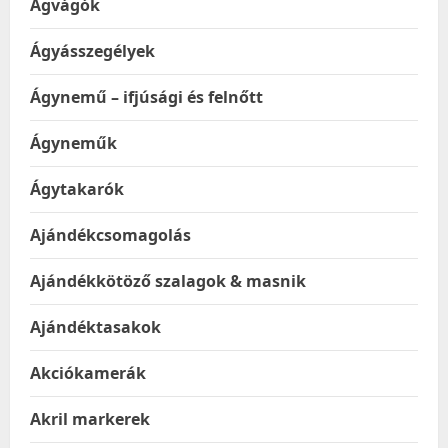
Ágvágók
Ágyásszegélyek
Ágynemű – ifjúsági és felnőtt
Ágyneműk
Ágytakarók
Ajándékcsomagolás
Ajándékkötöző szalagok & masnik
Ajándéktasakok
Akciókamerák
Akril markerek