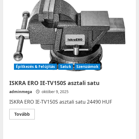
Építkezés & Felújítás
Satuk
Szerszámok
ISKRA ERO IE-TV150S asztali satu
adminmega
október 9, 2025
ISKRA ERO IE-TV150S asztali satu 24490 HUF
Read
Tovább
more
about
ISKRA
ERO
IE-