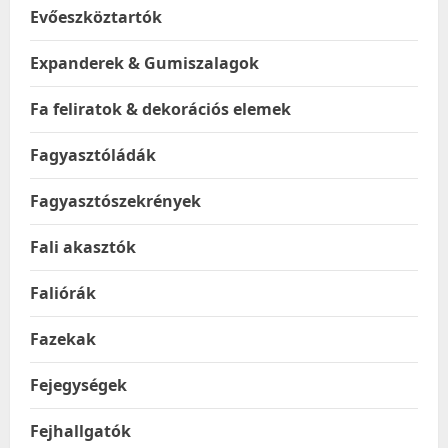
Evőeszköztartók
Expanderek & Gumiszalagok
Fa feliratok & dekorációs elemek
Fagyasztóládák
Fagyasztószekrények
Fali akasztók
Faliórák
Fazekak
Fejegységek
Fejhallgatók