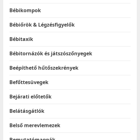
Bébikompok
Bébiőrök & Légzésfigyelők
Bébitaxik
Bébitornázók és játszószőnyegek
Beépíthető hűtőszekrények
Befőttesüvegek
Bejárati előtetők
Belátásgátlók
Belső merevlemezek
Bemutatómappák