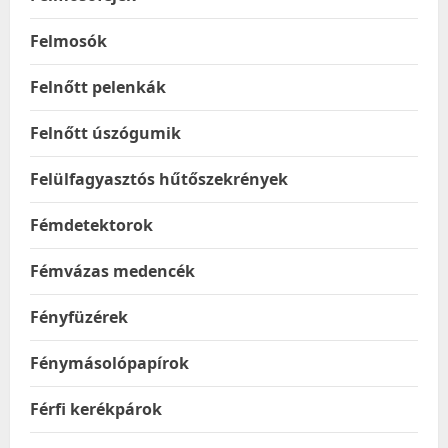
Felmosók
Felnőtt pelenkák
Felnőtt úszógumik
Felülfagyasztós hűtőszekrények
Fémdetektorok
Fémvázas medencék
Fényfüzérek
Fénymásolópapírok
Férfi kerékpárok