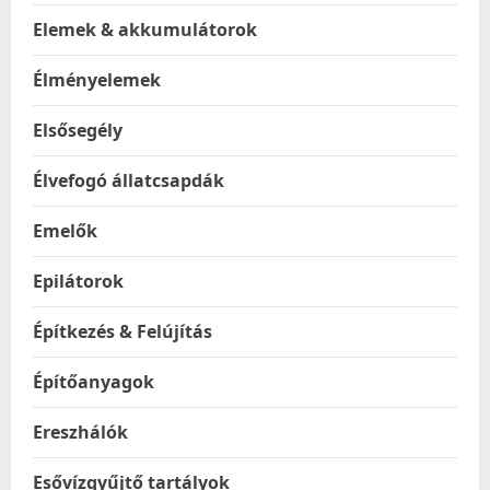
Elemek & akkumulátorok
Élményelemek
Elsősegély
Élvefogó állatcsapdák
Emelők
Epilátorok
Építkezés & Felújítás
Építőanyagok
Ereszhálók
Esővízgyűjtő tartályok