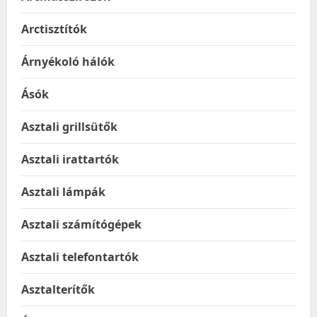
Arctisztítók
Árnyékoló hálók
Ásók
Asztali grillsütők
Asztali irattartók
Asztali lámpák
Asztali számítógépek
Asztali telefontartók
Asztalterítők