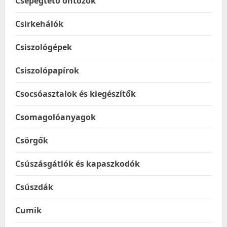
Csepegtető öntözők
Csirkehálók
Csiszológépek
Csiszolópapírok
Csocsóasztalok és kiegészítők
Csomagolóanyagok
Csörgők
Csúszásgátlók és kapaszkodók
Csúszdák
Cumik