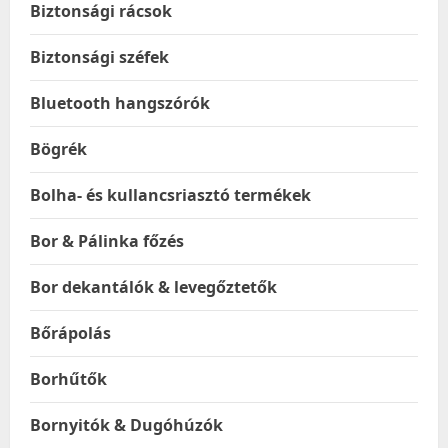
Biztonsági rácsok
Biztonsági széfek
Bluetooth hangszórók
Bögrék
Bolha- és kullancsriasztó termékek
Bor & Pálinka főzés
Bor dekantálók & levegőztetők
Bőrápolás
Borhűtők
Bornyitók & Dugóhúzók