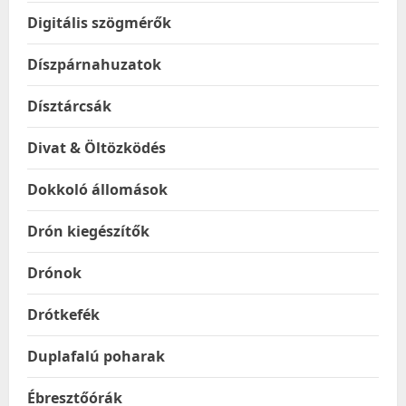
Digitális szögmérők
Díszpárnahuzatok
Dísztárcsák
Divat & Öltözködés
Dokkoló állomások
Drón kiegészítők
Drónok
Drótkefék
Duplafalú poharak
Ébresztőórák