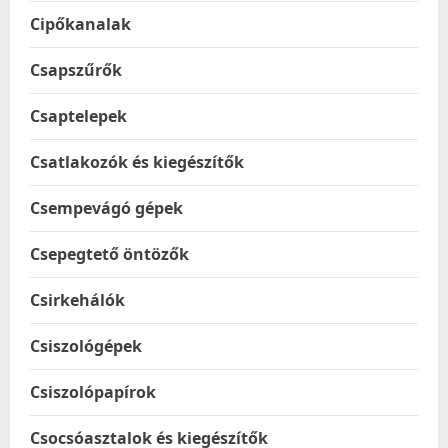
Cipőkanalak
Csapszűrők
Csaptelepek
Csatlakozók és kiegészítők
Csempevágó gépek
Csepegtető öntözők
Csirkehálók
Csiszológépek
Csiszolópapírok
Csocsóasztalok és kiegészítők