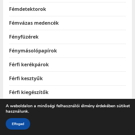
Fémdetektorok
Fémvázas medencék
Fényfüzérek
Fénymásolópapírok
Férfi kerékpárok
Férfi kesztyűk
Férfi kiegészítők
Férfi köntösök
A weboldalon a minőségi felhasználói élmény érdekében sütiket
használunk.
Férfi övek
Elfogad
Férfi ruházat