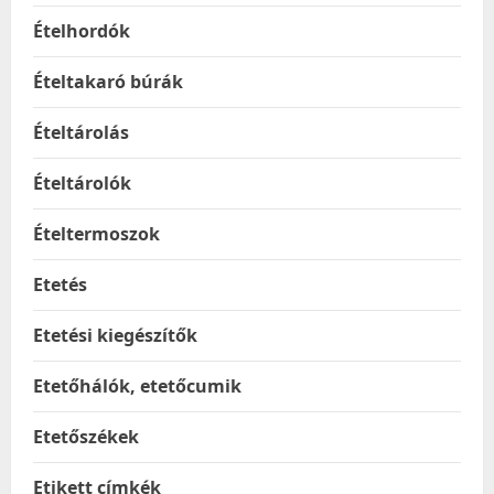
Ételhordók
Ételtakaró búrák
Ételtárolás
Ételtárolók
Ételtermoszok
Etetés
Etetési kiegészítők
Etetőhálók, etetőcumik
Etetőszékek
Etikett címkék