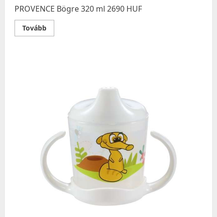
PROVENCE Bögre 320 ml 2690 HUF
Read
Tovább
more
about
PROVENCE
Bögre
320
ml