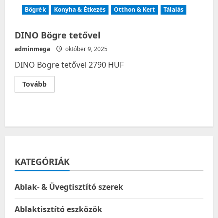
Bögrék
Konyha & Étkezés
Otthon & Kert
Tálalás
DINO Bögre tetővel
adminmega
október 9, 2025
DINO Bögre tetővel 2790 HUF
Read
Tovább
more
about
DINO
Bögre
tetővel
KATEGÓRIÁK
Ablak- & Üvegtisztító szerek
Ablaktisztító eszközök