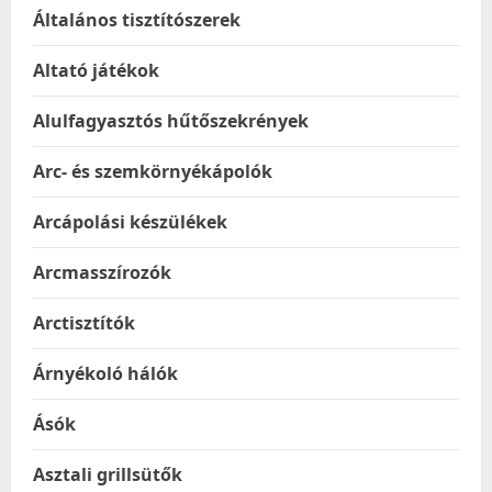
Általános tisztítószerek
Altató játékok
Alulfagyasztós hűtőszekrények
Arc- és szemkörnyékápolók
Arcápolási készülékek
Arcmasszírozók
Arctisztítók
Árnyékoló hálók
Ásók
Asztali grillsütők