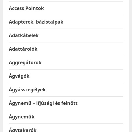
Access Pointok
Adapterek, bázistalpak
Adatkábelek
Adattárolók
Aggregátorok
Ágvágók
Ágyásszegélyek
Ágynemű – ifjúsági és felnőtt
Ágyneműk
Ágytakarók