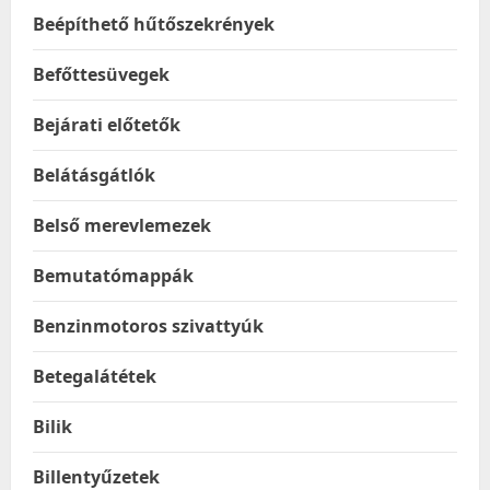
Beépíthető hűtőszekrények
Befőttesüvegek
Bejárati előtetők
Belátásgátlók
Belső merevlemezek
Bemutatómappák
Benzinmotoros szivattyúk
Betegalátétek
Bilik
Billentyűzetek