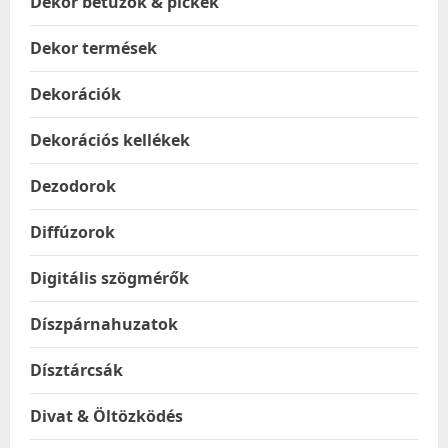
Dekor betűzők & pickek
Dekor termések
Dekorációk
Dekorációs kellékek
Dezodorok
Diffúzorok
Digitális szögmérők
Díszpárnahuzatok
Dísztárcsák
Divat & Öltözködés