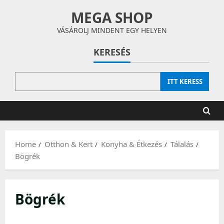
Skip
MEGA SHOP
to
content
VÁSÁROLJ MINDENT EGY HELYEN
KERESÉS
ITT KERESS
Home
Otthon & Kert
Konyha & Étkezés
Tálalás
Bögrék
Bögrék