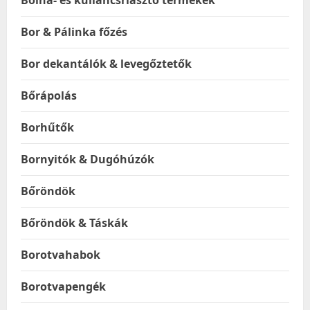
Bolha- és kullancsriasztó termékek
Bor & Pálinka főzés
Bor dekantálók & levegőztetők
Bőrápolás
Borhűtők
Bornyitók & Dugóhúzók
Bőröndök
Bőröndök & Táskák
Borotvahabok
Borotvapengék