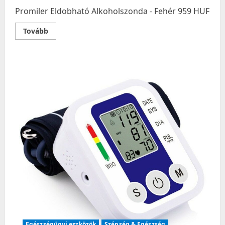
Promiler Eldobható Alkoholszonda - Fehér 959 HUF
Read
Tovább
more
about
Promiler
Eldobható
Alkoholszonda
–
Fehér
Egészségügyi eszközök
Szépség & Egészség