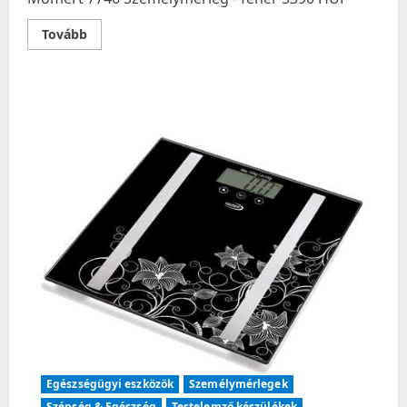
Read
Tovább
more
about
Momert
7746
Személymérleg
–
fehér
Egészségügyi eszközök
Személymérlegek
Szépség & Egészség
Testelemző készülékek