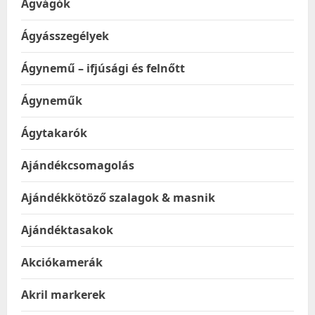
Ágvágók
Ágyásszegélyek
Ágynemű – ifjúsági és felnőtt
Ágyneműk
Ágytakarók
Ajándékcsomagolás
Ajándékkötöző szalagok & masnik
Ajándéktasakok
Akciókamerák
Akril markerek