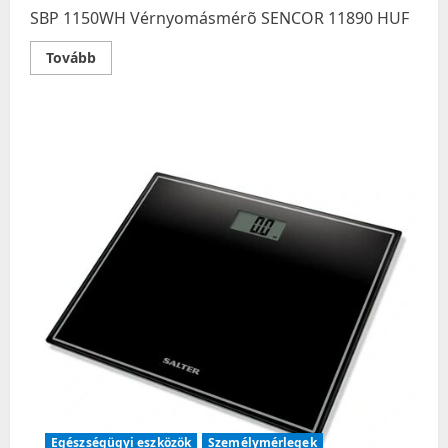
SBP 1150WH Vérnyomásmérõ SENCOR 11890 HUF
Read
Tovább
more
about
SBP
1150WH
Vérnyomásmérõ
SENCOR
Egészségügyi eszközök
Személymérlegek