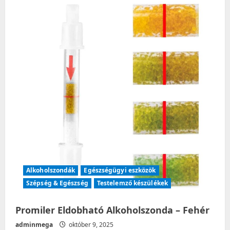
szájrészek
ca
–
5
db.
Alkoholszondák
Egészségügyi eszközök
Szépség & Egészség
Testelemző készülékek
Promiler Eldobható Alkoholszonda – Fehér
adminmega
október 9, 2025