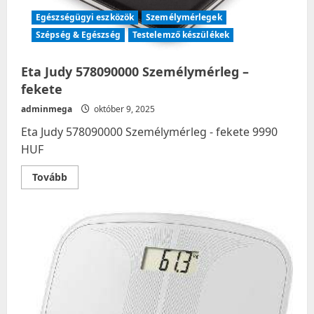
Egészségügyi eszközök
Személymérlegek
Szépség & Egészség
Testelemző készülékek
Eta Judy 578090000 Személymérleg –
fekete
adminmega
október 9, 2025
Eta Judy 578090000 Személymérleg - fekete 9990
HUF
Read
Tovább
more
about
Eta
Judy
578090000
Személymérleg
–
fekete