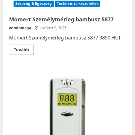
Szépség & Egészség
Testelemző készülékek
Momert Személymérleg bambusz 5877
adminmega
október 9, 2025
Momert Személymérleg bambusz 5877 9890 HUF
Read
Tovább
more
about
Momert
Személymérleg
bambusz
5877