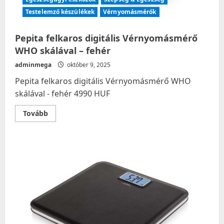
Testelemző készülékek
Vérnyomásmérők
Pepita felkaros digitális Vérnyomásmérő
WHO skálával – fehér
adminmega
október 9, 2025
Pepita felkaros digitális Vérnyomásmérő WHO
skálával - fehér 4990 HUF
Read
Tovább
more
about
Pepita
felkaros
digitális
Vérnyomásmérő
WHO
skálával
–
fehér