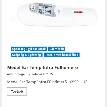
Egészségügyi eszközök
Lázmérők
Szépség & Egészség
Testelemző készülékek
Medel Ear Temp Infra Fülhőmérő
adminmega
október 9, 2025
Medel Ear Temp Infra Fülhőmérő 10990 HUF
Read
Tovább
more
about
Medel
Ear