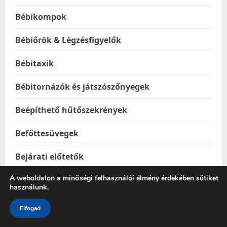
Bébikompok
Bébiőrök & Légzésfigyelők
Bébitaxik
Bébitornázók és játszószőnyegek
Beépíthető hűtőszekrények
Befőttesüvegek
Bejárati előtetők
A weboldalon a minőségi felhasználói élmény érdekében sütiket
Belátásgátlók
használunk.
Belső merevlemezek
Elfogad
Bemutatómappák