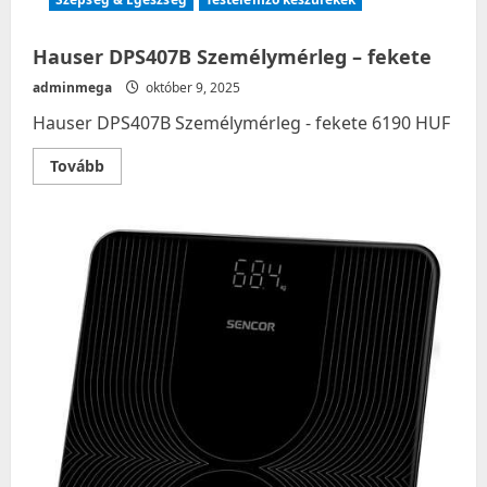
Hauser DPS407B Személymérleg – fekete
adminmega
október 9, 2025
Hauser DPS407B Személymérleg - fekete 6190 HUF
Read
Tovább
more
about
Hauser
DPS407B
Személymérleg
–
fekete