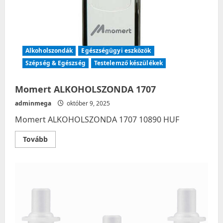
Alkoholszondák
Egészségügyi eszközök
Szépség & Egészség
Testelemző készülékek
Momert ALKOHOLSZONDA 1707
adminmega
október 9, 2025
Momert ALKOHOLSZONDA 1707 10890 HUF
Read
Tovább
more
about
Momert
ALKOHOLSZONDA
1707