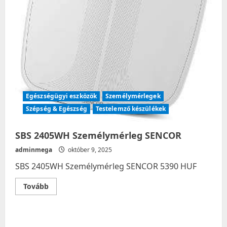
Egészségügyi eszközök
Személymérlegek
Szépség & Egészség
Testelemző készülékek
SBS 2405WH Személymérleg SENCOR
adminmega
október 9, 2025
SBS 2405WH Személymérleg SENCOR 5390 HUF
Read
Tovább
more
about
SBS
2405WH
Személymérleg