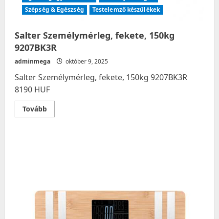
Szépség & Egészség
Testelemző készülékek
Salter Személymérleg, fekete, 150kg
9207BK3R
adminmega
október 9, 2025
Salter Személymérleg, fekete, 150kg 9207BK3R
8190 HUF
Read
Tovább
more
about
Salter
Személymérleg,
fekete,
150kg
9207BK3R