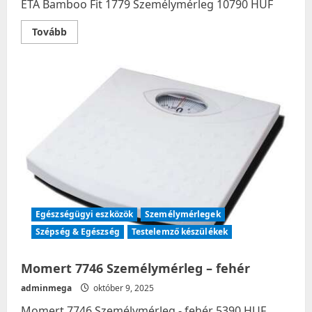
ETA Bamboo Fit 1779 Személymérleg 10790 HUF
Read
Tovább
more
about
ETA
Bamboo
Fit
1779
Személymérleg
Egészségügyi eszközök
Személymérlegek
Szépség & Egészség
Testelemző készülékek
Momert 7746 Személymérleg – fehér
adminmega
október 9, 2025
Momert 7746 Személymérleg - fehér 5390 HUF