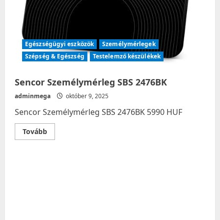
Egészségügyi eszközök
Személymérlegek
Szépség & Egészség
Testelemző készülékek
Sencor Személymérleg SBS 2476BK
adminmega
október 9, 2025
Sencor Személymérleg SBS 2476BK 5990 HUF
Read
Tovább
more
about
Sencor
Személymérleg
SBS
2476BK