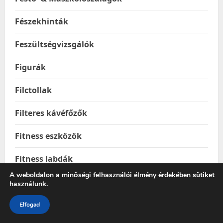
Fészekhinták
Feszültségvizsgálók
Figurák
Filctollak
Filteres kávéfőzők
Fitness eszközök
Fitness labdák
A weboldalon a minőségi felhasználói élmény érdekében sütiket
Foci és kézilabdakapuk
használunk.
Fogasok
Elfogad