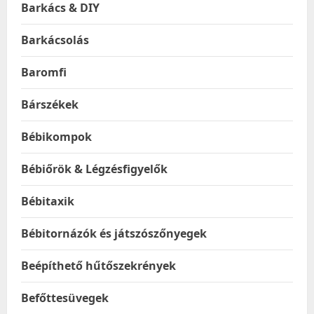
Barkács & DIY
Barkácsolás
Baromfi
Bárszékek
Bébikompok
Bébiőrök & Légzésfigyelők
Bébitaxik
Bébitornázók és játszószőnyegek
Beépíthető hűtőszekrények
Befőttesüvegek