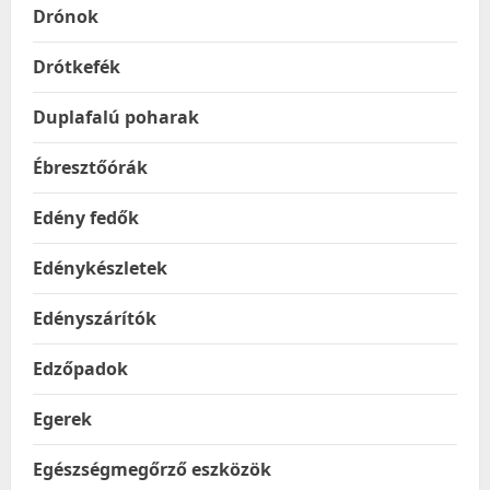
Drónok
Drótkefék
Duplafalú poharak
Ébresztőórák
Edény fedők
Edénykészletek
Edényszárítók
Edzőpadok
Egerek
Egészségmegőrző eszközök