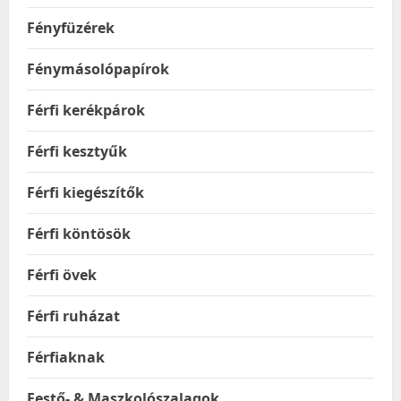
Fényfüzérek
Fénymásolópapírok
Férfi kerékpárok
Férfi kesztyűk
Férfi kiegészítők
Férfi köntösök
Férfi övek
Férfi ruházat
Férfiaknak
Festő- & Maszkolószalagok