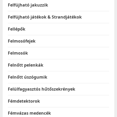
Felfújható jakuzzik
Felfújható játékok & Strandjátékok
Fellépők
Felmosófejek
Felmosók
Felnőtt pelenkák
Felnőtt úszógumik
Felülfagyasztós hűtőszekrények
Fémdetektorok
Fémvázas medencék