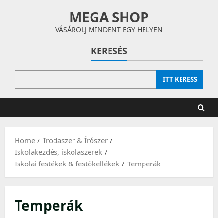
Skip
MEGA SHOP
to
content
VÁSÁROLJ MINDENT EGY HELYEN
KERESÉS
ITT KERESS
Home
Irodaszer & Írószer
Iskolakezdés, iskolaszerek
Iskolai festékek & festőkellékek
Temperák
Temperák