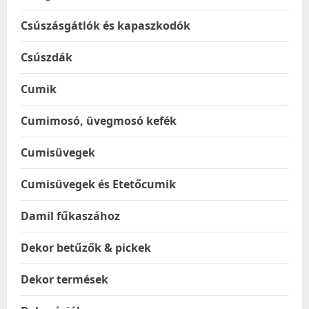
Csúszásgátlók és kapaszkodók
Csúszdák
Cumik
Cumimosó, üvegmosó kefék
Cumisüvegek
Cumisüvegek és Etetőcumik
Damil fűkaszához
Dekor betűzők & pickek
Dekor termések