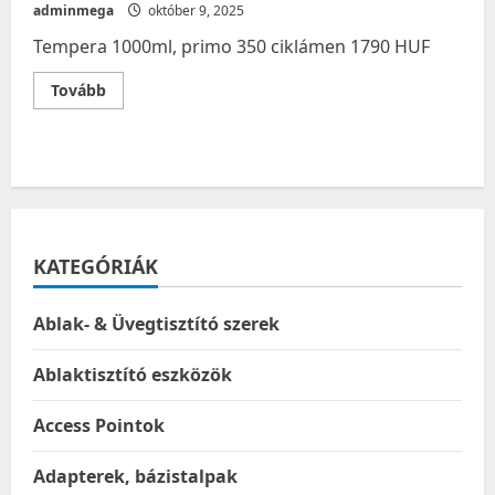
adminmega
október 9, 2025
Tempera 1000ml, primo 350 ciklámen 1790 HUF
Read
Tovább
more
about
Tempera
1000ml,
primo
350
ciklámen
KATEGÓRIÁK
Ablak- & Üvegtisztító szerek
Ablaktisztító eszközök
Access Pointok
Adapterek, bázistalpak