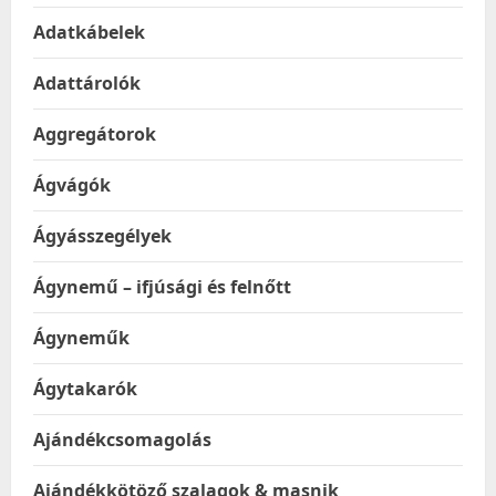
Adatkábelek
Adattárolók
Aggregátorok
Ágvágók
Ágyásszegélyek
Ágynemű – ifjúsági és felnőtt
Ágyneműk
Ágytakarók
Ajándékcsomagolás
Ajándékkötöző szalagok & masnik