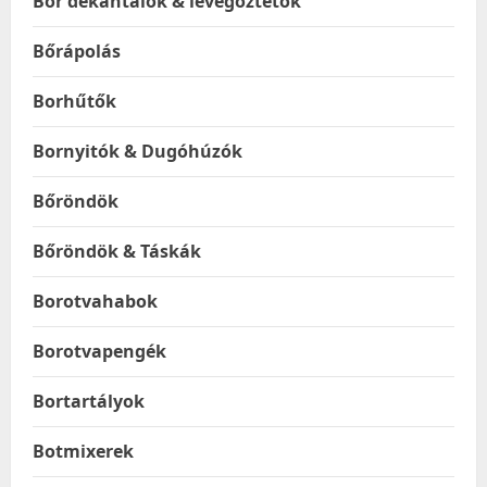
Bor dekantálók & levegőztetők
Bőrápolás
Borhűtők
Bornyitók & Dugóhúzók
Bőröndök
Bőröndök & Táskák
Borotvahabok
Borotvapengék
Bortartályok
Botmixerek