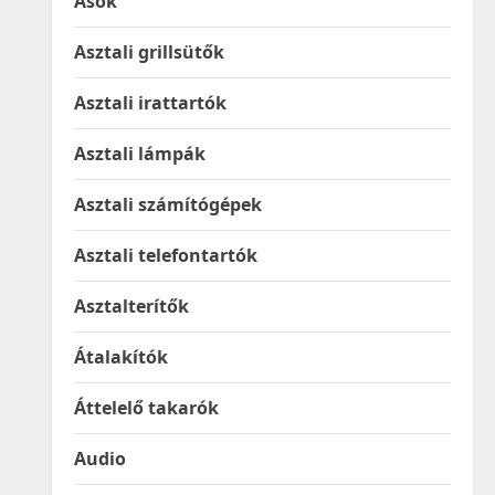
Ásók
Asztali grillsütők
Asztali irattartók
Asztali lámpák
Asztali számítógépek
Asztali telefontartók
Asztalterítők
Átalakítók
Áttelelő takarók
Audio