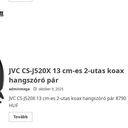
more
about
Hertz
C
165F
Mély-
hangszóró
JVC CS-J520X 13 cm-es 2-utas koax
hangszóró pár
adminmega
október 9, 2025
JVC CS-J520X 13 cm-es 2-utas koax hangszóró pár 8790
HUF
Read
Tovább
more
about