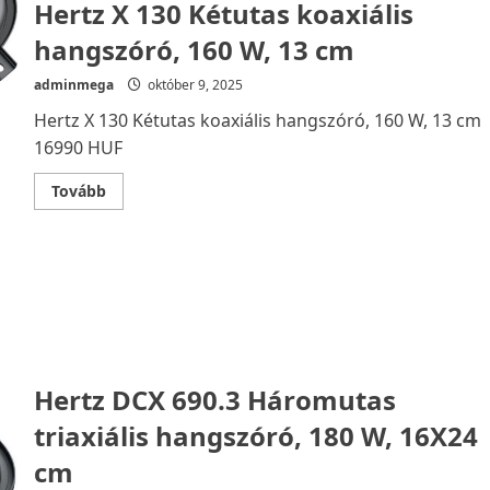
Hertz X 130 Kétutas koaxiális
hangszóró, 160 W, 13 cm
adminmega
október 9, 2025
Hertz X 130 Kétutas koaxiális hangszóró, 160 W, 13 cm
16990 HUF
Read
Tovább
more
about
Hertz
X
130
Kétutas
koaxiális
hangszóró,
160
W,
13
cm
Hertz DCX 690.3 Háromutas
triaxiális hangszóró, 180 W, 16X24
cm