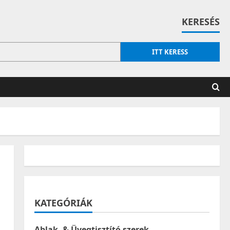
KERESÉS
ITT KERESS
KATEGÓRIÁK
Ablak- & Üvegtisztító szerek