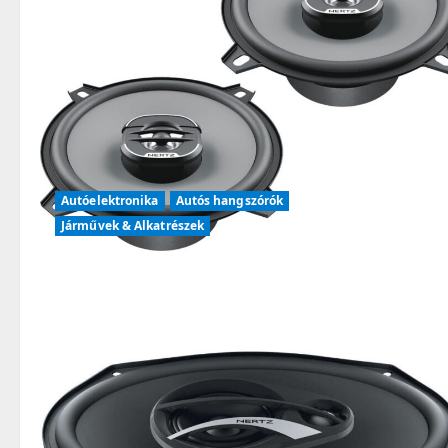
Autóelektronika
Autós hangszórók
Járművek & Alkatrészek