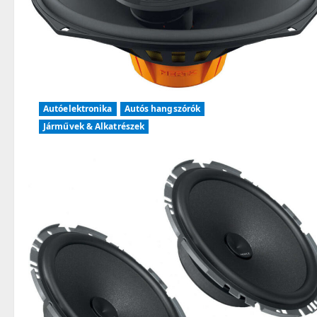
Autóelektronika
Autós hangszórók
Járművek & Alkatrészek