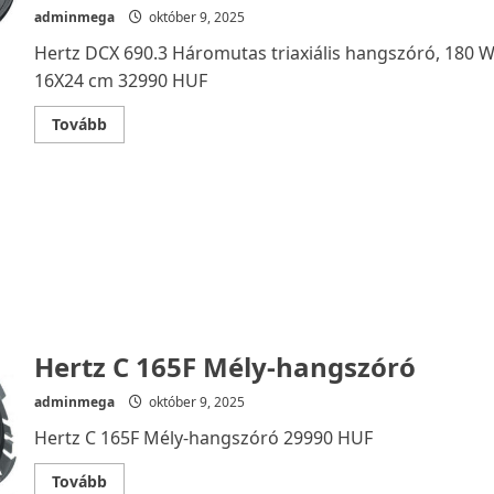
adminmega
október 9, 2025
Hertz DCX 690.3 Háromutas triaxiális hangszóró, 180 W
16X24 cm 32990 HUF
Read
Tovább
more
about
Hertz
DCX
690.3
Háromutas
triaxiális
hangszóró,
180
W,
16X24
cm
Hertz C 165F Mély-hangszóró
adminmega
október 9, 2025
Hertz C 165F Mély-hangszóró 29990 HUF
Read
Tovább