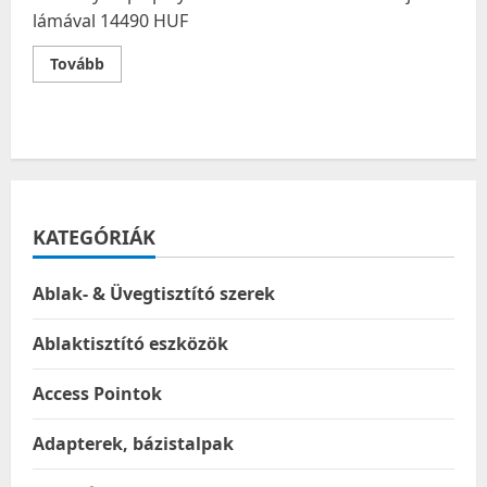
lámával 14490 HUF
Read
Tovább
more
about
Bestway
duplapályás
vízicsúszda
488
cm
felfújható
lámával
KATEGÓRIÁK
Ablak- & Üvegtisztító szerek
Ablaktisztító eszközök
Access Pointok
Adapterek, bázistalpak