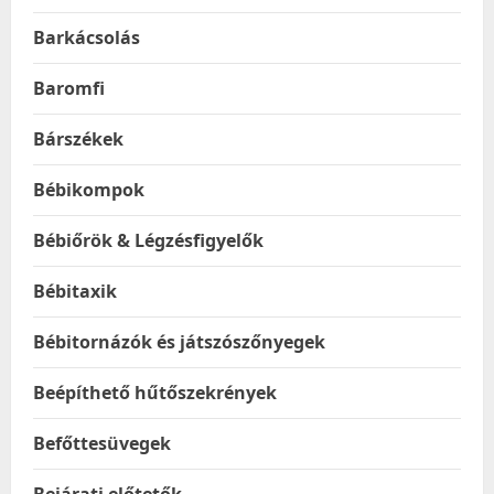
Barkácsolás
Baromfi
Bárszékek
Bébikompok
Bébiőrök & Légzésfigyelők
Bébitaxik
Bébitornázók és játszószőnyegek
Beépíthető hűtőszekrények
Befőttesüvegek