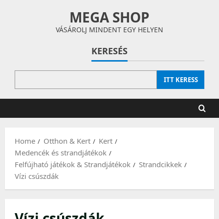
Skip
MEGA SHOP
to
content
VÁSÁROLJ MINDENT EGY HELYEN
KERESÉS
ITT KERESS
Home
Otthon & Kert
Kert
Medencék és strandjátékok
Felfújható játékok & Strandjátékok
Strandcikkek
Vízi csúszdák
Vízi csúszdák