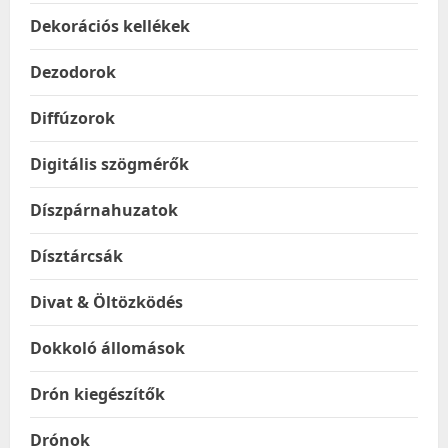
Dekorációs kellékek
Dezodorok
Diffúzorok
Digitális szögmérők
Díszpárnahuzatok
Dísztárcsák
Divat & Öltözködés
Dokkoló állomások
Drón kiegészítők
Drónok