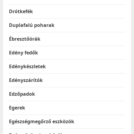
Drótkefék
Duplafalú poharak
Ébresztőórák
Edény fedők
Edénykészletek
Edényszárítók
Edzőpadok
Egerek
Egészségmegőrző eszközök