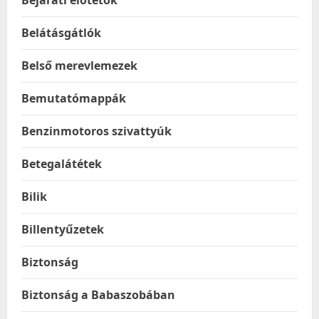
Bejárati előtetők
Belátásgátlók
Belső merevlemezek
Bemutatómappák
Benzinmotoros szivattyúk
Betegalátétek
Bilik
Billentyűzetek
Biztonság
Biztonság a Babaszobában