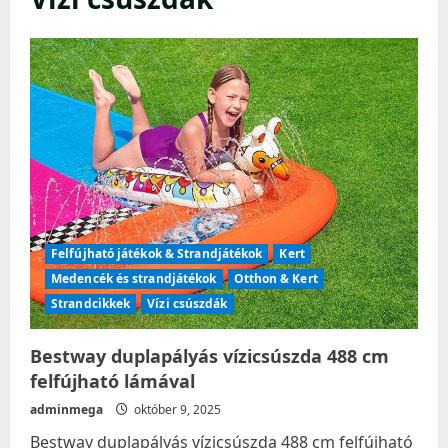
Felfújható játékok & Strandjátékok
Kert
Medencék és strandjátékok
Otthon & Kert
Strandcikkek
Vízi csúszdák
Bestway duplapályás vízicsúszda 488 cm
felfújható lámával
adminmega
október 9, 2025
Bestway duplapályás vízicsúszda 488 cm felfújható