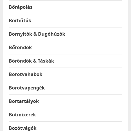
Bőrápolás
Borhűtők
Bornyitók & Dugóhúzók
Bőröndök
Bőröndök & Táskák
Borotvahabok
Borotvapengék
Bortartályok
Botmixerek
Bozótvágók