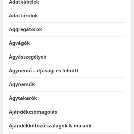
Adatkábelek
Adattárolók
Aggregátorok
Ágvágók
Ágyásszegélyek
Ágynemű – ifjúsági és felnőtt
Ágyneműk
Ágytakarók
Ajándékcsomagolás
Ajándékkötöző szalagok & masnik