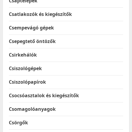
Csaptelepek
Csatlakozók és kiegészítők
Csempevágó gépek
Csepegtető öntözők
Csirkehálók
Csiszológépek
Csiszolópapírok
Csocsóasztalok és kiegészítők
Csomagolóanyagok
Csörgők