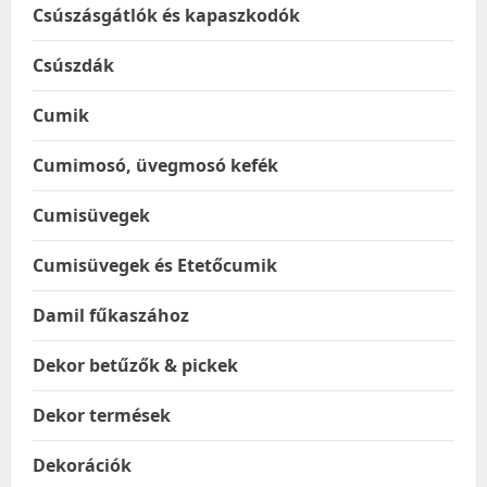
Csúszásgátlók és kapaszkodók
Csúszdák
Cumik
Cumimosó, üvegmosó kefék
Cumisüvegek
Cumisüvegek és Etetőcumik
Damil fűkaszához
Dekor betűzők & pickek
Dekor termések
Dekorációk