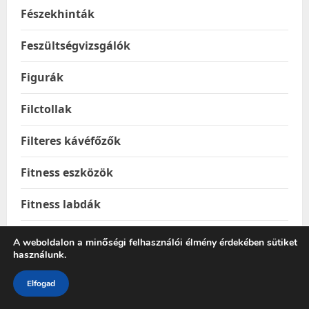
Fészekhinták
Feszültségvizsgálók
Figurák
Filctollak
Filteres kávéfőzők
Fitness eszközök
Fitness labdák
Foci és kézilabdakapuk
A weboldalon a minőségi felhasználói élmény érdekében sütiket
használunk.
Fogasok
Elfogad
Fogkefe és szájzuhany pótfejek