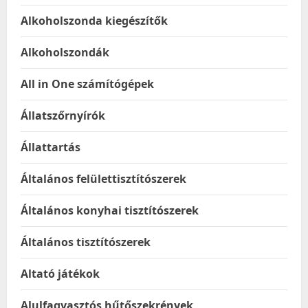
Alkoholszonda kiegészítők
Alkoholszondák
All in One számítógépek
Állatszőrnyírók
Állattartás
Általános felülettisztítószerek
Általános konyhai tisztítószerek
Általános tisztítószerek
Altató játékok
Alulfagyasztós hűtőszekrények