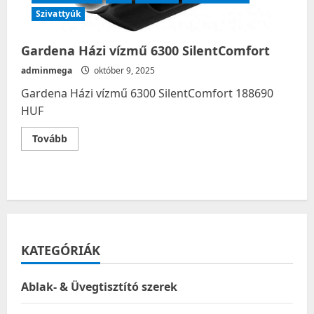
Szivattyúk
Gardena Házi vízmű 6300 SilentComfort
adminmega
október 9, 2025
Gardena Házi vízmű 6300 SilentComfort 188690
HUF
Read
Tovább
more
about
Gardena
Házi
vízmű
6300
SilentComfort
KATEGÓRIÁK
Ablak- & Üvegtisztító szerek