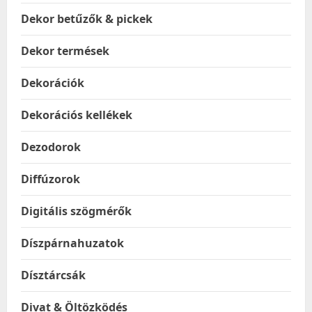
Dekor betűzők & pickek
Dekor termések
Dekorációk
Dekorációs kellékek
Dezodorok
Diffúzorok
Digitális szögmérők
Díszpárnahuzatok
Dísztárcsák
Divat & Öltözködés