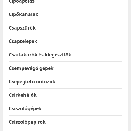
Cipőápolás
Cipőkanalak
Csapszűrők
Csaptelepek
Csatlakozók és kiegészítők
Csempevágó gépek
Csepegtető öntözők
Csirkehálók
Csiszológépek
Csiszolópapírok