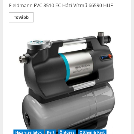
Fieldmann FVC 8510 EC Házi Vízmű 66590 HUF
Read
Tovább
more
about
Fieldmann
FVC
8510
EC
Házi
Vízmű
Házi vízellátók
Kert
Öntözés
Otthon & Kert