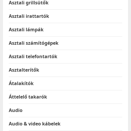
Asztali grillsütők
Asztali irattartók
Asztali lámpák
Asztali számítógépek
Asztali telefontartók
Asztalterítők
Átalakítók
Áttelelő takarók
Audio
Audio & video kábelek