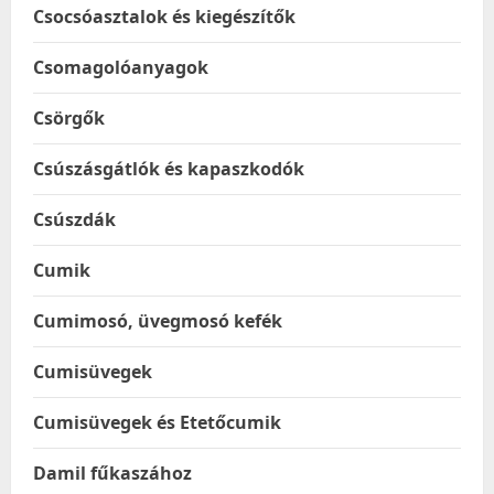
Csocsóasztalok és kiegészítők
Csomagolóanyagok
Csörgők
Csúszásgátlók és kapaszkodók
Csúszdák
Cumik
Cumimosó, üvegmosó kefék
Cumisüvegek
Cumisüvegek és Etetőcumik
Damil fűkaszához