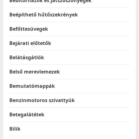
Bébitornázók és játszószőnyegek
Beépíthető hűtőszekrények
Befőttesüvegek
Bejárati előtetők
Belátásgátlók
Belső merevlemezek
Bemutatómappák
Benzinmotoros szivattyúk
Betegalátétek
Bilik