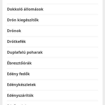
Dokkoló állomások
Drón kiegészítők
Drónok
Drótkefék
Duplafalú poharak
Ébresztőórák
Edény fedők
Edénykészletek
Edényszárítók