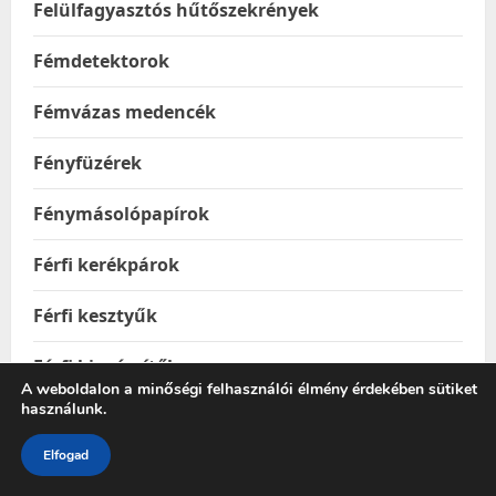
Felülfagyasztós hűtőszekrények
Fémdetektorok
Fémvázas medencék
Fényfüzérek
Fénymásolópapírok
Férfi kerékpárok
Férfi kesztyűk
Férfi kiegészítők
A weboldalon a minőségi felhasználói élmény érdekében sütiket
használunk.
Férfi köntösök
Elfogad
Férfi övek