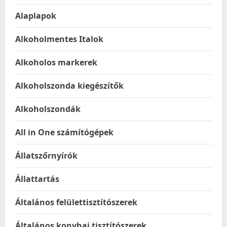
Alaplapok
Alkoholmentes Italok
Alkoholos markerek
Alkoholszonda kiegészítők
Alkoholszondák
All in One számítógépek
Állatszőrnyírók
Állattartás
Általános felülettisztítószerek
Általános konyhai tisztítószerek