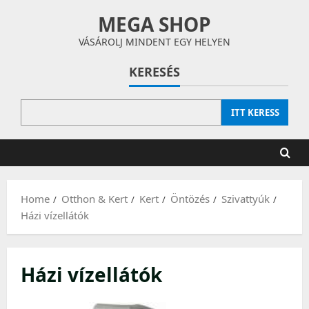
Skip
MEGA SHOP
to
content
VÁSÁROLJ MINDENT EGY HELYEN
KERESÉS
ITT KERESS
Home
Otthon & Kert
Kert
Öntözés
Szivattyúk
Házi vízellátók
Házi vízellátók