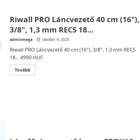
Riwall PRO Láncvezető 40 cm (16"),
3/8", 1,3 mm RECS 18…
adminmega
október 9, 2025
Riwall PRO Láncvezető 40 cm (16"), 3/8", 1,3 mm RECS
18... 4990 HUF
Read
Tovább
more
about
Riwall
PRO
Láncvezető
40
cm
(16"),
3/8",
1,3
mm
RECS
18…