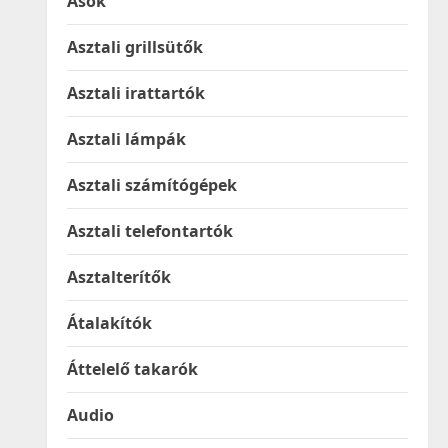
Ásók
Asztali grillsütők
Asztali irattartók
Asztali lámpák
Asztali számítógépek
Asztali telefontartók
Asztalterítők
Átalakítók
Áttelelő takarók
Audio