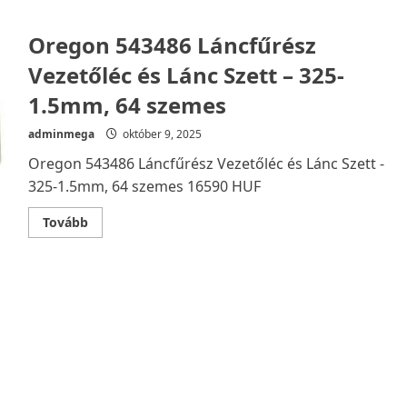
Oregon 543486 Láncfűrész
Vezetőléc és Lánc Szett – 325-
1.5mm, 64 szemes
adminmega
október 9, 2025
Oregon 543486 Láncfűrész Vezetőléc és Lánc Szett -
325-1.5mm, 64 szemes 16590 HUF
Read
Tovább
more
about
Oregon
543486
Láncfűrész
Vezetőléc
és
Lánc
Szett
–
325-
1.5mm,
64
szemes