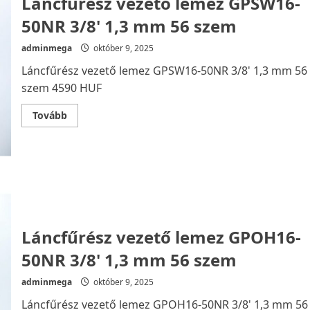
Láncfűrész vezető lemez GPSW16-
50NR 3/8' 1,3 mm 56 szem
adminmega
október 9, 2025
Láncfűrész vezető lemez GPSW16-50NR 3/8' 1,3 mm 56
szem 4590 HUF
Read
Tovább
more
about
Láncfűrész
vezető
lemez
GPSW16-
50NR
3/8'
1,3
mm
56
szem
Láncfűrész vezető lemez GPOH16-
50NR 3/8' 1,3 mm 56 szem
adminmega
október 9, 2025
Láncfűrész vezető lemez GPOH16-50NR 3/8' 1,3 mm 56