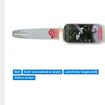
Kert
Kerti szerszámok & Gépek
Láncfűrész kiegészítők
Otthon & Kert