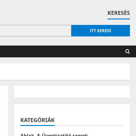
KERESÉS
ITT KERESS
KATEGÓRIÁK
Ablak- & Üvegtisztító szerek