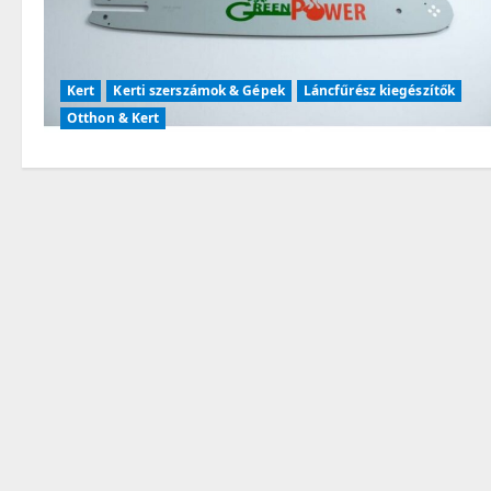
Kert
Kerti szerszámok & Gépek
Láncfűrész kiegészítők
Otthon & Kert