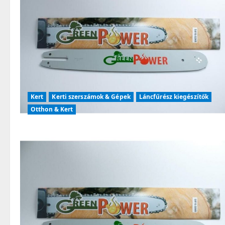
Kert
Kerti szerszámok & Gépek
Láncfűrész kiegészítők
Otthon & Kert