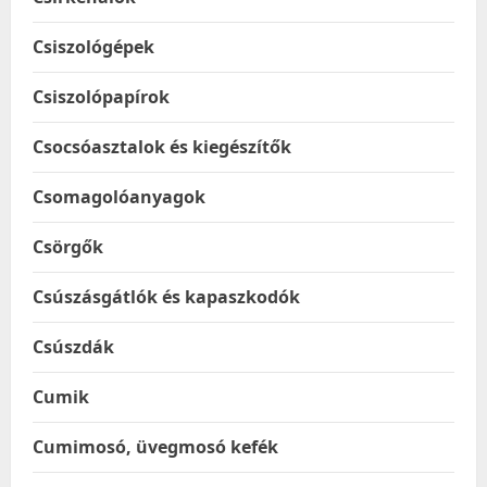
Csiszológépek
Csiszolópapírok
Csocsóasztalok és kiegészítők
Csomagolóanyagok
Csörgők
Csúszásgátlók és kapaszkodók
Csúszdák
Cumik
Cumimosó, üvegmosó kefék