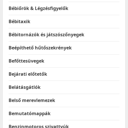
Bébiőrök & Légzésfigyelők
Bébitaxik
Bébitornázók és játszószőnyegek
Beépíthető hűtőszekrények
Befőttesüvegek
Bejárati előtetők
Belátásgátlók
Belső merevlemezek
Bemutatómappák
Benzinmotoros szivattyúk