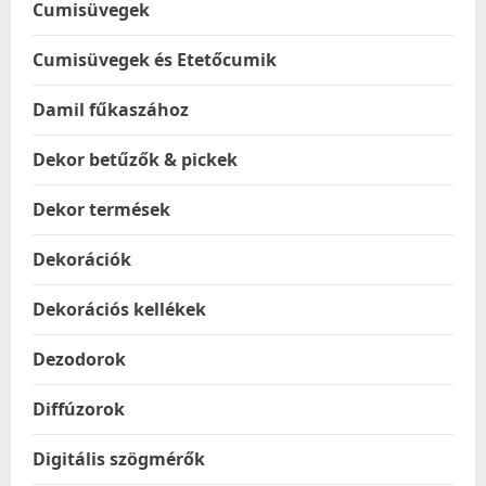
Cumisüvegek
Cumisüvegek és Etetőcumik
Damil fűkaszához
Dekor betűzők & pickek
Dekor termések
Dekorációk
Dekorációs kellékek
Dezodorok
Diffúzorok
Digitális szögmérők