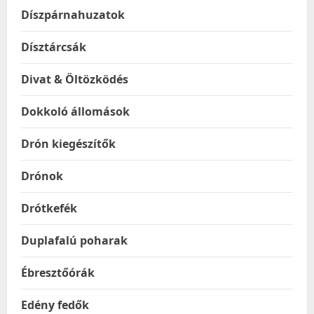
Díszpárnahuzatok
Dísztárcsák
Divat & Öltözködés
Dokkoló állomások
Drón kiegészítők
Drónok
Drótkefék
Duplafalú poharak
Ébresztőórák
Edény fedők