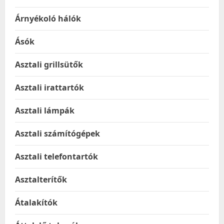
Árnyékoló hálók
Ásók
Asztali grillsütők
Asztali irattartók
Asztali lámpák
Asztali számítógépek
Asztali telefontartók
Asztalterítők
Átalakítók