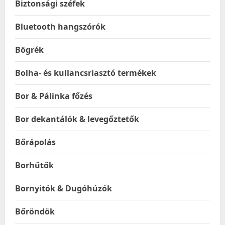
Biztonsági széfek
Bluetooth hangszórók
Bögrék
Bolha- és kullancsriasztó termékek
Bor & Pálinka főzés
Bor dekantálók & levegőztetők
Bőrápolás
Borhűtők
Bornyitók & Dugóhúzók
Bőröndök