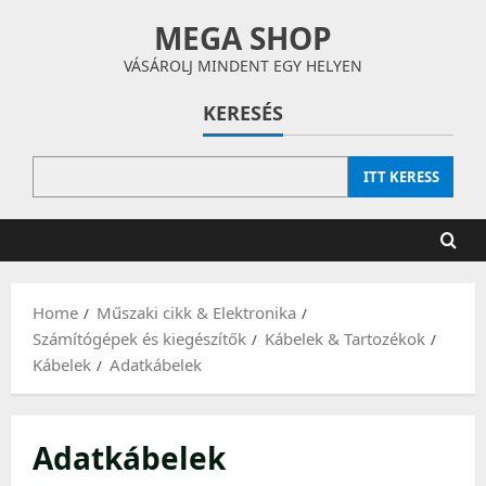
Skip
MEGA SHOP
to
content
VÁSÁROLJ MINDENT EGY HELYEN
KERESÉS
ITT KERESS
Home
Műszaki cikk & Elektronika
Számítógépek és kiegészítők
Kábelek & Tartozékok
Kábelek
Adatkábelek
Adatkábelek