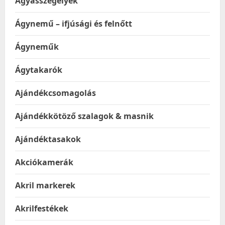
Ágyásszegélyek
Ágynemű – ifjúsági és felnőtt
Ágyneműk
Ágytakarók
Ajándékcsomagolás
Ajándékkötöző szalagok & masnik
Ajándéktasakok
Akciókamerák
Akril markerek
Akrilfestékek