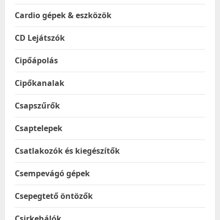
Cardio gépek & eszközök
CD Lejátszók
Cipőápolás
Cipőkanalak
Csapszűrők
Csaptelepek
Csatlakozók és kiegészítők
Csempevágó gépek
Csepegtető öntözők
Csirkehálók