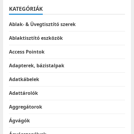
Vention
TAEHF,
KATEGÓRIÁK
PD
5A,
1m
(black)
Ablak- & Üvegtisztító szerek
Ablaktisztító eszközök
Access Pointok
Adapterek, bázistalpak
Adatkábelek
Adattárolók
Aggregátorok
Ágvágók