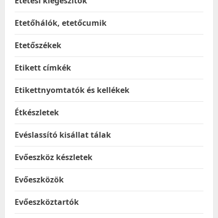
Etetési kiegészítők
Etetőhálók, etetőcumik
Etetőszékek
Etikett címkék
Etikettnyomtatók és kellékek
Étkészletek
Evéslassító kisállat tálak
Evőeszköz készletek
Evőeszközök
Evőeszköztartók