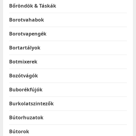
Bőröndök & Táskák
Borotvahabok
Borotvapengék
Bortartályok
Botmixerek
Bozótvágók
Buborékfújók
Burkolatszintezők
Bútorhuzatok
Bútorok