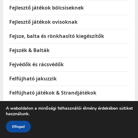
Fejlesztő játékok bölcsiseknek
Fejlesztő játékok ovisoknak
Fejsze, balta és rönkhasító kiegészítők
Fejszék & Balták
Fejvédők és rácsvédők
Felfújható jakuzzik
Felfújható játékok & Strandjátékok
Fellépők
A weboldalon a minőségi felhasználói élmény érdekében sütiket
használunk.
Felmosófejek
Elfogad
Felmosók