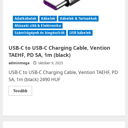
Adatkábelek
Kábelek
Kábelek & Tartozékok
Műszaki cikk & Elektronika
Számítógépek és kiegészítők
USB kábelek
USB-C to USB-C Charging Cable, Vention
TAEHF, PD 5A, 1m (black)
adminmega
október 9, 2025
USB-C to USB-C Charging Cable, Vention TAEHF, PD
5A, 1m (black) 2490 HUF
Read
Tovább
more
about
USB-
C
to
USB-
C
Charging
Cable,