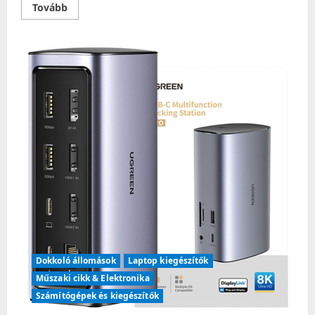
Read
Tovább
more
about
Sandberg
USB-
C
10-
in-
1
Docking
Station
Ezüst
136-
31
Dokkoló állomások
Laptop kiegészítők
Műszaki cikk & Elektronika
Számítógépek és kiegészítők