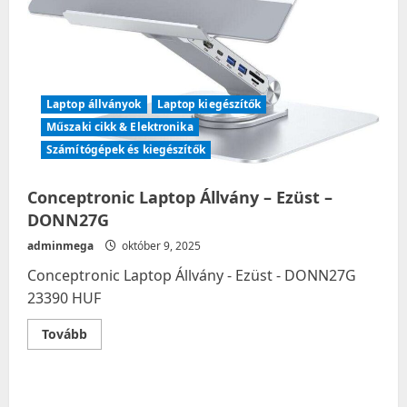
Laptop állványok
Laptop kiegészítők
Műszaki cikk & Elektronika
Számítógépek és kiegészítők
Conceptronic Laptop Állvány – Ezüst –
DONN27G
adminmega
október 9, 2025
Conceptronic Laptop Állvány - Ezüst - DONN27G
23390 HUF
Read
Tovább
more
about
Conceptronic
Laptop
Állvány