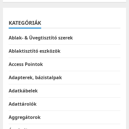
–
Ezüst
–
DONN27G
KATEGÓRIÁK
Ablak- & Üvegtisztító szerek
Ablaktisztító eszközök
Access Pointok
Adapterek, bázistalpak
Adatkábelek
Adattárolók
Aggregátorok