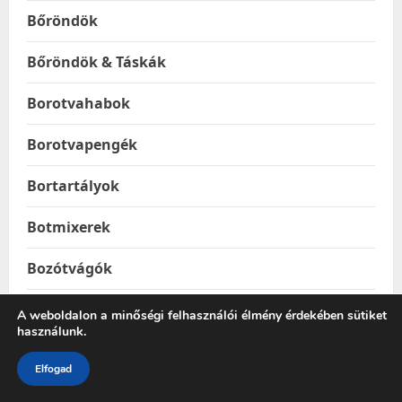
Bőröndök
Bőröndök & Táskák
Borotvahabok
Borotvapengék
Bortartályok
Botmixerek
Bozótvágók
Buborékfújók
A weboldalon a minőségi felhasználói élmény érdekében sütiket
használunk.
Burkolatszintezők
Elfogad
Bútorhuzatok