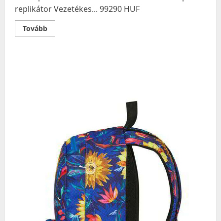
replikátor Vezetékes... 99290 HUF
Read
Tovább
more
about
Conceptronic
DONN25G
dokkoló
állomás
és
port
replikátor
Vezetékes…