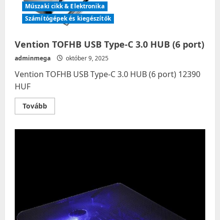
Műszaki cikk & Elektronika
Számítógépek és kiegészítők
Vention TOFHB USB Type-C 3.0 HUB (6 port)
adminmega
október 9, 2025
Vention TOFHB USB Type-C 3.0 HUB (6 port) 12390
HUF
Read
Tovább
more
about
Vention
TOFHB
USB
Type-
C
3.0
HUB
(6
port)