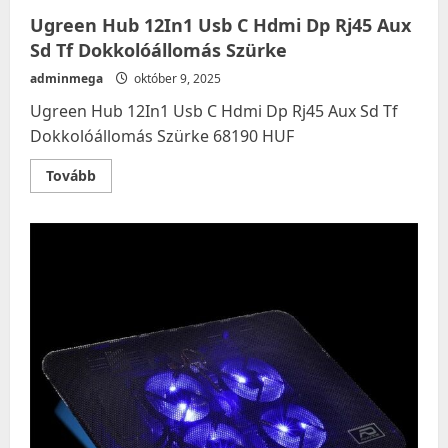
Ugreen Hub 12In1 Usb C Hdmi Dp Rj45 Aux
Sd Tf Dokkolóállomás Szürke
adminmega
október 9, 2025
Ugreen Hub 12In1 Usb C Hdmi Dp Rj45 Aux Sd Tf
Dokkolóállomás Szürke 68190 HUF
Read
Tovább
more
about
Ugreen
Hub
12In1
Usb
C
Hdmi
Dp
Rj45
Aux
Sd
Tf
Dokkolóállomás
Szürke