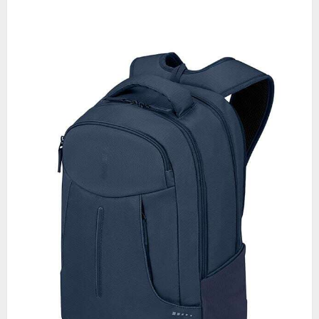
15
Notebook
Hűtőpad
15"-
ig
Fekete