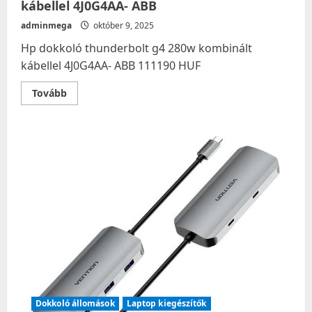
kábellel 4J0G4AA- ABB
adminmega
október 9, 2025
Hp dokkoló thunderbolt g4 280w kombinált
kábellel 4J0G4AA- ABB 111190 HUF
Read
Tovább
more
about
Hp
dokkoló
thunderbolt
g4
280w
kombinált
kábellel
4J0G4AA-
ABB
Dokkoló állomások
Laptop kiegészítők