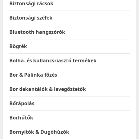
Biztonsági rácsok
Biztonsági széfek
Bluetooth hangszórók
Bögrék
Bolha- és kullancsriasztó termékek
Bor & Pálinka főzés
Bor dekantálók & levegőztetők
Bőrápolás
Borhűtők
Bornyitók & Dugóhúzók