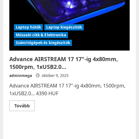
Laptop hűtők
Laptop kiegészítők
Műszaki cikk & Elektronika
Számítógépek és kiegészítők
Advance AIRSTREAM 17 17"-ig 4x80mm,
1500rpm, 1xUSB2.0…
adminmega
október 9, 2025
Advance AIRSTREAM 17 17"-ig 4x80mm, 1500rpm,
1xUSB2.0... 4390 HUF
Read
Tovább
more
about
Advance
AIRSTREAM
17
17"-
ig