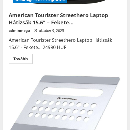
American Tourister Streethero Laptop
Hátizsák 15.6" – Fekete…
adminmega
október 9, 2025
American Tourister Streethero Laptop Hátizsák
15.6" - Fekete... 24990 HUF
Read
Tovább
more
about
American
Tourister
Streethero
Laptop
Hátizsák
15.6"
–
Fekete…