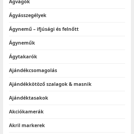
Ágvágók
Ágyásszegélyek
Ágynemű – ifjúsági és felnőtt
Ágyneműk
Ágytakarók
Ajándékcsomagolás
Ajándékkötöző szalagok & masnik
Ajándéktasakok
Akciókamerák
Akril markerek