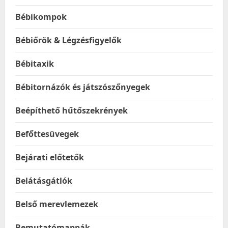
Bébikompok
Bébiőrök & Légzésfigyelők
Bébitaxik
Bébitornázók és játszószőnyegek
Beépíthető hűtőszekrények
Befőttesüvegek
Bejárati előtetők
Belátásgátlók
Belső merevlemezek
Bemutatómappák