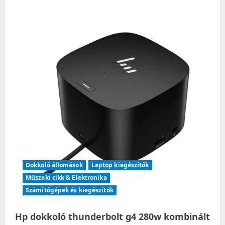
American
Tourister
Urban
Groove
Sunflower
hátizsák
Dokkoló állomások
Laptop kiegészítők
Műszaki cikk & Elektronika
Számítógépek és kiegészítők
Hp dokkoló thunderbolt g4 280w kombinált