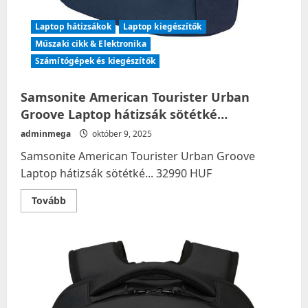
Laptop hátizsákok
Laptop kiegészítők
Műszaki cikk & Elektronika
Számítógépek és kiegészítők
Samsonite American Tourister Urban
Groove Laptop hátizsák sötétké…
adminmega
október 9, 2025
Samsonite American Tourister Urban Groove
Laptop hátizsák sötétké... 32990 HUF
Read
Tovább
more
about
Samsonite
American
Tourister
Urban
Groove
Laptop
hátizsák
sötétké…