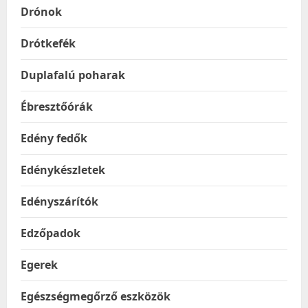
Drónok
Drótkefék
Duplafalú poharak
Ébresztőórák
Edény fedők
Edénykészletek
Edényszárítók
Edzőpadok
Egerek
Egészségmegőrző eszközök