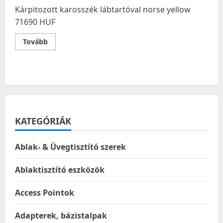
Kárpitozott karosszék lábtartóval norse yellow
71690 HUF
Read
Tovább
more
about
Kárpitozott
karosszék
lábtartóval
norse
yellow
KATEGÓRIÁK
Ablak- & Üvegtisztító szerek
Ablaktisztító eszközök
Access Pointok
Adapterek, bázistalpak