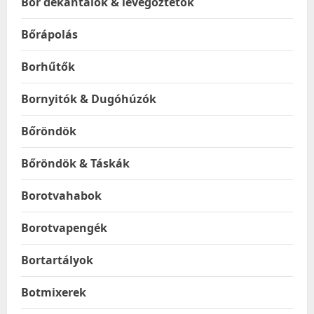
Bor dekantálók & levegőztetők
Bőrápolás
Borhűtők
Bornyitók & Dugóhúzók
Bőröndök
Bőröndök & Táskák
Borotvahabok
Borotvapengék
Bortartályok
Botmixerek