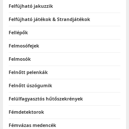
Felfújható jakuzzik
Felfújható játékok & Strandjátékok
Fellépők
Felmosófejek
Felmosók
Felnőtt pelenkák
Felnőtt úszógumik
Felülfagyasztós hűtőszekrények
Fémdetektorok
Fémvázas medencék