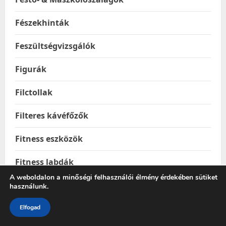
Fészekhinták
Feszültségvizsgálók
Figurák
Filctollak
Filteres kávéfőzők
Fitness eszközök
Fitness labdák
A weboldalon a minőségi felhasználói élmény érdekében sütiket
Foci és kézilabdakapuk
használunk.
Fogasok
Elfogad