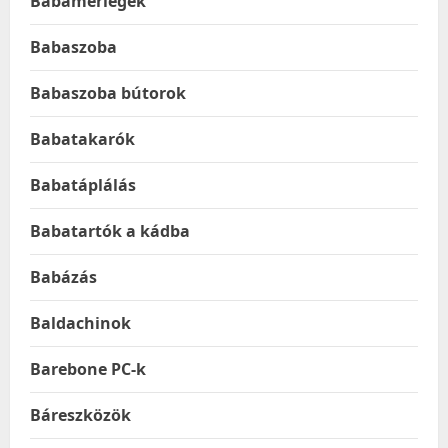
Babamérlegek
Babaszoba
Babaszoba bútorok
Babatakarók
Babatáplálás
Babatartók a kádba
Babázás
Baldachinok
Barebone PC-k
Báreszközök