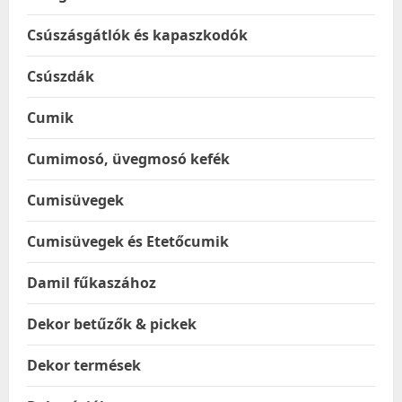
Csúszásgátlók és kapaszkodók
Csúszdák
Cumik
Cumimosó, üvegmosó kefék
Cumisüvegek
Cumisüvegek és Etetőcumik
Damil fűkaszához
Dekor betűzők & pickek
Dekor termések