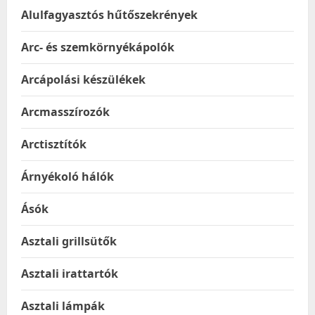
Alulfagyasztós hűtőszekrények
Arc- és szemkörnyékápolók
Arcápolási készülékek
Arcmasszírozók
Arctisztítók
Árnyékoló hálók
Ásók
Asztali grillsütők
Asztali irattartók
Asztali lámpák