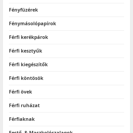
Fényfüzérek
Fénymásolópapírok
Férfi kerékpárok
Férfi kesztyűk
Férfi kiegészítők
Férfi köntösök
Férfi övek
Férfi ruházat
Férfiaknak
Festő- & Maszkolószalagok