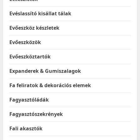
Evéslassító kisállat tálak
Evőeszköz készletek
Evőeszközök
Evőeszköztartók
Expanderek & Gumiszalagok
Fa feliratok & dekorációs elemek
Fagyasztóládák
Fagyasztószekrények
Fali akasztók