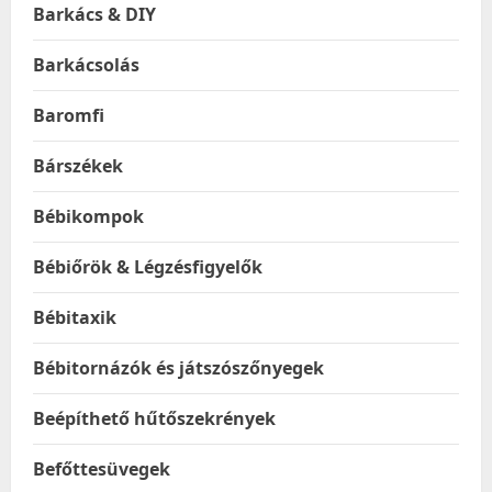
Barkács & DIY
Barkácsolás
Baromfi
Bárszékek
Bébikompok
Bébiőrök & Légzésfigyelők
Bébitaxik
Bébitornázók és játszószőnyegek
Beépíthető hűtőszekrények
Befőttesüvegek