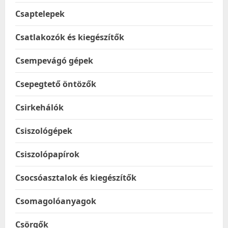
Csaptelepek
Csatlakozók és kiegészítők
Csempevágó gépek
Csepegtető öntözők
Csirkehálók
Csiszológépek
Csiszolópapírok
Csocsóasztalok és kiegészítők
Csomagolóanyagok
Csörgők