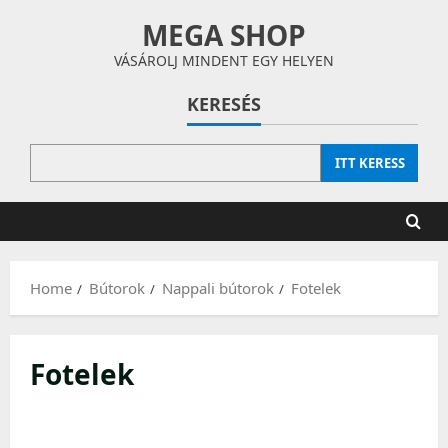
Skip
MEGA SHOP
to
content
VÁSÁROLJ MINDENT EGY HELYEN
KERESÉS
ITT KERESS
Home
Bútorok
Nappali bútorok
Fotelek
Fotelek