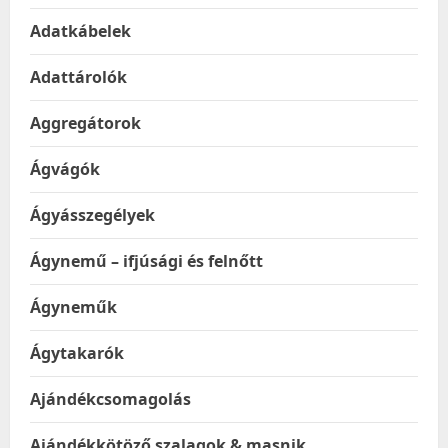
Adatkábelek
Adattárolók
Aggregátorok
Ágvágók
Ágyásszegélyek
Ágynemű – ifjúsági és felnőtt
Ágyneműk
Ágytakarók
Ajándékcsomagolás
Ajándékkötöző szalagok & masnik