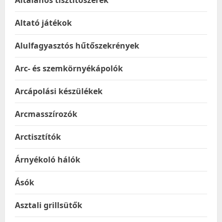
Általános tisztítószerek
Altató játékok
Alulfagyasztós hűtőszekrények
Arc- és szemkörnyékápolók
Arcápolási készülékek
Arcmasszírozók
Arctisztítók
Árnyékoló hálók
Ásók
Asztali grillsütők