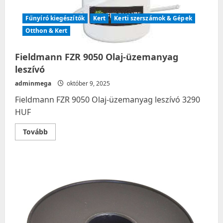
Fűnyíró kiegészítők
Kert
Kerti szerszámok & Gépek
Otthon & Kert
Fieldmann FZR 9050 Olaj-üzemanyag
leszívó
adminmega
október 9, 2025
Fieldmann FZR 9050 Olaj-üzemanyag leszívó 3290
HUF
Read
Tovább
more
about
Fieldmann
FZR
9050
Olaj-
üzemanyag
leszívó