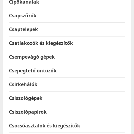
Cipőkanalak
Csapszűrők
Csaptelepek
Csatlakozók és kiegészítők
Csempevágó gépek
Csepegtető öntözők
Csirkehálók
Csiszológépek
Csiszolópapírok
Csocsóasztalok és kiegészítők