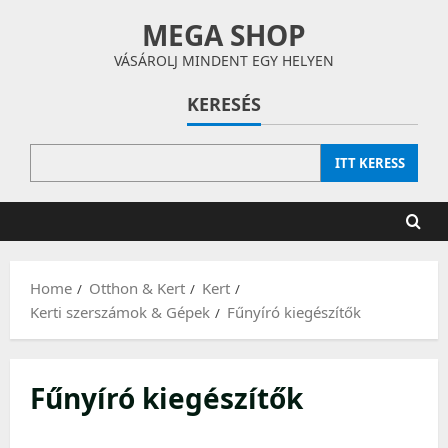
Skip
MEGA SHOP
to
content
VÁSÁROLJ MINDENT EGY HELYEN
KERESÉS
ITT KERESS
Home
Otthon & Kert
Kert
Kerti szerszámok & Gépek
Fűnyíró kiegészítők
Fűnyíró kiegészítők