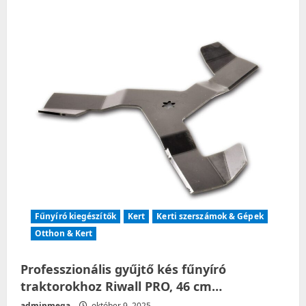
Határoló
vezeték
Riwall
50
m
Fűnyíró kiegészítők
Kert
Kerti szerszámok & Gépek
Otthon & Kert
Professzionális gyűjtő kés fűnyíró
traktorokhoz Riwall PRO, 46 cm…
adminmega
október 9, 2025