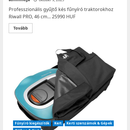
Professzionális gyűjtő kés fűnyíró traktorokhoz
Riwall PRO, 46 cm... 25990 HUF
Read
Tovább
more
about
Professzionális
gyűjtő
kés
fűnyíró
traktorokhoz
Riwall
PRO,
46
cm…
Fűnyíró kiegészítők
Kert
Kerti szerszámok & Gépek