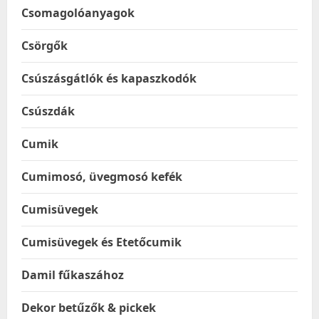
Csomagolóanyagok
Csörgők
Csúszásgátlók és kapaszkodók
Csúszdák
Cumik
Cumimosó, üvegmosó kefék
Cumisüvegek
Cumisüvegek és Etetőcumik
Damil fűkaszához
Dekor betűzők & pickek