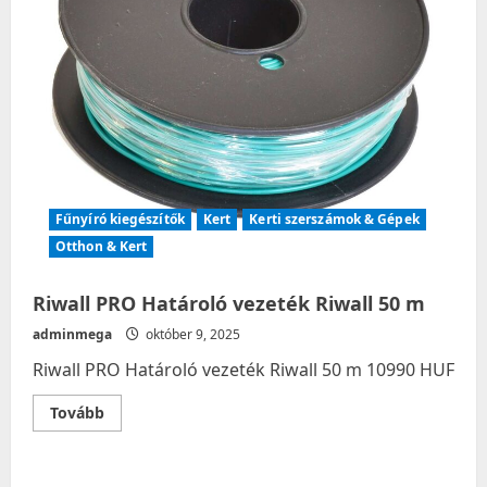
Fűnyíró kiegészítők
Kert
Kerti szerszámok & Gépek
Otthon & Kert
Riwall PRO Határoló vezeték Riwall 50 m
adminmega
október 9, 2025
Riwall PRO Határoló vezeték Riwall 50 m 10990 HUF
Read
Tovább
more
about
Riwall
PRO