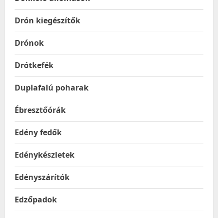
Drón kiegészítők
Drónok
Drótkefék
Duplafalú poharak
Ébresztőórák
Edény fedők
Edénykészletek
Edényszárítók
Edzőpadok