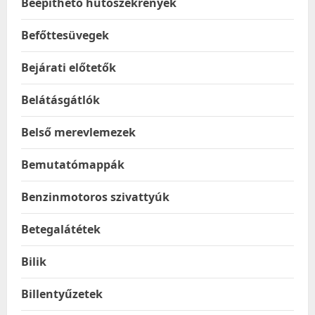
Beépíthető hűtőszekrények
Befőttesüvegek
Bejárati előtetők
Belátásgátlók
Belső merevlemezek
Bemutatómappák
Benzinmotoros szivattyúk
Betegalátétek
Bilik
Billentyűzetek