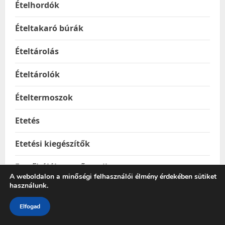
Ételhordók
Ételtakaró búrák
Ételtárolás
Ételtárolók
Ételtermoszok
Etetés
Etetési kiegészítők
Etetőhálók, etetőcumik
A weboldalon a minőségi felhasználói élmény érdekében sütiket
használunk.
Etetőszékek
Elfogad
Etikett címkék