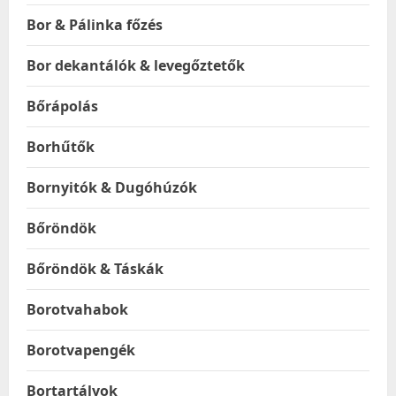
Bor & Pálinka főzés
Bor dekantálók & levegőztetők
Bőrápolás
Borhűtők
Bornyitók & Dugóhúzók
Bőröndök
Bőröndök & Táskák
Borotvahabok
Borotvapengék
Bortartályok