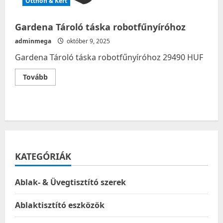
Otthon & Kert
Gardena Tároló táska robotfűnyíróhoz
adminmega
október 9, 2025
Gardena Tároló táska robotfűnyíróhoz 29490 HUF
Read
Tovább
more
about
Gardena
Tároló
táska
robotfűnyíróhoz
KATEGÓRIÁK
Ablak- & Üvegtisztító szerek
Ablaktisztító eszközök