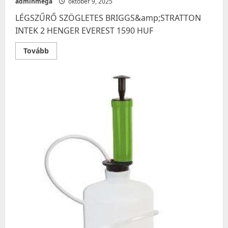
adminmega
október 9, 2025
LÉGSZŰRŐ SZÖGLETES BRIGGS&amp;STRATTON
INTEK 2 HENGER EVEREST 1590 HUF
Read
Tovább
more
about
LÉGSZŰRŐ
SZÖGLETES
BRIGGS&amp;STRATTON
INTEK
2
HENGER
EVEREST