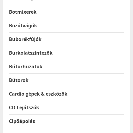
Botmixerek
Bozótvágók
Buborékfújók
Burkolatszintezők
Bútorhuzatok
Bútorok
Cardio gépek & eszközök
CD Lejátszók
Cipőápolás