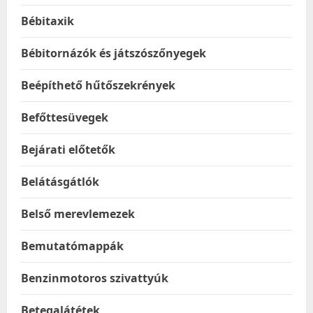
Bébitaxik
Bébitornázók és játszószőnyegek
Beépíthető hűtőszekrények
Befőttesüvegek
Bejárati előtetők
Belátásgátlók
Belső merevlemezek
Bemutatómappák
Benzinmotoros szivattyúk
Betegalátétek