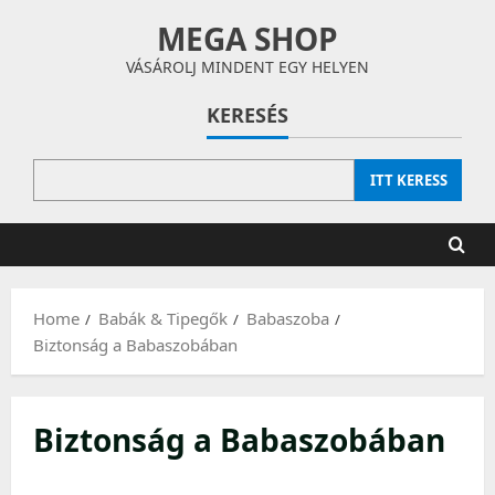
Skip
MEGA SHOP
to
content
VÁSÁROLJ MINDENT EGY HELYEN
KERESÉS
ITT KERESS
Home
Babák & Tipegők
Babaszoba
Biztonság a Babaszobában
Biztonság a Babaszobában