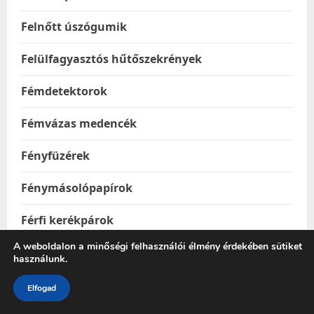
Felnőtt úszógumik
Felülfagyasztós hűtőszekrények
Fémdetektorok
Fémvázas medencék
Fényfüzérek
Fénymásolópapírok
Férfi kerékpárok
A weboldalon a minőségi felhasználói élmény érdekében sütiket
Férfi kesztyűk
használunk.
Férfi kiegészítők
Elfogad