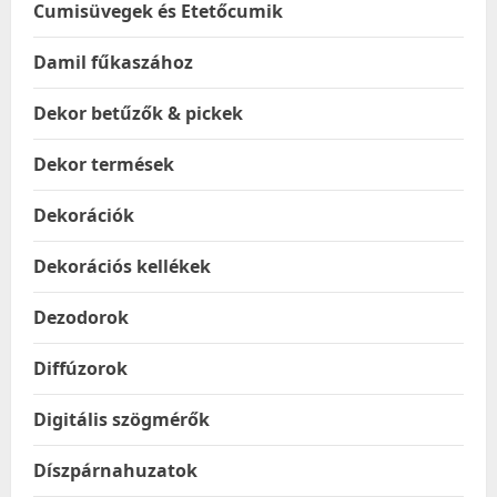
Cumisüvegek és Etetőcumik
Damil fűkaszához
Dekor betűzők & pickek
Dekor termések
Dekorációk
Dekorációs kellékek
Dezodorok
Diffúzorok
Digitális szögmérők
Díszpárnahuzatok