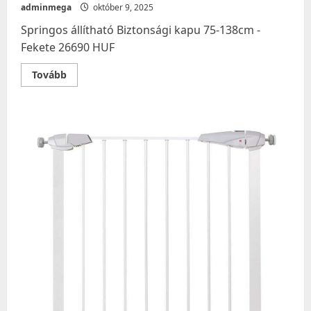
adminmega
október 9, 2025
Springos állítható Biztonsági kapu 75-138cm -
Fekete 26690 HUF
Read
Tovább
more
about
Springos
állítható
Biztonsági
kapu
75-
138cm
–
Fekete