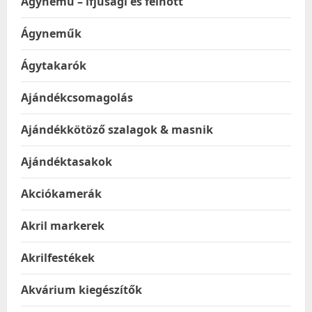
Ágynemű – ifjúsági és felnőtt
Ágyneműk
Ágytakarók
Ajándékcsomagolás
Ajándékkötöző szalagok & masnik
Ajándéktasakok
Akciókamerák
Akril markerek
Akrilfestékek
Akvárium kiegészítők