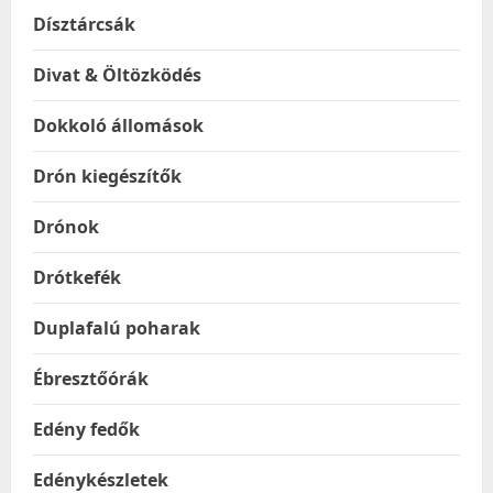
Dísztárcsák
Divat & Öltözködés
Dokkoló állomások
Drón kiegészítők
Drónok
Drótkefék
Duplafalú poharak
Ébresztőórák
Edény fedők
Edénykészletek