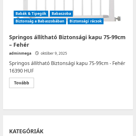
Babák & Tipegők
Babaszoba
Biztonság a Babaszobában
Biztonsági rácsok
Springos állítható Biztonsági kapu 75-99cm
– Fehér
adminmega
október 9, 2025
Springos állítható Biztonsági kapu 75-99cm - Fehér
16390 HUF
Read
Tovább
more
about
Springos
állítható
Biztonsági
kapu
75-
99cm
–
Fehér
KATEGÓRIÁK