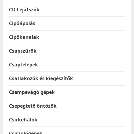
CD Lejátszók
Cipőápolás
Cipőkanalak
Csapszűrők
Csaptelepek
Csatlakozók és kiegészítők
Csempevágó gépek
Csepegtető öntözők
Csirkehálók
Csiszológépek