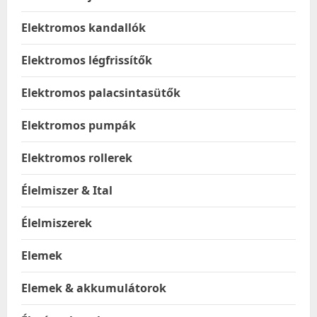
Elektromos kandallók
Elektromos légfrissítők
Elektromos palacsintasütők
Elektromos pumpák
Elektromos rollerek
Élelmiszer & Ital
Élelmiszerek
Elemek
Elemek & akkumulátorok