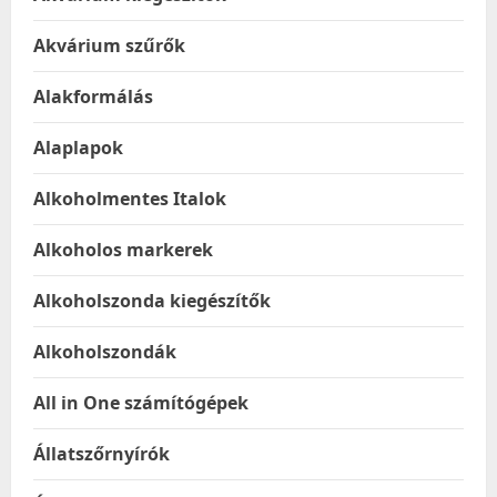
Akvárium szűrők
Alakformálás
Alaplapok
Alkoholmentes Italok
Alkoholos markerek
Alkoholszonda kiegészítők
Alkoholszondák
All in One számítógépek
Állatszőrnyírók