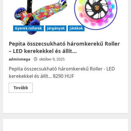
Gyerek rollerek
Járgányok
Játékok
Pepita összecsukható háromkerekű Roller
– LED kerekekkel és állít…
adminmega
október 9, 2025
Pepita összecsukható háromkerekű Roller - LED
kerekekkel és állít... 8290 HUF
Read
Tovább
more
about
Pepita
összecsukható
háromkerekű
Roller
–
LED
kerekekkel
és