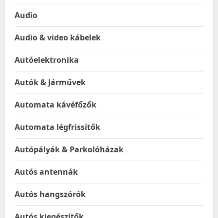
Audio
Audio & video kábelek
Autóelektronika
Autók & Járművek
Automata kávéfőzők
Automata légfrissítők
Autópályák & Parkolóházak
Autós antennák
Autós hangszórók
Autós kiegészítők