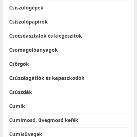
Csiszológépek
Csiszolópapírok
Csocsóasztalok és kiegészítők
Csomagolóanyagok
Csörgők
Csúszásgátlók és kapaszkodók
Csúszdák
Cumik
Cumimosó, üvegmosó kefék
Cumisüvegek