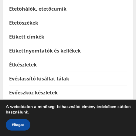
Etetőhálók, etetőcumik
Etetőszékek
Etikett címkék
Etikettnyomtatók és kellékek
Étkészletek
Evéslassító kisállat tálak
Evőeszköz készletek
Evőeszközök
A weboldalon a minőségi felhasználói élmény érdekében sütiket
használunk.
Evőeszköztartók
Elfogad
Expanderek & Gumiszalagok