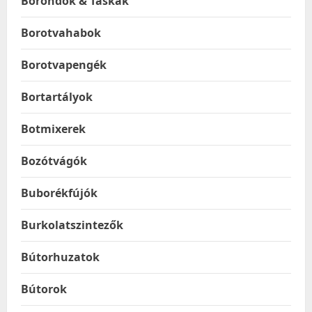
Bőröndök & Táskák
Borotvahabok
Borotvapengék
Bortartályok
Botmixerek
Bozótvágók
Buborékfújók
Burkolatszintezők
Bútorhuzatok
Bútorok