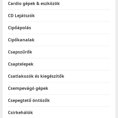
Cardio gépek & eszközök
CD Lejátszók
Cipőápolás
Cipőkanalak
Csapszűrők
Csaptelepek
Csatlakozók és kiegészítők
Csempevágó gépek
Csepegtető öntözők
Csirkehálók