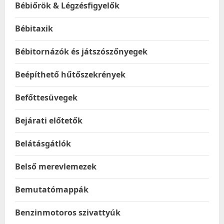
Bébiőrök & Légzésfigyelők
Bébitaxik
Bébitornázók és játszószőnyegek
Beépíthető hűtőszekrények
Befőttesüvegek
Bejárati előtetők
Belátásgátlók
Belső merevlemezek
Bemutatómappák
Benzinmotoros szivattyúk