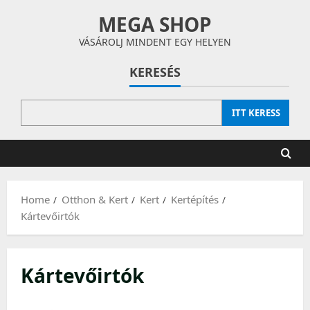
Skip
MEGA SHOP
to
content
VÁSÁROLJ MINDENT EGY HELYEN
KERESÉS
ITT KERESS
Home
Otthon & Kert
Kert
Kertépítés
Kártevőirtók
Kártevőirtók