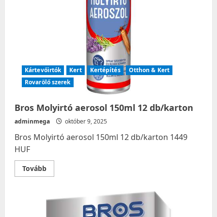
Kártevőirtók
Kert
Kertépítés
Otthon & Kert
Rovarölő szerek
Bros Molyirtó aerosol 150ml 12 db/karton
adminmega
október 9, 2025
Bros Molyirtó aerosol 150ml 12 db/karton 1449
HUF
Read
Tovább
more
about
Bros
Molyirtó
aerosol
150ml
12