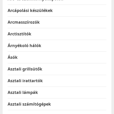
Arcápolási készülékek
Arcmasszírozók
Arctisztítók
Árnyékoló hálók
Ásók
Asztali grillsütők
Asztali irattartók
Asztali lámpák
Asztali számítógépek