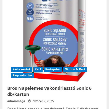
db/karton
Kártevőirtók
Kert
Kertépítés
Otthon & Kert
Rágcsálóirtók
Bros Napelemes vakondriasztó Sonic 6
db/karton
adminmega
október 9, 2025