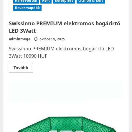
Kártevőirtók
Kert
Kertépítés
Otthon & Kert
Rovarcsapdák
Swissinno PREMIUM elektromos bogárirtó
LED 3Watt
adminmega
október 9, 2025
Swissinno PREMIUM elektromos bogárirtó LED
3Watt 10990 HUF
Read
Tovább
more
about
Swissinno
PREMIUM
elektromos
bogárirtó
LED
3Watt