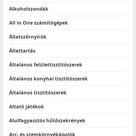
Alkoholszondák
All in One számítógépek
Állatszőrnyírók
Állattartás
Általános felülettisztítószerek
Általános konyhai tisztítószerek
Általános tisztítószerek
Altató játékok
Alulfagyasztós hűtőszekrények
Arc- és szemkörnyékápolók