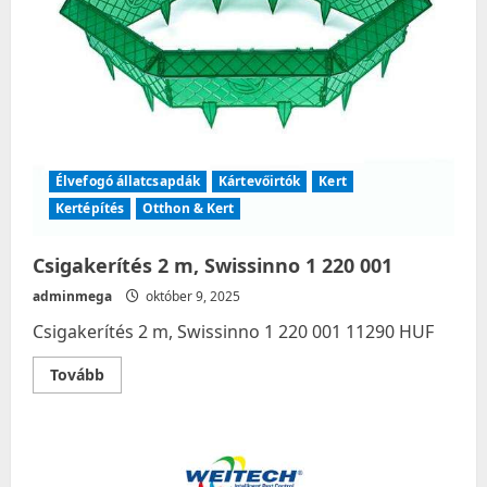
Élvefogó állatcsapdák
Kártevőirtók
Kert
Kertépítés
Otthon & Kert
Csigakerítés 2 m, Swissinno 1 220 001
adminmega
október 9, 2025
Csigakerítés 2 m, Swissinno 1 220 001 11290 HUF
Read
Tovább
more
about
Csigakerítés
2
m,
Swissinno
1