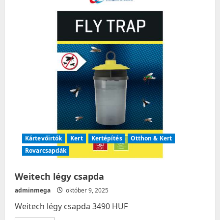
220
001
Kártevőirtók
Kert
Kertépítés
Otthon & Kert
Rovarcsapdák
Weitech légy csapda
adminmega
október 9, 2025
Weitech légy csapda 3490 HUF