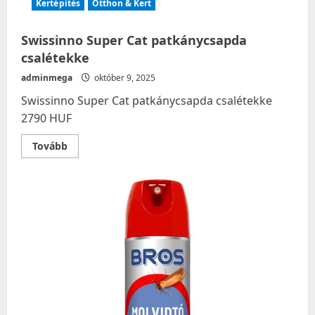
Kertépítés
Otthon & Kert
Swissinno Super Cat patkánycsapda
csalétekke
adminmega
október 9, 2025
Swissinno Super Cat patkánycsapda csalétekke
2790 HUF
Read
Tovább
more
about
Swissinno
Super
Cat
patkánycsapda
csalétekke