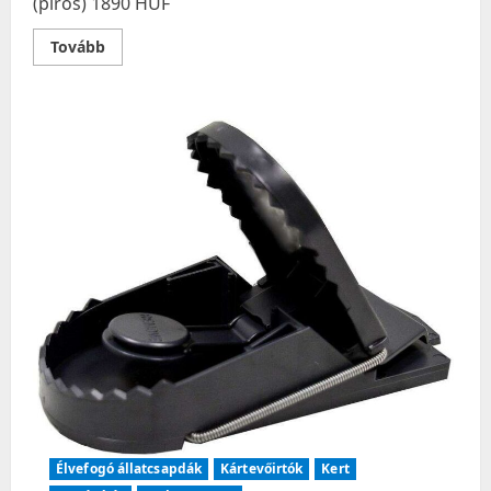
(piros) 1890 HUF
Read
Tovább
more
about
Egérfogó
SUPER
CAT
Swiss
Inno
(2db/csom)
PRO
(piros)
Élvefogó állatcsapdák
Kártevőirtók
Kert