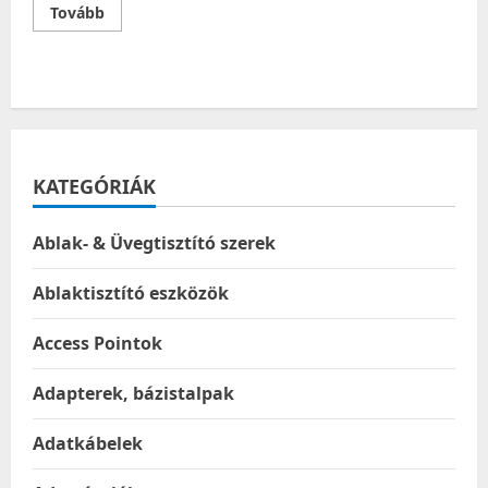
Read
Tovább
more
about
Weitech
légy
csapda
KATEGÓRIÁK
Ablak- & Üvegtisztító szerek
Ablaktisztító eszközök
Access Pointok
Adapterek, bázistalpak
Adatkábelek