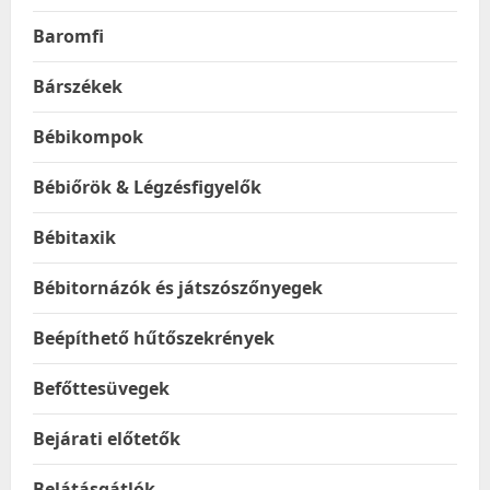
Baromfi
Bárszékek
Bébikompok
Bébiőrök & Légzésfigyelők
Bébitaxik
Bébitornázók és játszószőnyegek
Beépíthető hűtőszekrények
Befőttesüvegek
Bejárati előtetők
Belátásgátlók