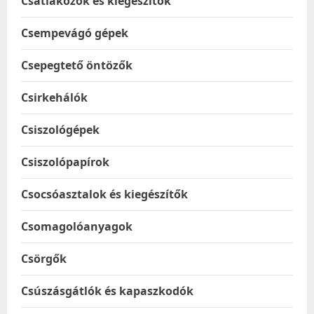
Csatlakozók és kiegészítők
Csempevágó gépek
Csepegtető öntözők
Csirkehálók
Csiszológépek
Csiszolópapírok
Csocsóasztalok és kiegészítők
Csomagolóanyagok
Csörgők
Csúszásgátlók és kapaszkodók