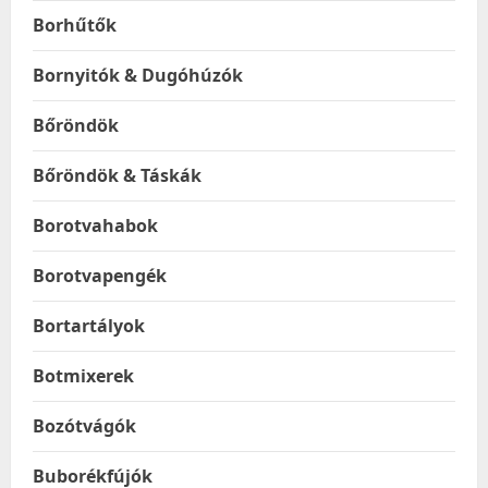
Borhűtők
Bornyitók & Dugóhúzók
Bőröndök
Bőröndök & Táskák
Borotvahabok
Borotvapengék
Bortartályok
Botmixerek
Bozótvágók
Buborékfújók