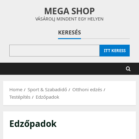
Skip
MEGA SHOP
to
content
VÁSÁROLJ MINDENT EGY HELYEN
KERESÉS
ITT KERESS
Home
Sport & Szabadidő
Otthoni edzés
Testépítés
Edzőpadok
Edzőpadok