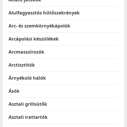
Alulfagyasztós hűtőszekrények
Arc- és szemkörnyékápolók
Arcápolási készülékek
Arcmasszírozók
Arctisztítók
Árnyékoló hálók
Ásók
Asztali grillsütők
Asztali irattartók