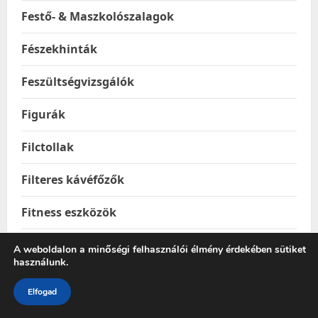
Festő- & Maszkolószalagok
Fészekhinták
Feszültségvizsgálók
Figurák
Filctollak
Filteres kávéfőzők
Fitness eszközök
Fitness labdák
A weboldalon a minőségi felhasználói élmény érdekében sütiket
használunk.
Foci és kézilabdakapuk
Elfogad
Fogasok