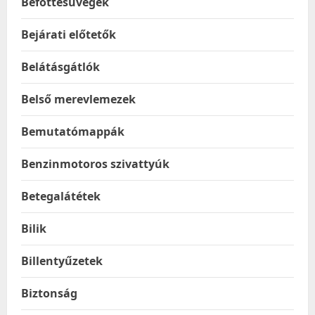
Befőttesüvegek
Bejárati előtetők
Belátásgátlók
Belső merevlemezek
Bemutatómappák
Benzinmotoros szivattyúk
Betegalátétek
Bilik
Billentyűzetek
Biztonság