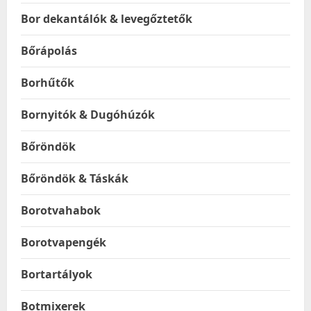
Bor dekantálók & levegőztetők
Bőrápolás
Borhűtők
Bornyitók & Dugóhúzók
Bőröndök
Bőröndök & Táskák
Borotvahabok
Borotvapengék
Bortartályok
Botmixerek