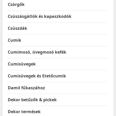
Csörgők
Csúszásgátlók és kapaszkodók
Csúszdák
Cumik
Cumimosó, üvegmosó kefék
Cumisüvegek
Cumisüvegek és Etetőcumik
Damil fűkaszához
Dekor betűzők & pickek
Dekor termések