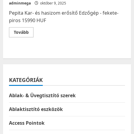
adminmega
október 9, 2025
Pepita Kar- és hasizom erősítő Edzőgép - fekete-
piros 15990 HUF
Read
Tovább
more
about
Pepita
Kar-
és
hasizom
erősítő
Edzőgép
–
fekete-
piros
KATEGÓRIÁK
Ablak- & Üvegtisztító szerek
Ablaktisztító eszközök
Access Pointok