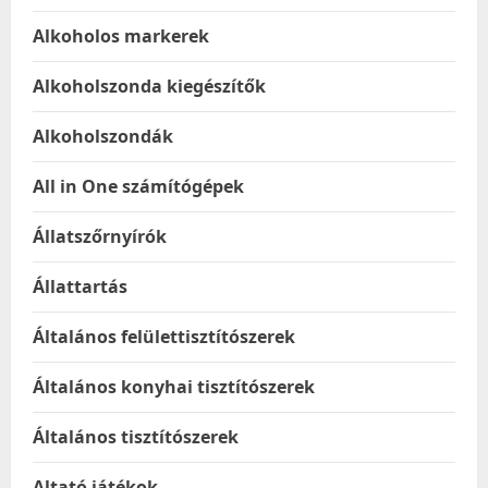
Alkoholos markerek
Alkoholszonda kiegészítők
Alkoholszondák
All in One számítógépek
Állatszőrnyírók
Állattartás
Általános felülettisztítószerek
Általános konyhai tisztítószerek
Általános tisztítószerek
Altató játékok