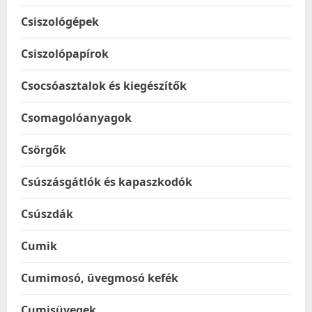
Csiszológépek
Csiszolópapírok
Csocsóasztalok és kiegészítők
Csomagolóanyagok
Csörgők
Csúszásgátlók és kapaszkodók
Csúszdák
Cumik
Cumimosó, üvegmosó kefék
Cumisüvegek