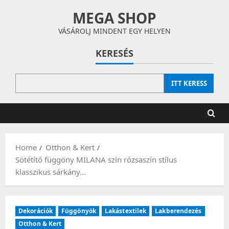
Skip
MEGA SHOP
to
content
VÁSÁROLJ MINDENT EGY HELYEN
KERESÉS
ITT KERESS
Home
Otthon & Kert
Sötétítő függöny MILANA szín rózsaszín stílus
klasszikus sárkány…
Dekorációk
Függönyök
Lakástextilek
Lakberendezés
Otthon & Kert