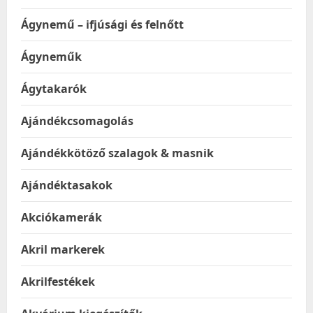
Ágynemű – ifjúsági és felnőtt
Ágyneműk
Ágytakarók
Ajándékcsomagolás
Ajándékkötöző szalagok & masnik
Ajándéktasakok
Akciókamerák
Akril markerek
Akrilfestékek