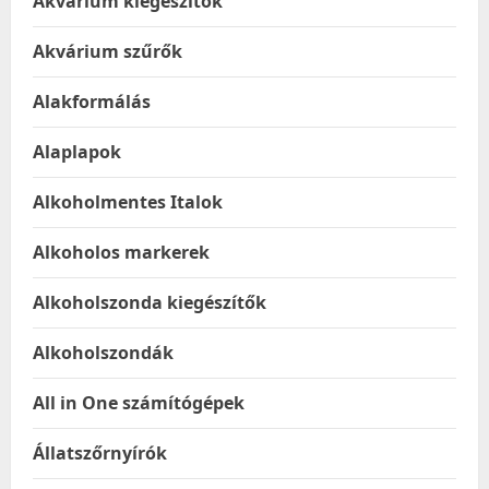
Akvárium kiegészítők
Akvárium szűrők
Alakformálás
Alaplapok
Alkoholmentes Italok
Alkoholos markerek
Alkoholszonda kiegészítők
Alkoholszondák
All in One számítógépek
Állatszőrnyírók