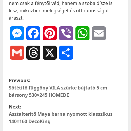
nem csak a fénytől véd, hanem a szoba dísze is
lesz, miközben melegséget és otthonosságot
áraszt.
Messenger
Facebook
Pinterest
Viber
WhatsApp
Email
Gmail
Threads
X
Ossza
meg
P
Previous:
o
Sötétítő függöny VILA szürke bújtató 5 cm
bársony 530×245 HOMEDE
s
Next:
t
Asztalterítő Maya barna nyomott klasszikus
140×160 DecoKing
n