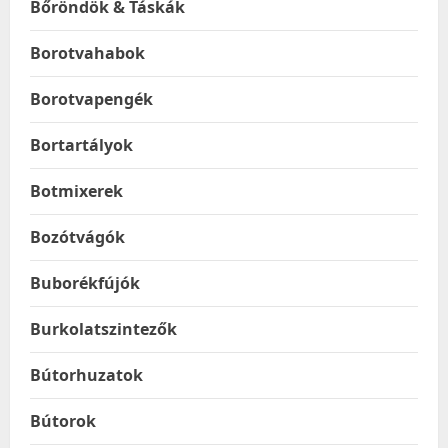
Bőröndök & Táskák
Borotvahabok
Borotvapengék
Bortartályok
Botmixerek
Bozótvágók
Buborékfújók
Burkolatszintezők
Bútorhuzatok
Bútorok