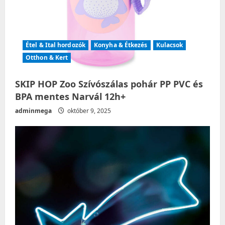
Étel & Ital hordozók
Konyha & Étkezés
Kulacsok
Otthon & Kert
SKIP HOP Zoo Szívószálas pohár PP PVC és
BPA mentes Narvál 12h+
adminmega
október 9, 2025