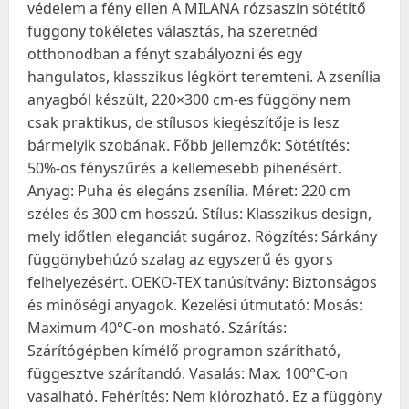
védelem a fény ellen A MILANA rózsaszín sötétítő
függöny tökéletes választás, ha szeretnéd
otthonodban a fényt szabályozni és egy
hangulatos, klasszikus légkört teremteni. A zsenília
anyagból készült, 220×300 cm-es függöny nem
csak praktikus, de stílusos kiegészítője is lesz
bármelyik szobának. Főbb jellemzők: Sötétítés:
50%-os fényszűrés a kellemesebb pihenésért.
Anyag: Puha és elegáns zsenília. Méret: 220 cm
széles és 300 cm hosszú. Stílus: Klasszikus design,
mely időtlen eleganciát sugároz. Rögzítés: Sárkány
függönybehúzó szalag az egyszerű és gyors
felhelyezésért. OEKO-TEX tanúsítvány: Biztonságos
és minőségi anyagok. Kezelési útmutató: Mosás:
Maximum 40°C-on mosható. Szárítás:
Szárítógépben kímélő programon szárítható,
függesztve szárítandó. Vasalás: Max. 100°C-on
vasalható. Fehérítés: Nem klórozható. Ez a függöny