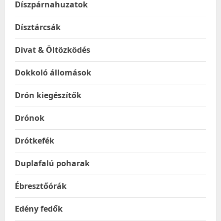
Díszpárnahuzatok
Dísztárcsák
Divat & Öltözködés
Dokkoló állomások
Drón kiegészítők
Drónok
Drótkefék
Duplafalú poharak
Ébresztőórák
Edény fedők