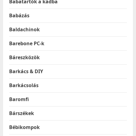
Babatartók a kádba
Babázás
Baldachinok
Barebone PC-k
Báreszközök
Barkács & DIY
Barkácsolás
Baromfi
Bárszékek
Bébikompok