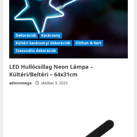
Dekorációk
Karácsony
Kültéri karácsonyi dekorációk
Otthon & Kert
Szezonális dekorációk
LED Hullócsillag Neon Lámpa –
Kültéri/Beltéri – 64x31cm
adminmega
október 9, 2025