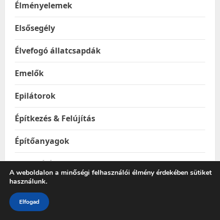
Élményelemek
Elsősegély
Élvefogó állatcsapdák
Emelők
Epilátorok
Építkezés & Felújítás
Építőanyagok
Ereszhálók
A weboldalon a minőségi felhasználói élmény érdekében sütiket
használunk.
Esővízgyűjtő tartályok
Elfogad
Esőztetők és locsolók