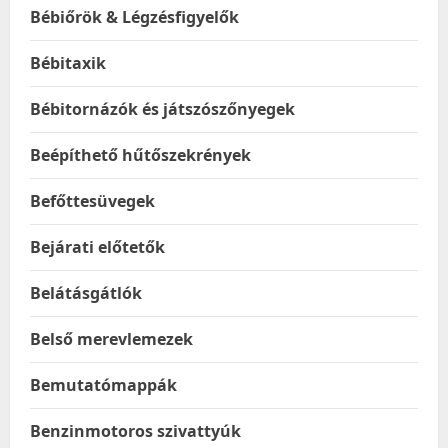
Bébiőrök & Légzésfigyelők
Bébitaxik
Bébitornázók és játszószőnyegek
Beépíthető hűtőszekrények
Befőttesüvegek
Bejárati előtetők
Belátásgátlók
Belső merevlemezek
Bemutatómappák
Benzinmotoros szivattyúk