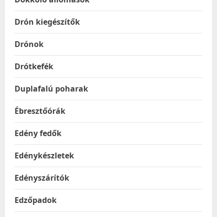
Drón kiegészítők
Drónok
Drótkefék
Duplafalú poharak
Ébresztőórák
Edény fedők
Edénykészletek
Edényszárítók
Edzőpadok