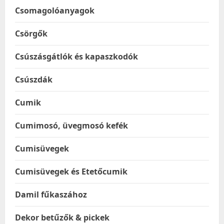
Csomagolóanyagok
Csörgők
Csúszásgátlók és kapaszkodók
Csúszdák
Cumik
Cumimosó, üvegmosó kefék
Cumisüvegek
Cumisüvegek és Etetőcumik
Damil fűkaszához
Dekor betűzők & pickek