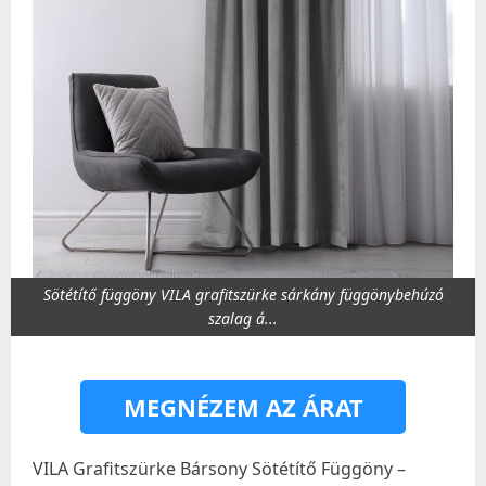
Sötétítő függöny VILA grafitszürke sárkány függönybehúzó
szalag á...
MEGNÉZEM AZ ÁRAT
VILA Grafitszürke Bársony Sötétítő Függöny –