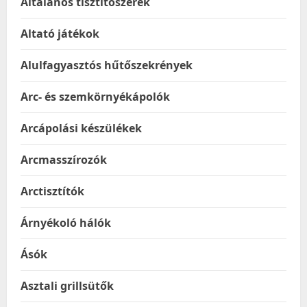
Általános tisztítószerek
Altató játékok
Alulfagyasztós hűtőszekrények
Arc- és szemkörnyékápolók
Arcápolási készülékek
Arcmasszírozók
Arctisztítók
Árnyékoló hálók
Ásók
Asztali grillsütők