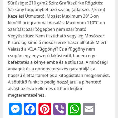
Sűrűsége: 210 g/m2 Szín: Grafitszürke Rögzítés:
Sárkány függönybehúzó szalag (átlátszó, 7,5 cm)
Kezelési Útmutató: Mosás: Maximum 30°C-on
kímélő programmal Vasalás: Maximum 110°C-on
Szárítás: Szárítógépben nem szárítható
Vegytisztítás: Nem tisztítható vegyileg Mosószer:
Kizárólag kímélő mosószerek használhatók Miért
Válaszd a VILA Függönyt? Ez a függöny nem
csupán egy egyszerű lakástextil, hanem egy
befektetés a kényelembe és a stílusba. A minőségi
anyagok és a gondos tervezés garantálják a
hosszú élettartamot és a kifogástalan megjelenést.
A sötétítő funkció pedig hozzájárul a pihentető
alváshoz és a kellemes otthoni légkör
megteremtéséhez.
Messenger
Facebook
Pinterest
Viber
WhatsApp
Email