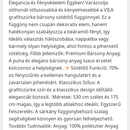
Elegancia és Fényvédelem Egyben! Varázsolja
otthonát stílusosabbá és kényelmesebbé a VILA
grafitszürke bársony sötétítő függönnyel. Ez a
függöny nem csupán dekoratív elem, hanem
hatékonyan szabályozza a beáramló fényt, így
ideális választás hálószobába, nappaliba vagy
bármely olyan helyiségbe, ahol fontos a pihentető
sötétség. Főbb Jellemzők: Prémium Bársony Anyag:
A puha és elegáns bársony anyag luxus érzetet
kölcsönöz a helyiségnek.
Sötétítő Funkció: 70%-
os fényszűrés a kellemes hangulatért és a
zavartalan pihenésért. Klasszikus Stílus: A
grafitszürke szín és a klasszikus design időtálló
eleganciát biztosít.
Méretek: 530 cm széles és 175
cm magas, így a legtöbb ablakhoz ideális. Egyszerű
Felszerelés: A sárkány függönybehúzó szalag
segítségével könnyen és gyorsan felhelyezhető.
További Tudnivalók: Anyag: 100% poliészter Anyag