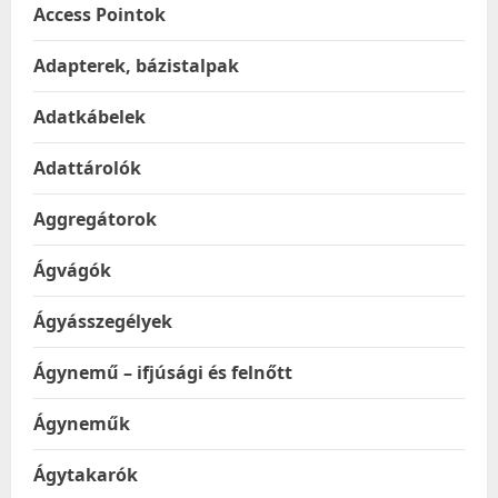
Access Pointok
Adapterek, bázistalpak
Adatkábelek
Adattárolók
Aggregátorok
Ágvágók
Ágyásszegélyek
Ágynemű – ifjúsági és felnőtt
Ágyneműk
Ágytakarók