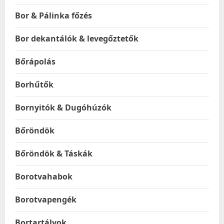
Bor & Pálinka főzés
Bor dekantálók & levegőztetők
Bőrápolás
Borhűtők
Bornyitók & Dugóhúzók
Bőröndök
Bőröndök & Táskák
Borotvahabok
Borotvapengék
Bortartályok