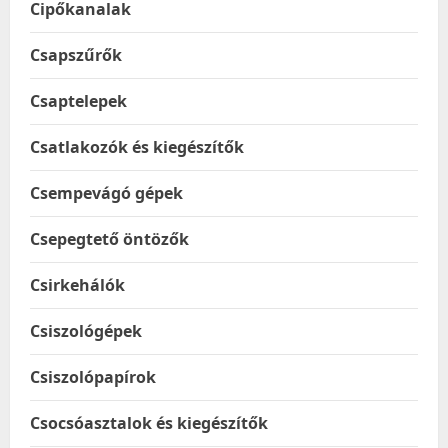
Cipőkanalak
Csapszűrők
Csaptelepek
Csatlakozók és kiegészítők
Csempevágó gépek
Csepegtető öntözők
Csirkehálók
Csiszológépek
Csiszolópapírok
Csocsóasztalok és kiegészítők