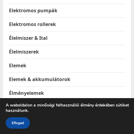
Elektromos pumpák
Elektromos rollerek
Élelmiszer & Ital
Élelmiszerek
Elemek
Elemek & akkumulátorok
Élményelemek
A weboldalon a minőségi felhasználói élmény érdekében sütiket
Elsősegély
használunk.
Élvefogó állatcsapdák
Elfogad