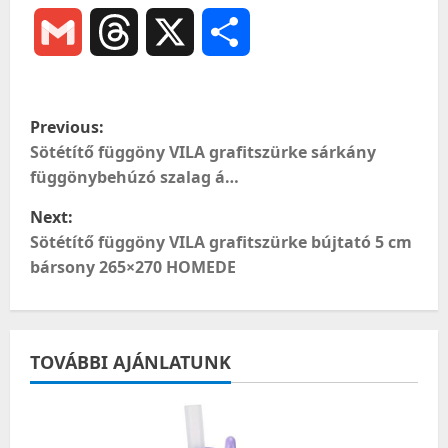
Gmail
Threads
X
Ossza
meg
P
Previous:
o
Sötétítő függöny VILA grafitszürke sárkány
függönybehúzó szalag á…
s
Next:
t
Sötétítő függöny VILA grafitszürke bújtató 5 cm
bársony 265×270 HOMEDE
n
a
TOVÁBBI AJÁNLATUNK
v
i