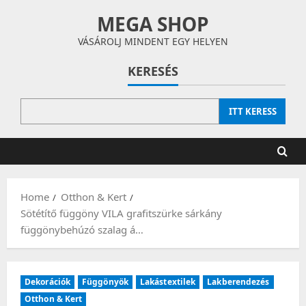
Skip
MEGA SHOP
to
content
VÁSÁROLJ MINDENT EGY HELYEN
KERESÉS
ITT KERESS
Home
Otthon & Kert
Sötétítő függöny VILA grafitszürke sárkány
függönybehúzó szalag á…
Dekorációk
Függönyök
Lakástextilek
Lakberendezés
Otthon & Kert