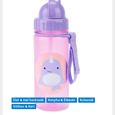
g
a
t
i
o
n
Étel & Ital hordozók
Konyha & Étkezés
Kulacsok
Otthon & Kert