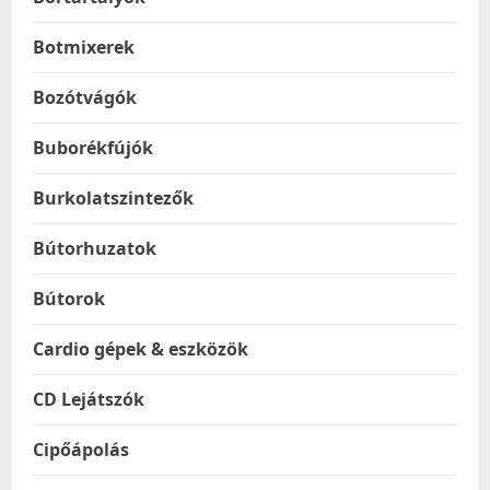
Botmixerek
Bozótvágók
Buborékfújók
Burkolatszintezők
Bútorhuzatok
Bútorok
Cardio gépek & eszközök
CD Lejátszók
Cipőápolás