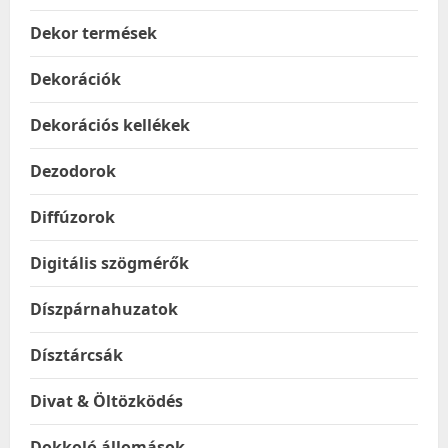
Dekor termések
Dekorációk
Dekorációs kellékek
Dezodorok
Diffúzorok
Digitális szögmérők
Díszpárnahuzatok
Dísztárcsák
Divat & Öltözködés
Dokkoló állomások