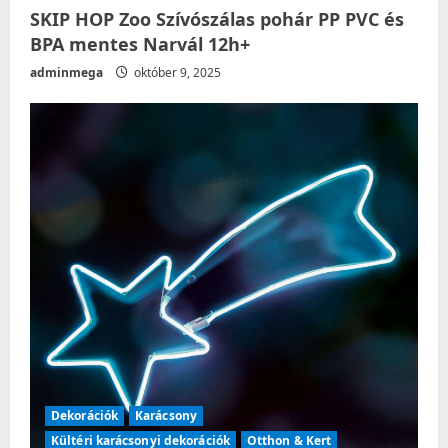
SKIP HOP Zoo Szívószálas pohár PP PVC és
BPA mentes Narvál 12h+
adminmega
október 9, 2025
Dekorációk
Karácsony
Kültéri karácsonyi dekorációk
Otthon & Kert