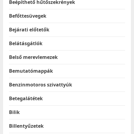
Beépíthető hűtőszekrények
Befőttesüvegek
Bejárati előtetők
Belátásgátlók
Belső merevlemezek
Bemutatómappák
Benzinmotoros szivattyúk
Betegalátétek
Bilik
Billentyűzetek