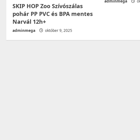
n
adminmega
ok
SKIP HOP Zoo Szívószálas
pohár PP PVC és BPA mentes
Narvál 12h+
adminmega
október 9, 2025