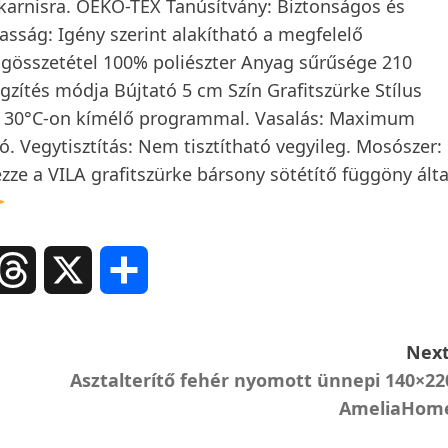
 karnisra. OEKO-TEX Tanúsítvány: Biztonságos és
sság: Igény szerint alakítható a megfelelő
agösszetétel 100% poliészter Anyag sűrűsége 210
ítés módja Bújtató 5 cm Szín Grafitszürke Stílus
m 30°C-on kímélő programmal. Vasalás: Maximum
. Vegytisztítás: Nem tisztítható vegyileg. Mosószer:
ze a VILA grafitszürke bársony sötétítő függöny álta
ail
Threads
X
Ossza
meg
Next
Asztalterítő fehér nyomott ünnepi 140×22
AmeliaHom