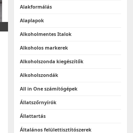
Alakformálás
Alaplapok
Alkoholmentes Italok
Alkoholos markerek
Alkoholszonda kiegészítők
Alkoholszondák
All in One számítógépek
Állatszőrnyírók
Állattartás
s
Általános felülettisztítószerek