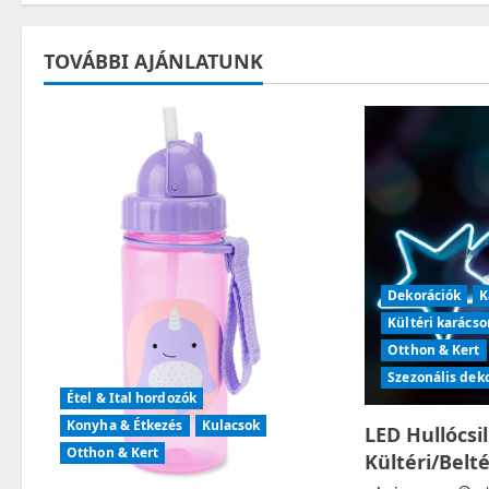
t
TOVÁBBI AJÁNLATUNK
n
a
v
i
g
Dekorációk
K
a
Kültéri karácso
t
Otthon & Kert
Szezonális dek
i
Étel & Ital hordozók
Konyha & Étkezés
Kulacsok
LED Hullócsi
o
Otthon & Kert
Kültéri/Belt