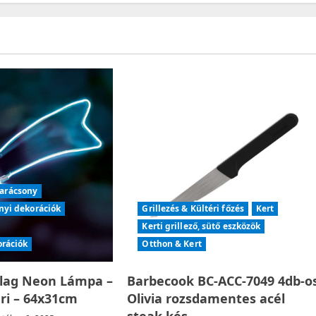
arácsony
nyi dekorációk
Grillezés & Kültéri főzés
Kert
Kerti grillező, sütő eszközök
orációk
Otthon & Kert
llag Neon Lámpa –
Barbecook BC-ACC-7049 4db-o
éri – 64x31cm
Olivia rozsdamentes acél