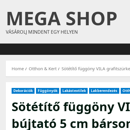
Skip
MEGA SHOP
to
content
VÁSÁROLJ MINDENT EGY HELYEN
Home
Otthon & Kert
Sötétítő függöny VILA grafitszü
Dekorációk
Függönyök
Lakástextilek
Lakberendezés
Otth
Sötétítő függöny VI
bújtató 5 cm bárs