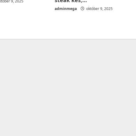
steak kés,…
tóber 9, 2025
adminmega
október 9, 2025