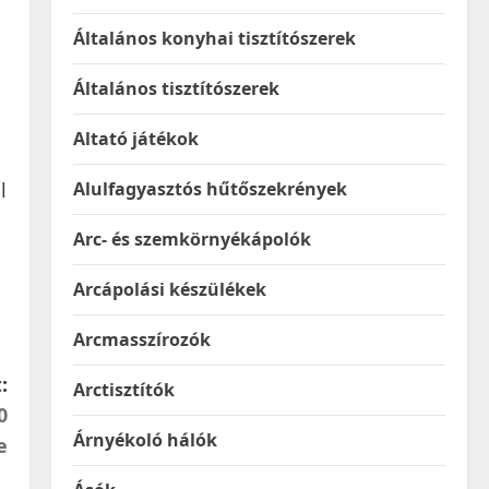
Általános konyhai tisztítószerek
Általános tisztítószerek
Altató játékok
l
Alulfagyasztós hűtőszekrények
Arc- és szemkörnyékápolók
Arcápolási készülékek
Arcmasszírozók
:
Arctisztítók
0
Árnyékoló hálók
e