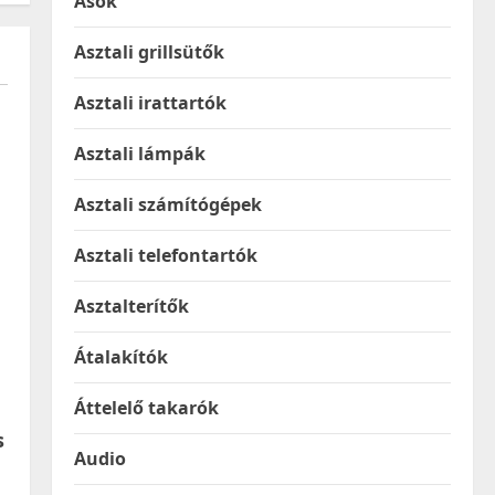
Ásók
Asztali grillsütők
Asztali irattartók
Asztali lámpák
Asztali számítógépek
Asztali telefontartók
Asztalterítők
Átalakítók
Áttelelő takarók
s
Audio