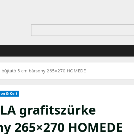
rke bújtató 5 cm bársony 265×270 HOMEDE
on & Kert
LA grafitszürke
ony 265×270 HOMEDE