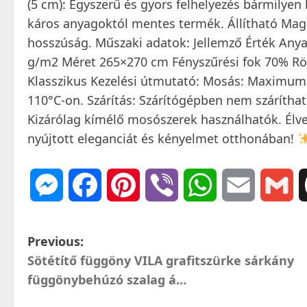
(5 cm): Egyszerű és gyors felhelyezés bármilyen
káros anyagoktól mentes termék. Állítható Maga
hosszúság. Műszaki adatok: Jellemző Érték Any
g/m2 Méret 265×270 cm Fényszűrési fok 70% Rögz
Klasszikus Kezelési útmutató: Mosás: Maximu
110°C-on. Szárítás: Szárítógépben nem szárítható
Kizárólag kímélő mosószerek használhatók. Élvez
nyújtott eleganciát és kényelmet otthonában!
Messenger
Facebook
Pinterest
Viber
WhatsApp
Email
Gm
P
Previous:
Sötétítő függöny VILA grafitszürke sárkány
o
függönybehúzó szalag á…
s