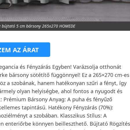
rke bújtató 5 cm bársony 265x270 HOMEDE
EM AZ ÁRAT
legancia és Fényzárás Egyben! Varázsolja otthonát
rke bársony sötétítő függönnyel! Ez a 265×270 cm-es
z a szobának, hanem hatékonyan szűri a fényt, így
ármely olyan helyiségbe, ahol fontos a nyugodt és
k: Prémium Bársony Anyag: A puha és fényűző
kellemes tapintású. Hatékony Fényzárás (70%):
moziélményt a szobában. Klasszikus Stílus: A
en enteriőrbe könnyen beilleszthető. Bújtató Rögzíté