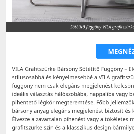
Sötétítő függöny VILA grafitszü
MEGNÉZ
VILA Grafitszürke Bársony Sötétítő Függöny – E
stílusosabbá és kényelmesebbé a VILA grafitszü
függöny nem csak elegáns megjelenést kölcsönö
ideális választás hálószobába, nappaliba vagy b
pihentető légkör megteremtése. Főbb jellemző
bársony anyag elegáns megjelenést biztosít és 
Élvezze a zavartalan pihenést vagy a tökéletes 
grafitszürke szín és a klasszikus design bármily