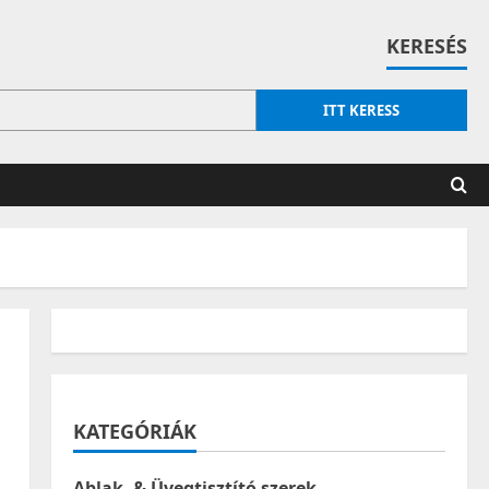
KERESÉS
ITT KERESS
KATEGÓRIÁK
Ablak- & Üvegtisztító szerek