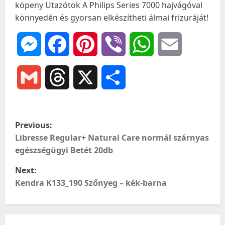
köpeny Utazótok A Philips Series 7000 hajvágóval
könnyedén és gyorsan elkészítheti álmai frizuráját!
Messenger
Facebook
Pinterest
Viber
WhatsApp
Email
Gmail
Threads
X
Ossza
meg
P
Previous:
o
Libresse Regular+ Natural Care normál szárnyas
egészségügyi Betét 20db
s
Next:
t
Kendra K133_190 Szőnyeg – kék-barna
n