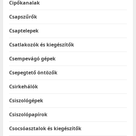
Cipőkanalak
Csapszűrők
Csaptelepek
Csatlakozók és kiegészítők
Csempevágó gépek
Csepegtető öntözők
Csirkehálók
Csiszológépek
Csiszolópapírok
Csocsóasztalok és kiegészítők