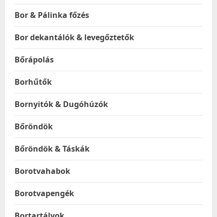
Bor & Pálinka főzés
Bor dekantálók & levegőztetők
Bőrápolás
Borhűtők
Bornyitók & Dugóhúzók
Bőröndök
Bőröndök & Táskák
Borotvahabok
Borotvapengék
Bortartályok