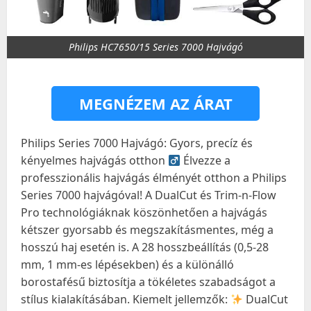
Philips HC7650/15 Series 7000 Hajvágó
MEGNÉZEM AZ ÁRAT
Philips Series 7000 Hajvágó: Gyors, precíz és
kényelmes hajvágás otthon ‍
Élvezze a
professzionális hajvágás élményét otthon a Philips
Series 7000 hajvágóval! A DualCut és Trim-n-Flow
Pro technológiáknak köszönhetően a hajvágás
kétszer gyorsabb és megszakításmentes, még a
hosszú haj esetén is. A 28 hosszbeállítás (0,5-28
mm, 1 mm-es lépésekben) és a különálló
borostafésű biztosítja a tökéletes szabadságot a
stílus kialakításában. Kiemelt jellemzők:
DualCut