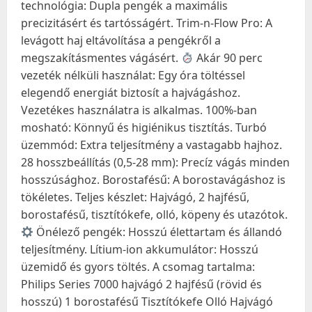
technológia: Dupla pengék a maximális
precizitásért és tartósságért. Trim-n-Flow Pro: A
levágott haj eltávolítása a pengékről a
megszakításmentes vágásért.
Akár 90 perc
vezeték nélküli használat: Egy óra töltéssel
elegendő energiát biztosít a hajvágáshoz.
Vezetékes használatra is alkalmas. 100%-ban
mosható: Könnyű és higiénikus tisztítás. Turbó
üzemmód: Extra teljesítmény a vastagabb hajhoz.
28 hosszbeállítás (0,5-28 mm): Precíz vágás minden
hosszúsághoz. Borostafésű: A borostavágáshoz is
tökéletes. Teljes készlet: Hajvágó, 2 hajfésű,
borostafésű, tisztítókefe, olló, köpeny és utazótok.
Önélező pengék: Hosszú élettartam és állandó
teljesítmény. Lítium-ion akkumulátor: Hosszú
üzemidő és gyors töltés. A csomag tartalma:
Philips Series 7000 hajvágó 2 hajfésű (rövid és
hosszú) 1 borostafésű Tisztítókefe Olló Hajvágó