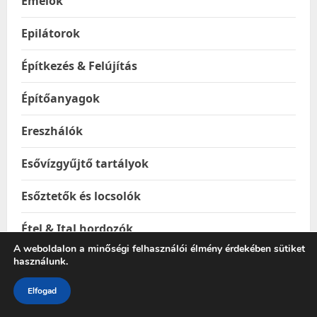
Emelők
Epilátorok
Építkezés & Felújítás
Építőanyagok
Ereszhálók
Esővízgyűjtő tartályok
Esőztetők és locsolók
Étel & Ital hordozók
A weboldalon a minőségi felhasználói élmény érdekében sütiket
Étel melegentartók
használunk.
Elfogad
Étel-és italtárolók