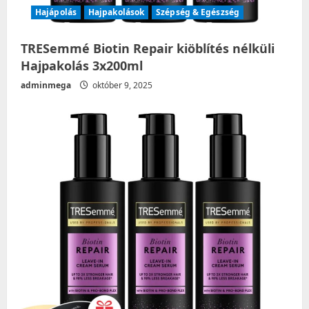
Hajápolás
Hajpakolások
Szépség & Egészség
TRESemmé Biotin Repair kiöblítés nélküli
Hajpakolás 3x200ml
adminmega
október 9, 2025