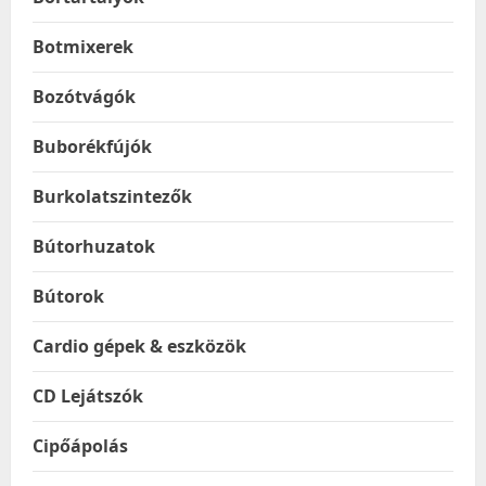
Botmixerek
Bozótvágók
Buborékfújók
Burkolatszintezők
Bútorhuzatok
Bútorok
Cardio gépek & eszközök
CD Lejátszók
Cipőápolás