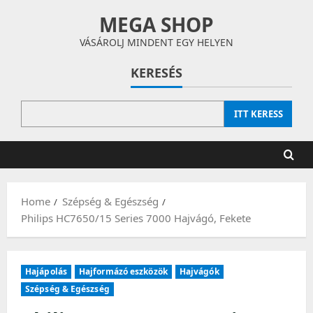
Skip
MEGA SHOP
to
content
VÁSÁROLJ MINDENT EGY HELYEN
KERESÉS
ITT KERESS
Home
Szépség & Egészség
Philips HC7650/15 Series 7000 Hajvágó, Fekete
Hajápolás
Hajformázó eszközök
Hajvágók
Szépség & Egészség