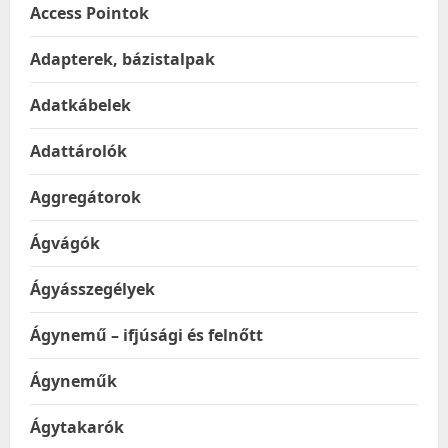
Access Pointok
Adapterek, bázistalpak
Adatkábelek
Adattárolók
Aggregátorok
Ágvágók
Ágyásszegélyek
Ágynemű – ifjúsági és felnőtt
Ágyneműk
Ágytakarók