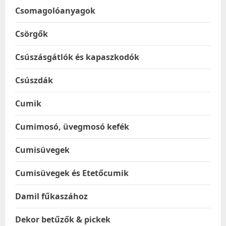
Csomagolóanyagok
Csörgők
Csúszásgátlók és kapaszkodók
Csúszdák
Cumik
Cumimosó, üvegmosó kefék
Cumisüvegek
Cumisüvegek és Etetőcumik
Damil fűkaszához
Dekor betűzők & pickek