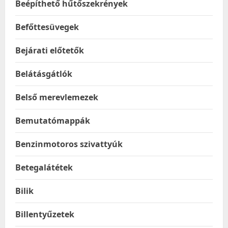
Beépíthető hűtőszekrények
Befőttesüvegek
Bejárati előtetők
Belátásgátlók
Belső merevlemezek
Bemutatómappák
Benzinmotoros szivattyúk
Betegalátétek
Bilik
Billentyűzetek