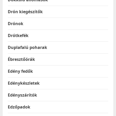
Drón kiegészítők
Drónok
Drótkefék
Duplafalú poharak
Ébresztőórák
Edény fedők
Edénykészletek
Edényszárítók
Edzőpadok