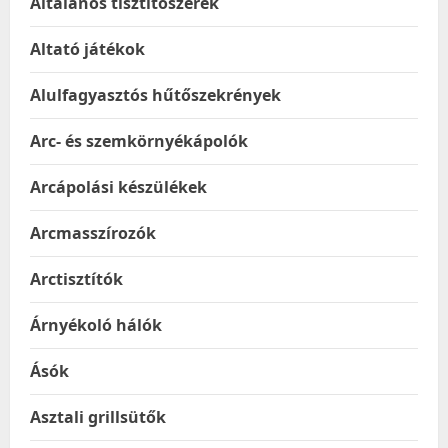
Általános tisztítószerek
Altató játékok
Alulfagyasztós hűtőszekrények
Arc- és szemkörnyékápolók
Arcápolási készülékek
Arcmasszírozók
Arctisztítók
Árnyékoló hálók
Ásók
Asztali grillsütők