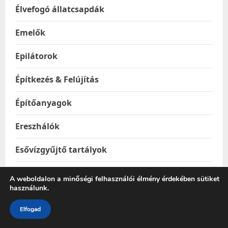
Élvefogó állatcsapdák
Emelők
Epilátorok
Építkezés & Felújítás
Építőanyagok
Ereszhálók
Esővízgyűjtő tartályok
Esőztetők és locsolók
A weboldalon a minőségi felhasználói élmény érdekében sütiket
használunk.
Étel & Ital hordozók
Elfogad
Étel melegentartók