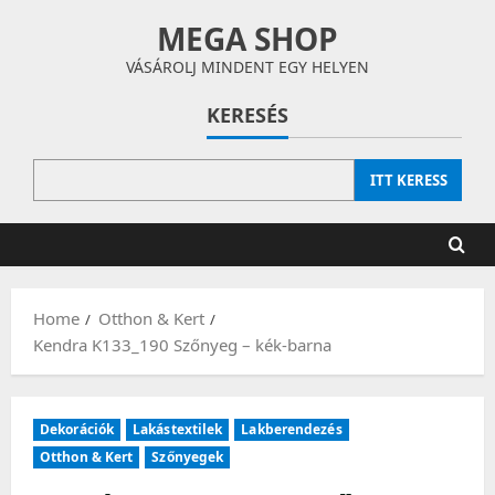
Skip
MEGA SHOP
to
content
VÁSÁROLJ MINDENT EGY HELYEN
KERESÉS
ITT KERESS
Home
Otthon & Kert
Kendra K133_190 Szőnyeg – kék-barna
Dekorációk
Lakástextilek
Lakberendezés
Otthon & Kert
Szőnyegek