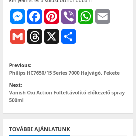
kényelmet és a stílust otthonodban!
Messenger
Facebook
Pinterest
Viber
WhatsApp
Email
Gmail
Threads
X
Ossza
meg
P
Previous:
o
Philips HC7650/15 Series 7000 Hajvágó, Fekete
Next:
s
Vanish Oxi Action Folteltávolító előkezelő spray
t
500ml
n
a
TOVÁBBI AJÁNLATUNK