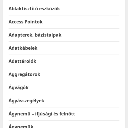
Ablaktisztító eszközök
Access Pointok
Adapterek, bázistalpak
Adatkábelek
Adattárolók
Aggregátorok
Ágvágók
Ágyásszegélyek
Ágynemű – ifjúsági és felnőtt
Ágyneműk