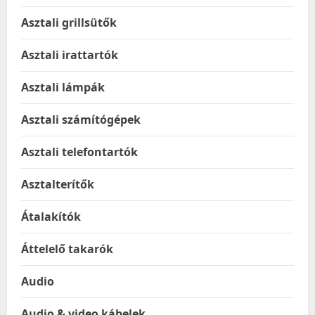
Asztali grillsütők
Asztali irattartók
Asztali lámpák
Asztali számítógépek
Asztali telefontartók
Asztalterítők
Átalakítók
Áttelelő takarók
Audio
Audio & video kábelek