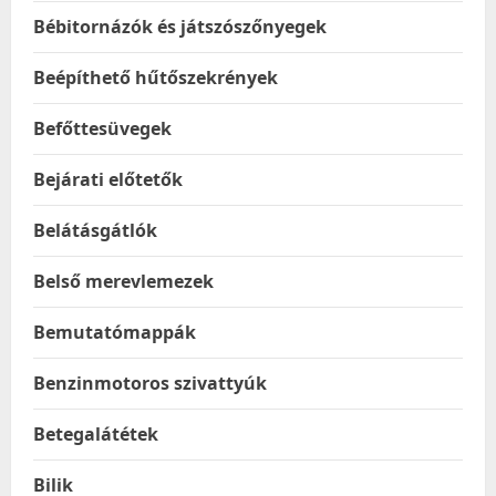
Bébitornázók és játszószőnyegek
Beépíthető hűtőszekrények
Befőttesüvegek
Bejárati előtetők
Belátásgátlók
Belső merevlemezek
Bemutatómappák
Benzinmotoros szivattyúk
Betegalátétek
Bilik