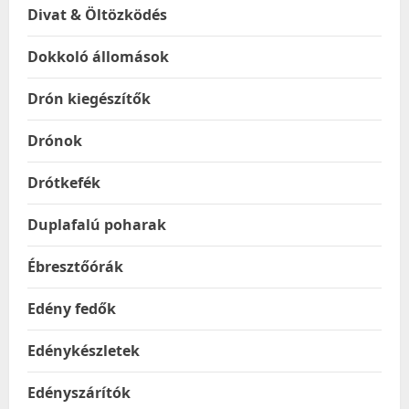
Divat & Öltözködés
Dokkoló állomások
Drón kiegészítők
Drónok
Drótkefék
Duplafalú poharak
Ébresztőórák
Edény fedők
Edénykészletek
Edényszárítók