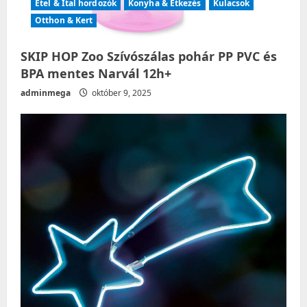
Étel & Ital hordozók
Konyha & Étkezés
Kulacsok
Otthon & Kert
SKIP HOP Zoo Szívószálas pohár PP PVC és
BPA mentes Narvál 12h+
adminmega
október 9, 2025