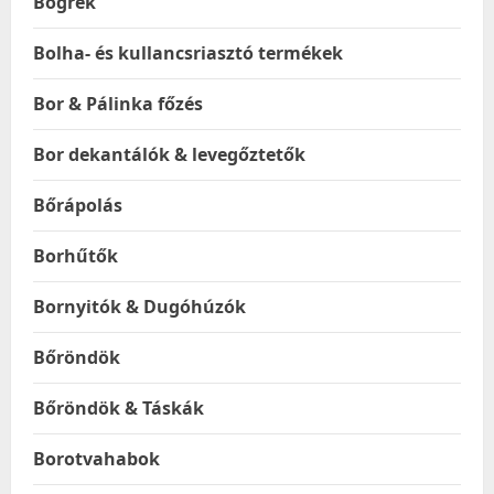
Bögrék
Bolha- és kullancsriasztó termékek
Bor & Pálinka főzés
Bor dekantálók & levegőztetők
Bőrápolás
Borhűtők
Bornyitók & Dugóhúzók
Bőröndök
Bőröndök & Táskák
Borotvahabok