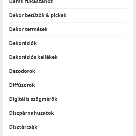
Damil fűkaszához
Dekor betűzők & pickek
Dekor termések
Dekorációk
Dekorációs kellékek
Dezodorok
Diffúzorok
Digitális szögmérők
Díszpárnahuzatok
Dísztárcsák