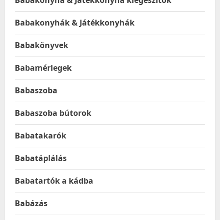
Babakonyha & Játékkonyha kiegészítők
Babakonyhák & Játékkonyhák
Babakönyvek
Babamérlegek
Babaszoba
Babaszoba bútorok
Babatakarók
Babatáplálás
Babatartók a kádba
Babázás