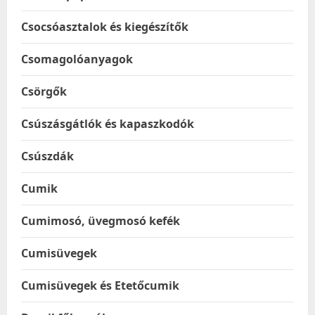
Csocsóasztalok és kiegészítők
Csomagolóanyagok
Csörgők
Csúszásgátlók és kapaszkodók
Csúszdák
Cumik
Cumimosó, üvegmosó kefék
Cumisüvegek
Cumisüvegek és Etetőcumik