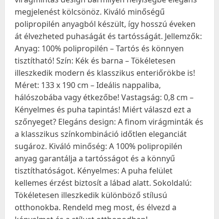
megjelenést kölcsönöz. Kiváló minőségű
polipropilén anyagból készült, így hosszú éveken
át élvezheted puhaságát és tartósságát. Jellemzők:
Anyag: 100% polipropilén – Tartós és könnyen
tisztítható! Szín: Kék és barna – Tökéletesen
illeszkedik modern és klasszikus enteriőrökbe is!
Méret: 133 x 190 cm – Ideális nappaliba,
hálószobába vagy étkezőbe! Vastagság: 0,8 cm –
Kényelmes és puha tapintás! Miért válaszd ezt a
szőnyeget? Elegáns design: A finom virágminták és
a klasszikus színkombináció időtlen eleganciát
sugároz. Kiváló minőség: A 100% polipropilén
anyag garantálja a tartósságot és a könnyű
tisztíthatóságot. Kényelmes: A puha felület
kellemes érzést biztosít a lábad alatt. Sokoldalú:
Tökéletesen illeszkedik különböző stílusú
otthonokba. Rendeld meg most, és élvezd a