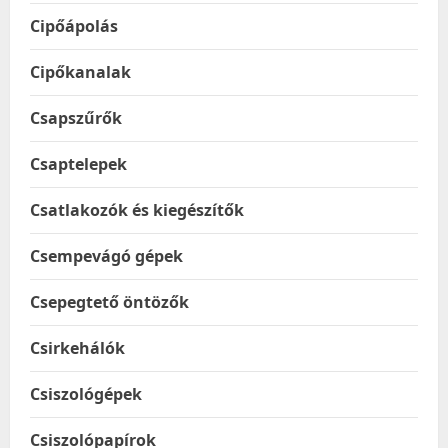
Cipőápolás
Cipőkanalak
Csapszűrők
Csaptelepek
Csatlakozók és kiegészítők
Csempevágó gépek
Csepegtető öntözők
Csirkehálók
Csiszológépek
Csiszolópapírok