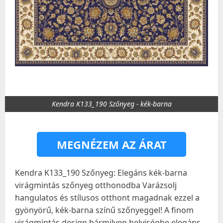
Kendra K133_190 Szőnyeg - kék-barna
MEGNÉZEM AZ ÁRAT
Kendra K133_190 Szőnyeg: Elegáns kék-barna
virágmintás szőnyeg otthonodba Varázsolj
hangulatos és stílusos otthont magadnak ezzel a
gyönyörű, kék-barna színű szőnyeggel! A finom
virágmintás design bármilyen helyiségbe elegáns