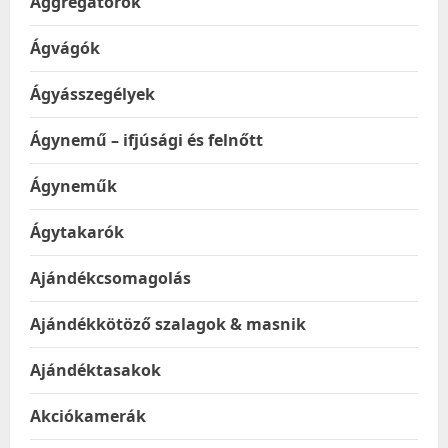
Aggregátorok
Ágvágók
Ágyásszegélyek
Ágynemű – ifjúsági és felnőtt
Ágyneműk
Ágytakarók
Ajándékcsomagolás
Ajándékkötöző szalagok & masnik
Ajándéktasakok
Akciókamerák