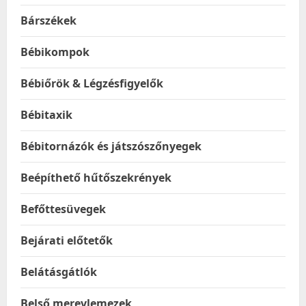
Bárszékek
Bébikompok
Bébiőrök & Légzésfigyelők
Bébitaxik
Bébitornázók és játszószőnyegek
Beépíthető hűtőszekrények
Befőttesüvegek
Bejárati előtetők
Belátásgátlók
Belső merevlemezek