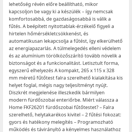
lehetőség révén előre beállítható, mikor
kapcsoljon be vagy ki a készülék – így nemcsak
komfortosabbá, de gazdaságosabbá is válik a
fűtés. A beépített nyitottablak-érzékelő figyeli a
hirtelen hőmérsékletcsökkenést, és
automatikusan lekapcsolja a fűtést, így elkerülhető
az energiapazarlás. A túlmelegedés elleni védelem
és az alumínium törölközőszárító tovább növelik a
biztonságot és a funkcionalitást. Letisztult forma,
egyszerű elhelyezés A kompakt, 265 x 115 x 328
mm méretű fűtőtest falra szerelhető kialakítása kis
helyet foglal, mégis nagy teljesítményt nyújt.
Diszkrét megjelenése illeszkedik bármilyen
modern fürdőszobai enteriőrbe. Miért válassza a
Home FKF26201 fürdőszobai fűtőtestet? – Falra
szerelhető, helytakarékos kivitel – 2 fűtési fokozat:
gyors és hatékony melegítés – Programozható
működés és távirányító a kényelmes használathoz