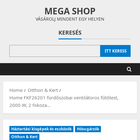
Skip
MEGA SHOP
to
content
VÁSÁROLJ MINDENT EGY HELYEN
KERESÉS
ITT KERESS
Home
Otthon & Kert
Home FKF26201 fürdőszobai ventilátoros fűtőtest,
2000 W, 2 fokoza…
Háztartási kisgépek és eszközök
Hősugárzók
Otthon & Kert