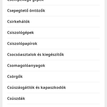
Csepegtető öntözők
Csirkehálók
Csiszológépek
Csiszolópapírok
Csocsóasztalok és kiegészítők
Csomagolóanyagok
Csörgők
Csúszásgátlók és kapaszkodók
Csúszdák