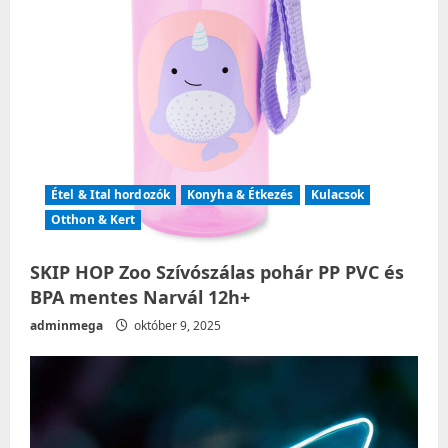
o
n
Étel & Ital hordozók
Konyha & Étkezés
Kulacsok
Otthon & Kert
SKIP HOP Zoo Szívószálas pohár PP PVC és
BPA mentes Narvál 12h+
adminmega
október 9, 2025