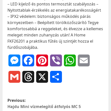
– LED kijelző és pontos termosztát szabályozás –
Nyitottablak-érzékelés az energiatakarékosságért
– IPX2 védelem: biztonságos működés párás
környezetben – Beépített törölközőszárító Tegye
komfortosabbá a reggeleket, és élvezze a kellemes
meleget minden zuhanyzás után! A Home
FKF26201 a praktikus fűtés új szintjét hozza el
fürdőszobájába.
Messenger
Facebook
Pinterest
Viber
WhatsApp
Email
Gmail
Threads
X
Ossza
meg
P
Previous:
o
Hajdu Mini vízmelegítő átfolyós MC 5