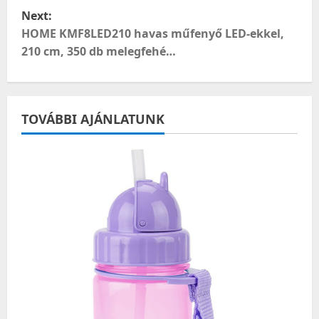
Next:
s
HOME KMF8LED210 havas műfenyő LED-ekkel,
t
210 cm, 350 db melegfehé…
n
a
TOVÁBBI AJÁNLATUNK
v
i
g
a
t
i