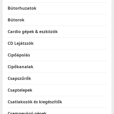
Bútorhuzatok
Bútorok
Cardio gépek & eszközök
CD Lejátszók
Cipőápolás
Cipőkanalak
Csapszűrők
Csaptelepek
Csatlakozók és kiegészítők
Csempevágó gépek