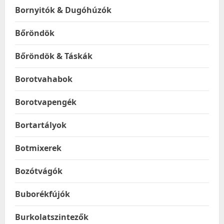
Bornyitók & Dugóhúzók
Bőröndök
Bőröndök & Táskák
Borotvahabok
Borotvapengék
Bortartályok
Botmixerek
Bozótvágók
Buborékfújók
Burkolatszintezők