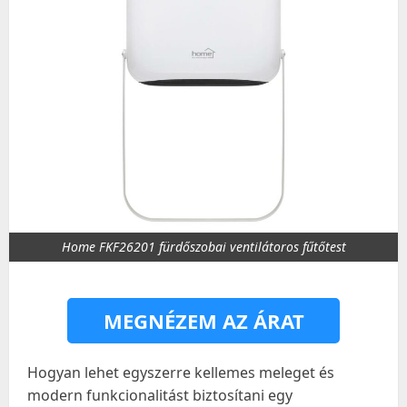
Home FKF26201 fürdőszobai ventilátoros fűtőtest
MEGNÉZEM AZ ÁRAT
Hogyan lehet egyszerre kellemes meleget és
modern funkcionalitást biztosítani egy