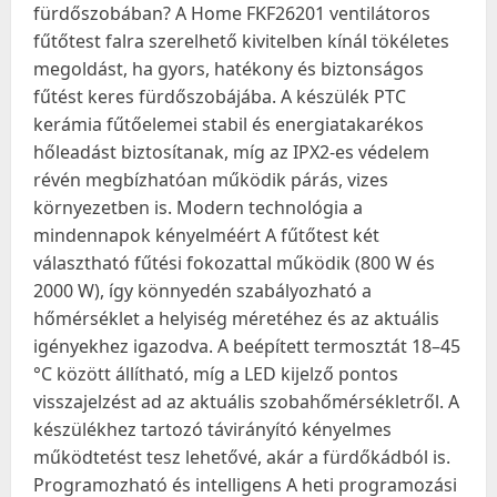
fürdőszobában? A Home FKF26201 ventilátoros
fűtőtest falra szerelhető kivitelben kínál tökéletes
megoldást, ha gyors, hatékony és biztonságos
fűtést keres fürdőszobájába. A készülék PTC
kerámia fűtőelemei stabil és energiatakarékos
hőleadást biztosítanak, míg az IPX2-es védelem
révén megbízhatóan működik párás, vizes
környezetben is. Modern technológia a
mindennapok kényelméért A fűtőtest két
választható fűtési fokozattal működik (800 W és
2000 W), így könnyedén szabályozható a
hőmérséklet a helyiség méretéhez és az aktuális
igényekhez igazodva. A beépített termosztát 18–45
°C között állítható, míg a LED kijelző pontos
visszajelzést ad az aktuális szobahőmérsékletről. A
készülékhez tartozó távirányító kényelmes
működtetést tesz lehetővé, akár a fürdőkádból is.
Programozható és intelligens A heti programozási