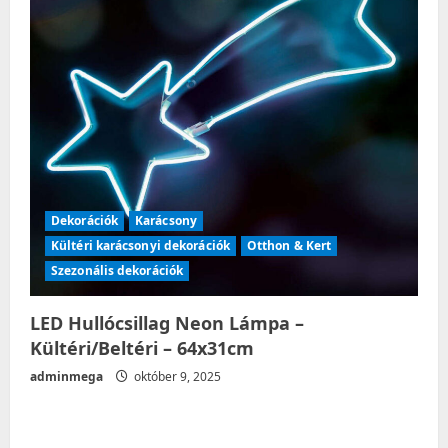
Dekorációk
Karácsony
Kültéri karácsonyi dekorációk
Otthon & Kert
Szezonális dekorációk
LED Hullócsillag Neon Lámpa –
Kültéri/Beltéri – 64x31cm
adminmega
október 9, 2025