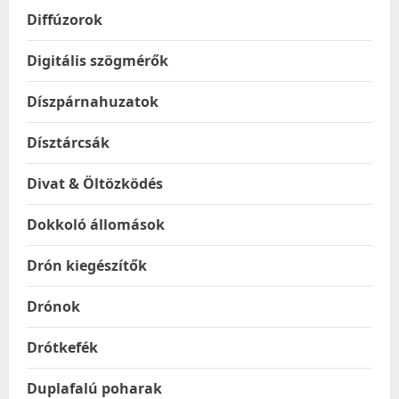
Diffúzorok
Digitális szögmérők
Díszpárnahuzatok
Dísztárcsák
Divat & Öltözködés
Dokkoló állomások
Drón kiegészítők
Drónok
Drótkefék
Duplafalú poharak