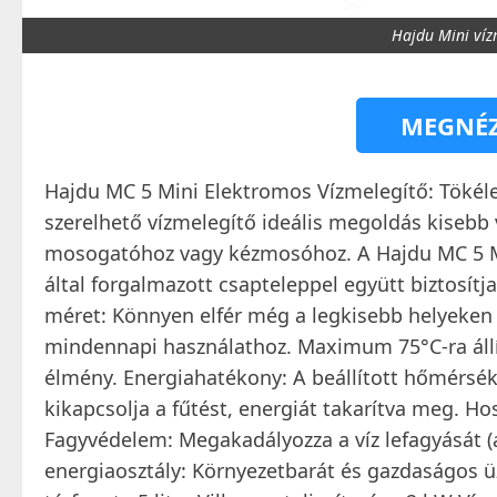
Hajdu Mini víz
MEGNÉZ
Hajdu MC 5 Mini Elektromos Vízmelegítő: Tökéle
szerelhető vízmelegítő ideális megoldás kisebb 
mosogatóhoz vagy kézmosóhoz. A Hajdu MC 5 Min
által forgalmazott csapteleppel együtt biztosí
méret: Könnyen elfér még a legkisebb helyeken is
mindennapi használathoz. Maximum 75°C-ra áll
élmény. Energiahatékony: A beállított hőmérsék
kikapcsolja a fűtést, energiát takarítva meg. Hos
Fagyvédelem: Megakadályozza a víz lefagyását (a
energiaosztály: Környezetbarát és gazdaságos ü