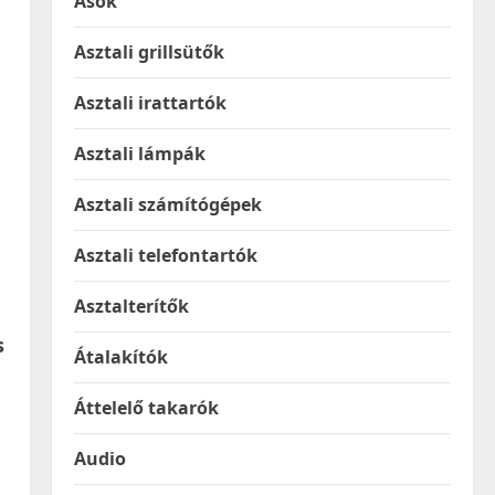
Ásók
Asztali grillsütők
Asztali irattartók
Asztali lámpák
Asztali számítógépek
Asztali telefontartók
Asztalterítők
s
Átalakítók
Áttelelő takarók
Audio