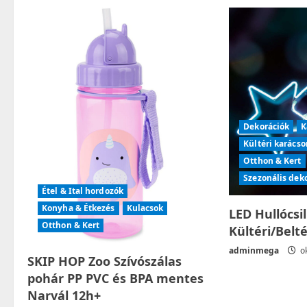
a
v
i
g
Dekorációk
K
a
Kültéri karácso
t
Otthon & Kert
Szezonális dek
i
Étel & Ital hordozók
Konyha & Étkezés
Kulacsok
LED Hullócsi
o
Otthon & Kert
Kültéri/Belt
n
adminmega
ok
SKIP HOP Zoo Szívószálas
pohár PP PVC és BPA mentes
Narvál 12h+