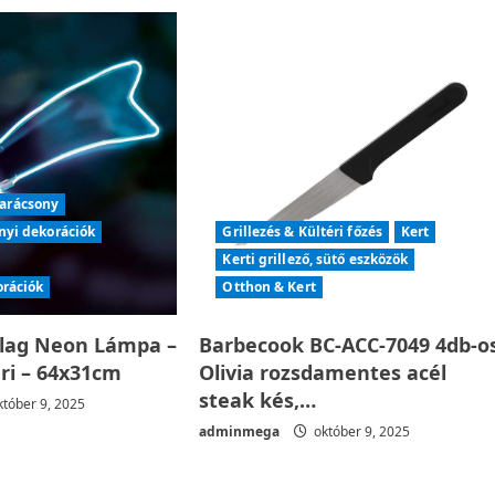
arácsony
nyi dekorációk
Grillezés & Kültéri főzés
Kert
Kerti grillező, sütő eszközök
orációk
Otthon & Kert
llag Neon Lámpa –
Barbecook BC-ACC-7049 4db-o
éri – 64x31cm
Olivia rozsdamentes acél
steak kés,…
tóber 9, 2025
adminmega
október 9, 2025