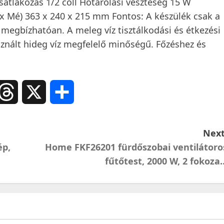
csatlakozás 1/2 coll Hőtárolási veszteség 15 W
x Mé) 363 x 240 x 215 mm Fontos: A készülék csak a
megbízhatóan. A meleg víz tisztálkodási és étkezési
znált hideg víz megfelelő minőségű. Főzéshez és
ail
Threads
X
Ossza
meg
Next
ép,
Home FKF26201 fürdőszobai ventilátoro
fűtőtest, 2000 W, 2 fokoza