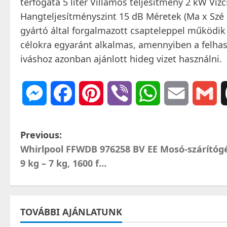
térfogata 5 liter Villamos teljesítmény 2 kW Víz
Hangteljesítményszint 15 dB Méretek (Ma x Szé 
gyártó által forgalmazott csapteleppel működik 
célokra egyaránt alkalmas, amennyiben a felhas
iváshoz azonban ajánlott hideg vizet használni.
Messenger
Facebook
Pinterest
Viber
WhatsApp
Email
Gm
P
Previous:
Whirlpool FFWDB 976258 BV EE Mosó-szárítóg
o
9 kg – 7 kg, 1600 f…
s
t
TOVÁBBI AJÁNLATUNK
n