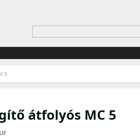
MC 5
gítő átfolyós MC 5
HUF