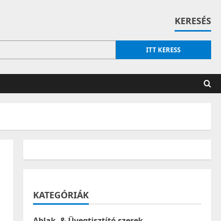
KERESÉS
ITT KERESS
KATEGÓRIÁK
Ablak- & Üvegtisztító szerek