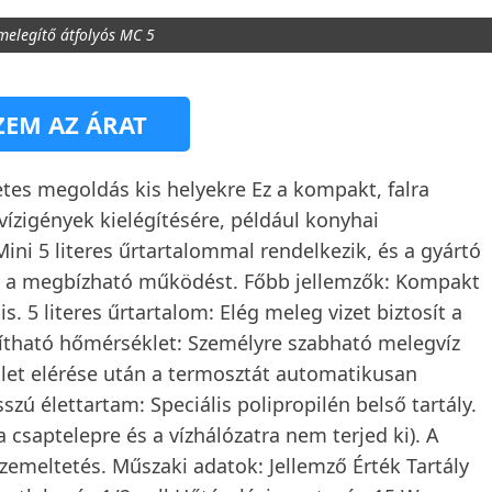
melegítő átfolyós MC 5
EM AZ ÁRAT
tes megoldás kis helyekre Ez a kompakt, falra
vízigények kielégítésére, például konyhai
i 5 literes űrtartalommal rendelkezik, és a gyártó
tja a megbízható működést. Főbb jellemzők: Kompakt
. 5 literes űrtartalom: Elég meleg vizet biztosít a
ítható hőmérséklet: Személyre szabható melegvíz
let elérése után a termosztát automatikusan
szú élettartam: Speciális polipropilén belső tartály.
 csaptelepre és a vízhálózatra nem terjed ki). A
zemeltetés. Műszaki adatok: Jellemző Érték Tartály