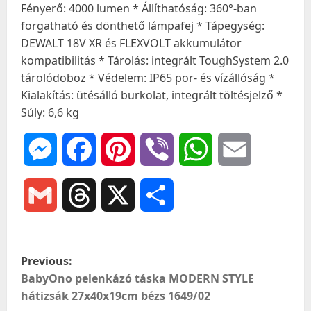
Fényerő: 4000 lumen * Állíthatóság: 360°-ban
forgatható és dönthető lámpafej * Tápegység:
DEWALT 18V XR és FLEXVOLT akkumulátor
kompatibilitás * Tárolás: integrált ToughSystem 2.0
tárolódoboz * Védelem: IP65 por- és vízállóság *
Kialakítás: ütésálló burkolat, integrált töltésjelző *
Súly: 6,6 kg
Messenger
Facebook
Pinterest
Viber
WhatsApp
Email
Gmail
Threads
X
Ossza
meg
P
Previous:
o
BabyOno pelenkázó táska MODERN STYLE
hátizsák 27x40x19cm bézs 1649/02