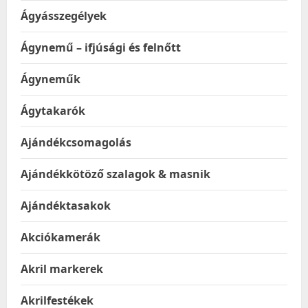
Ágyásszegélyek
Ágynemű – ifjúsági és felnőtt
Ágyneműk
Ágytakarók
Ajándékcsomagolás
Ajándékkötöző szalagok & masnik
Ajándéktasakok
Akciókamerák
Akril markerek
Akrilfestékek