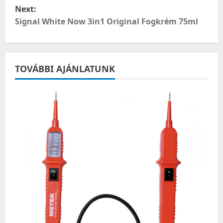
s
Next:
t
Signal White Now 3in1 Original Fogkrém 75ml
n
a
TOVÁBBI AJÁNLATUNK
v
i
g
a
t
i
o