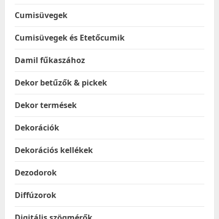
Cumisüvegek
Cumisüvegek és Etetőcumik
Damil fűkaszához
Dekor betűzők & pickek
Dekor termések
Dekorációk
Dekorációs kellékek
Dezodorok
Diffúzorok
Digitális szögmérők