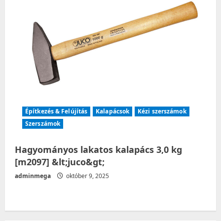
Építkezés & Felújítás
Kalapácsok
Kézi szerszámok
Szerszámok
Hagyományos lakatos kalapács 3,0 kg
[m2097] &lt;juco&gt;
adminmega
október 9, 2025