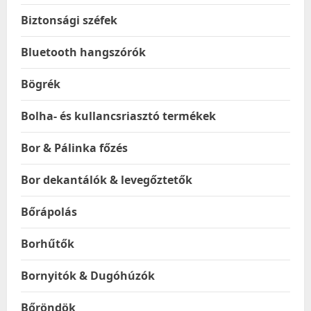
Biztonsági széfek
Bluetooth hangszórók
Bögrék
Bolha- és kullancsriasztó termékek
Bor & Pálinka főzés
Bor dekantálók & levegőztetők
Bőrápolás
Borhűtők
Bornyitók & Dugóhúzók
Bőröndök