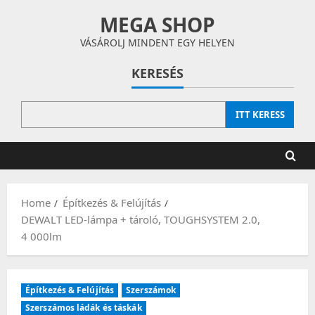
Skip
MEGA SHOP
to
content
VÁSÁROLJ MINDENT EGY HELYEN
KERESÉS
ITT KERESS
Home
Építkezés & Felújítás
DEWALT LED-lámpa + tároló, TOUGHSYSTEM 2.0,
4 000lm
Építkezés & Felújítás
Szerszámok
Szerszámos ládák és táskák