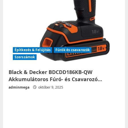
Építkezés & Felújítás
Fúrók és csavarozók
Szerszámok
Black & Decker BDCDD186KB-QW
Akkumulátoros Fúró- és Csavarozó…
adminmega
október 9, 2025