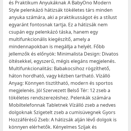
és Praktikum Anyukáknak A BabyOno Modern
Style pelenkázó hátizsák tökéletes társ minden
anyuka számára, aki a praktikusságot és a stílust
egyaránt fontosnak tartja. Ez a hátizsák nem
csupán egy pelenkázó táska, hanem egy
multifunkcionális kiegészítő, amely a
mindennapokban is megállja a helyét. Főbb
jellemzők és előnyök: Minimalista Design: Divatos
öltésekkel, egyszerű, mégis elegáns megjelenés.
Multifunkcionalitás: Babakocsihoz rögzíthető,
háton hordható, vagy kézben tartható. Vízálló
Anyag: Könnyen tisztítható, modern és sportos
megjelenés. Jól Szervezett Belső Tér: 12 zseb a
tökéletes rendszerezéshez. Pelenkák számára
Mobiltelefonnak Tabletnek Vízálló zseb a nedves
dolgoknak Szigetelt zseb a cumisüvegnek Gyors
Hozzáférésű Zseb: A hátizsák alján lévő dolgok is
könnyen elérhetők. Kényelmes Szíjak és