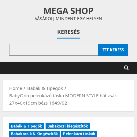
Skip
MEGA SHOP
to
content
VÁSÁROLJ MINDENT EGY HELYEN
KERESÉS
ITT KERESS
Home
Babák & Tipegők
BabyOno pelenkázó táska MODERN STYLE hátizsák
27x40x19cm bézs 1649/02
Babák & Tipegők
Babakocsi kiegészítők
Babakocsik & Kiegészítők
Pelenkázó táskák