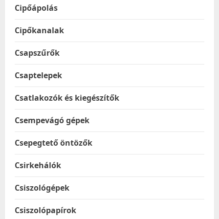
Cipőápolás
Cipőkanalak
Csapszűrők
Csaptelepek
Csatlakozók és kiegészítők
Csempevágó gépek
Csepegtető öntözők
Csirkehálók
Csiszológépek
Csiszolópapírok