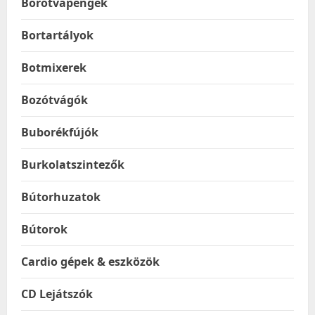
Borotvapengék
Bortartályok
Botmixerek
Bozótvágók
Buborékfújók
Burkolatszintezők
Bútorhuzatok
Bútorok
Cardio gépek & eszközök
CD Lejátszók