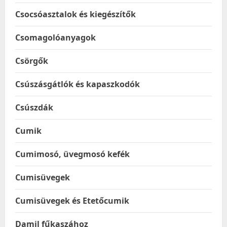
Csocsóasztalok és kiegészítők
Csomagolóanyagok
Csörgők
Csúszásgátlók és kapaszkodók
Csúszdák
Cumik
Cumimosó, üvegmosó kefék
Cumisüvegek
Cumisüvegek és Etetőcumik
Damil fűkaszához