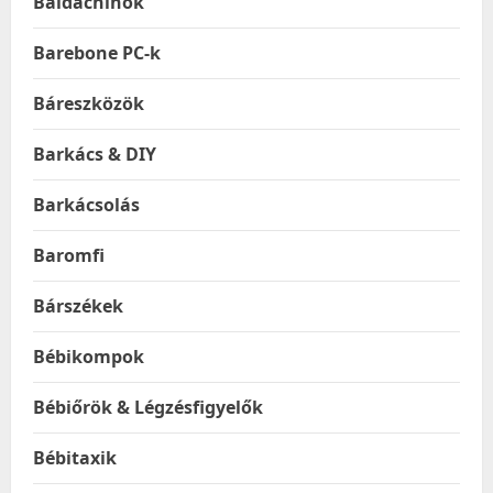
Baldachinok
Barebone PC-k
Báreszközök
Barkács & DIY
Barkácsolás
Baromfi
Bárszékek
Bébikompok
Bébiőrök & Légzésfigyelők
Bébitaxik