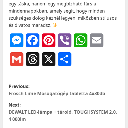
egy táska, hanem egy megbízható társ a
mindennapokban, amely segít, hogy minden
szükséges dolog kéznél legyen, miközben stílusos
és divatos maradsz.
Messenger
Facebook
Pinterest
Viber
WhatsApp
Email
Gmail
Threads
X
Ossza
meg
P
Previous:
o
Frosch Lime Mosogatógép tabletta 4x30db
Next:
s
DEWALT LED-lámpa + tároló, TOUGHSYSTEM 2.0,
t
4 000lm