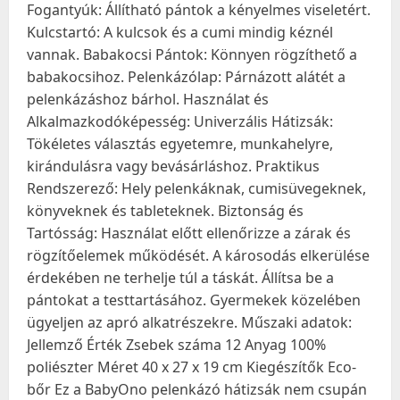
Fogantyúk: Állítható pántok a kényelmes viseletért.
Kulcstartó: A kulcsok és a cumi mindig kéznél
vannak. Babakocsi Pántok: Könnyen rögzíthető a
babakocsihoz. Pelenkázólap: Párnázott alátét a
pelenkázáshoz bárhol. Használat és
Alkalmazkodóképesség: Univerzális Hátizsák:
Tökéletes választás egyetemre, munkahelyre,
kirándulásra vagy bevásárláshoz. Praktikus
Rendszerező: Hely pelenkáknak, cumisüvegeknek,
könyveknek és tableteknek. Biztonság és
Tartósság: Használat előtt ellenőrizze a zárak és
rögzítőelemek működését. A károsodás elkerülése
érdekében ne terhelje túl a táskát. Állítsa be a
pántokat a testtartásához. Gyermekek közelében
ügyeljen az apró alkatrészekre. Műszaki adatok:
Jellemző Érték Zsebek száma 12 Anyag 100%
poliészter Méret 40 x 27 x 19 cm Kiegészítők Eco-
bőr Ez a BabyOno pelenkázó hátizsák nem csupán