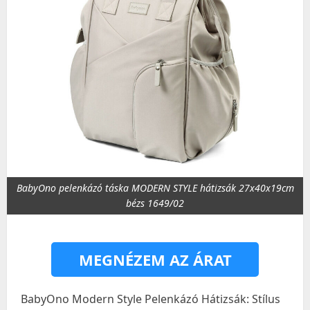
BabyOno pelenkázó táska MODERN STYLE hátizsák 27x40x19cm
bézs 1649/02
MEGNÉZEM AZ ÁRAT
BabyOno Modern Style Pelenkázó Hátizsák: Stílus