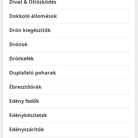
Divat & Öltözködés
Dokkoló állomások
Drón kiegészítők
Drónok
Drótkefék
Duplafalú poharak
Ébresztőórák
Edény fedők
Edénykészletek
Edényszárítók