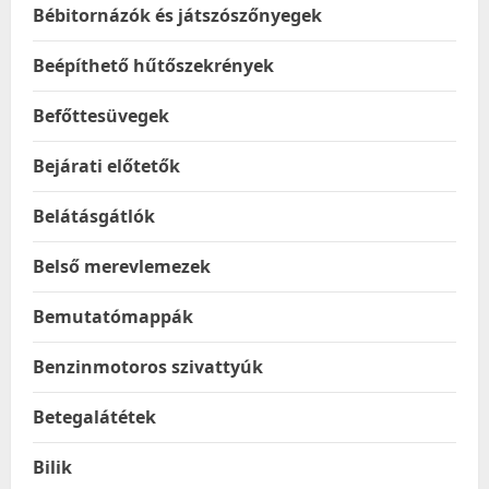
Bébitornázók és játszószőnyegek
Beépíthető hűtőszekrények
Befőttesüvegek
Bejárati előtetők
Belátásgátlók
Belső merevlemezek
Bemutatómappák
Benzinmotoros szivattyúk
Betegalátétek
Bilik