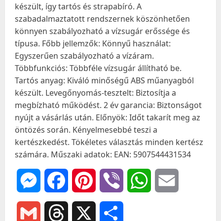
készült, így tartós és strapabíró. A
szabadalmaztatott rendszernek köszönhetően
könnyen szabályozható a vízsugár erőssége és
típusa. Főbb jellemzők: Könnyű használat:
Egyszerűen szabályozható a vízáram.
Többfunkciós: Többféle vízsugár állítható be.
Tartós anyag: Kiváló minőségű ABS műanyagból
készült. Levegőnyomás-tesztelt: Biztosítja a
megbízható működést. 2 év garancia: Biztonságot
nyújt a vásárlás után. Előnyök: Időt takarít meg az
öntözés során. Kényelmesebbé teszi a
kertészkedést. Tökéletes választás minden kertész
számára. Műszaki adatok: EAN: 5907544431534
Messenger
Facebook
Pinterest
Viber
WhatsApp
Email
Gmail
Threads
X
Ossza