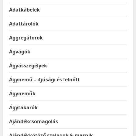
Adatkábelek
Adattárolók
Aggregátorok
Ágvágók
Ágyásszegélyek
Ágynemű – ifjúsági és felnőtt
Ágyneműk
Ágytakarók
Ajándékcsomagolás
Ajándékkötöző szalagok & masnik