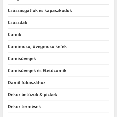
Csúszásgátlók és kapaszkodók
Csúszdák
Cumik
Cumimosó, üvegmosó kefék
Cumisüvegek
Cumisüvegek és Etetőcumik
Damil fűkaszához
Dekor betűzők & pickek
Dekor termések