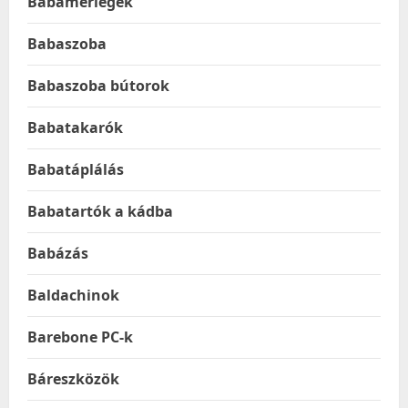
Babamérlegek
Babaszoba
Babaszoba bútorok
Babatakarók
Babatáplálás
Babatartók a kádba
Babázás
Baldachinok
Barebone PC-k
Báreszközök