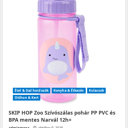
a
t
i
o
n
Étel & Ital hordozók
Konyha & Étkezés
Kulacsok
Otthon & Kert
SKIP HOP Zoo Szívószálas pohár PP PVC és
BPA mentes Narvál 12h+
adminmega
október 9, 2025