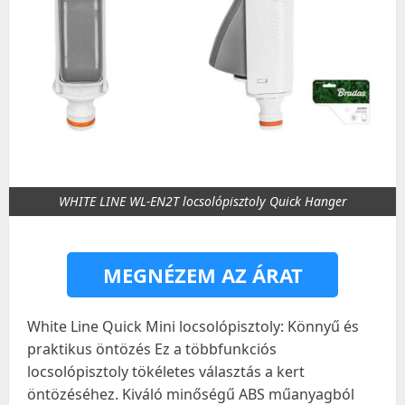
WHITE LINE WL-EN2T locsolópisztoly Quick Hanger
MEGNÉZEM AZ ÁRAT
White Line Quick Mini locsolópisztoly: Könnyű és
praktikus öntözés Ez a többfunkciós
locsolópisztoly tökéletes választás a kert
öntözéséhez. Kiváló minőségű ABS műanyagból