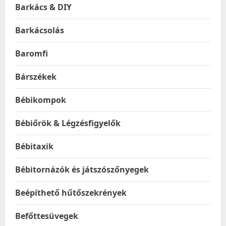
Barkács & DIY
Barkácsolás
Baromfi
Bárszékek
Bébikompok
Bébiőrök & Légzésfigyelők
Bébitaxik
Bébitornázók és játszószőnyegek
Beépíthető hűtőszekrények
Befőttesüvegek