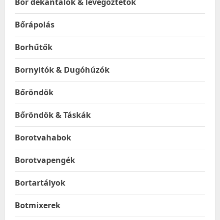
Bor dekantálók & levegőztetők
Bőrápolás
Borhűtők
Bornyitók & Dugóhúzók
Bőröndök
Bőröndök & Táskák
Borotvahabok
Borotvapengék
Bortartályok
Botmixerek