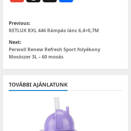
meg
P
Previous:
o
RETLUX RXL 446 Rámpás lánc 6,4×0,7M
Next:
s
Perwoll Renew Refresh Sport folyékony
t
Mosószer 3L – 60 mosás
n
a
TOVÁBBI AJÁNLATUNK
v
i
g