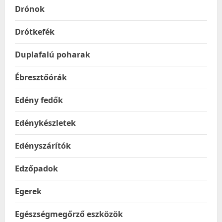
Drónok
Drótkefék
Duplafalú poharak
Ébresztőórák
Edény fedők
Edénykészletek
Edényszárítók
Edzőpadok
Egerek
Egészségmegőrző eszközök