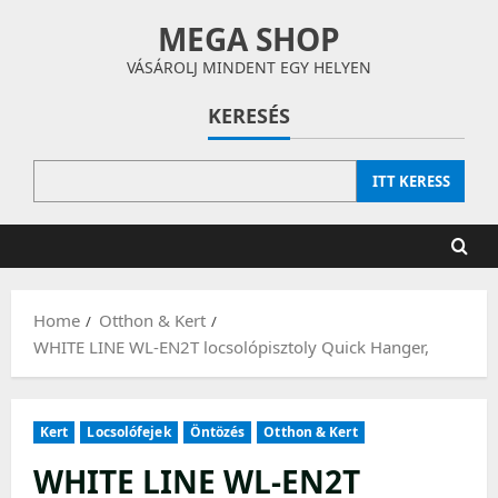
Skip
MEGA SHOP
to
content
VÁSÁROLJ MINDENT EGY HELYEN
KERESÉS
ITT KERESS
Home
Otthon & Kert
WHITE LINE WL-EN2T locsolópisztoly Quick Hanger,
Kert
Locsolófejek
Öntözés
Otthon & Kert
WHITE LINE WL-EN2T