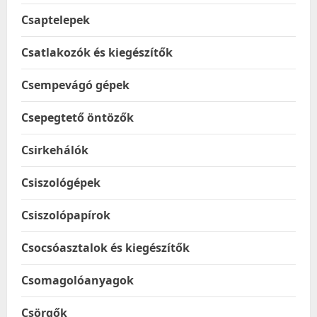
Csaptelepek
Csatlakozók és kiegészítők
Csempevágó gépek
Csepegtető öntözők
Csirkehálók
Csiszológépek
Csiszolópapírok
Csocsóasztalok és kiegészítők
Csomagolóanyagok
Csörgők