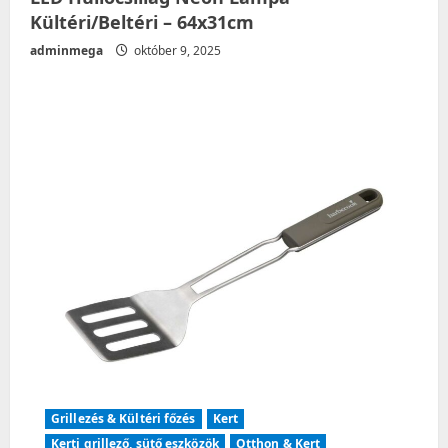
Kültéri/Beltéri – 64x31cm
adminmega
október 9, 2025
Grillezés & Kültéri főzés
Kert
Kerti grillező, sütő eszközök
Otthon & Kert