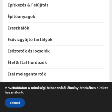
Építkezés & Felújítás
Építőanyagok
Ereszhálók
Esővízgyűjtő tartályok
Esőztetők és locsolók
Étel & Ital hordozók
Étel melegentartók
Étel-és italtárolók
A weboldalon a minőségi felhasználói élmény érdekében sütiket
használunk.
Ételhordók
Elfogad
Ételtakaró búrák