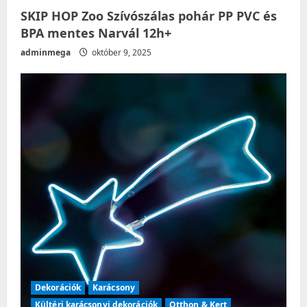
SKIP HOP Zoo Szívószálas pohár PP PVC és
BPA mentes Narvál 12h+
adminmega
október 9, 2025
Dekorációk
Karácsony
Kültéri karácsonyi dekorációk
Otthon & Kert