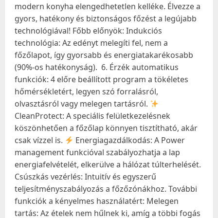
modern konyha elengedhetetlen kelléke. Élvezze a
gyors, hatékony és biztonságos főzést a legújabb
technológiával! Főbb előnyök: Indukciós
technológia: Az edényt melegíti fel, nem a
főzőlapot, így gyorsabb és energiatakarékosabb
(90%-os hatékonyság).
6. Érzék automatikus
funkciók: 4 előre beállított program a tökéletes
hőmérsékletért, legyen szó forralásról,
olvasztásról vagy melegen tartásról.
CleanProtect: A speciális felületkezelésnek
köszönhetően a főzőlap könnyen tisztítható, akár
csak vízzel is.
Energiagazdálkodás: A Power
management funkcióval szabályozhatja a lap
energiafelvételét, elkerülve a hálózat túlterhelését.
Csúszkás vezérlés: Intuitív és egyszerű
teljesítményszabályozás a főzőzónákhoz. További
funkciók a kényelmes használatért: Melegen
tartás: Az ételek nem hűlnek ki, amíg a többi fogás