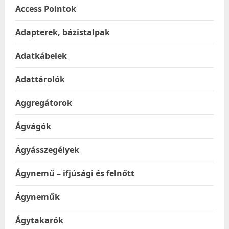
Access Pointok
Adapterek, bázistalpak
Adatkábelek
Adattárolók
Aggregátorok
Ágvágók
Ágyásszegélyek
Ágynemű – ifjúsági és felnőtt
Ágyneműk
Ágytakarók