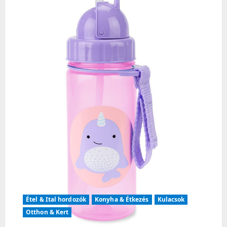
g
a
t
i
o
n
Étel & Ital hordozók
Konyha & Étkezés
Kulacsok
Otthon & Kert