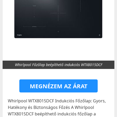
Whirlpool Főzőlap beépíthető indukciós WTX8015DCF
MEGNÉZEM AZ ÁRAT
Whirlpool WTX8015DCF Indukciós Főzőlap: Gyors,
Hatékony és Biztonságos Főzés A Whirlpool
WTX8015DCF beépíthető indukciós főzőlap a