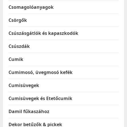
Csomagolóanyagok
Csörgők
Csúszásgátlók és kapaszkodók
Csúszdák
Cumik
Cumimosó, üvegmosó kefék
Cumisüvegek
Cumisüvegek és Etetőcumik
Damil fűkaszához
Dekor betűzők & pickek