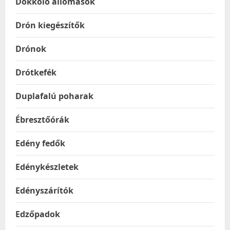
Dokkoló állomások
Drón kiegészítők
Drónok
Drótkefék
Duplafalú poharak
Ébresztőórák
Edény fedők
Edénykészletek
Edényszárítók
Edzőpadok