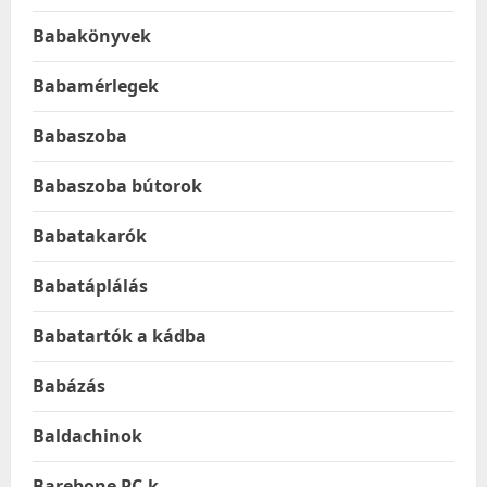
Babakönyvek
Babamérlegek
Babaszoba
Babaszoba bútorok
Babatakarók
Babatáplálás
Babatartók a kádba
Babázás
Baldachinok
Barebone PC-k