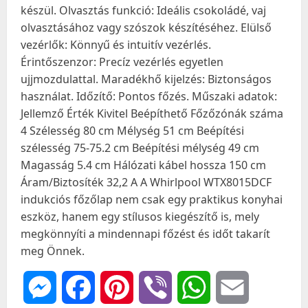
készül. Olvasztás funkció: Ideális csokoládé, vaj
olvasztásához vagy szószok készítéséhez. Elülső
vezérlők: Könnyű és intuitív vezérlés.
Érintőszenzor: Precíz vezérlés egyetlen
ujjmozdulattal. Maradékhő kijelzés: Biztonságos
használat. Időzítő: Pontos főzés. Műszaki adatok:
Jellemző Érték Kivitel Beépíthető Főzőzónák száma
4 Szélesség 80 cm Mélység 51 cm Beépítési
szélesség 75-75.2 cm Beépítési mélység 49 cm
Magasság 5.4 cm Hálózati kábel hossza 150 cm
Áram/Biztosíték 32,2 A A Whirlpool WTX8015DCF
indukciós főzőlap nem csak egy praktikus konyhai
eszköz, hanem egy stílusos kiegészítő is, mely
megkönnyíti a mindennapi főzést és időt takarít
meg Önnek.
Messenger
Facebook
Pinterest
Viber
WhatsApp
Email