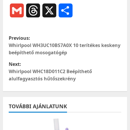
Gmail
Threads
X
Ossza
meg
P
Previous:
o
Whirlpool WH3UC10BS7A0X 10 terítékes keskeny
beépíthető mosogatógép
s
Next:
t
Whirlpool WHC18D011C2 Beépíthető
alulfagyasztós hűtőszekrény
n
a
TOVÁBBI AJÁNLATUNK
v
i