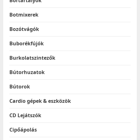
Bortartályok
Botmixerek
Bozótvágók
Buborékfújók
Burkolatszintezők
Bútorhuzatok
Bútorok
Cardio gépek & eszközök
CD Lejátszók
Cipőápolás