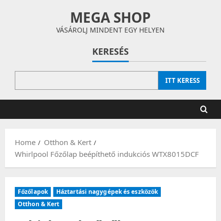
Skip
MEGA SHOP
to
content
VÁSÁROLJ MINDENT EGY HELYEN
KERESÉS
ITT KERESS
Home
Otthon & Kert
Whirlpool Főzőlap beépíthető indukciós WTX8015DCF
Főzőlapok
Háztartási nagygépek és eszközök
Otthon & Kert