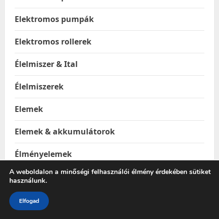
Elektromos pumpák
Elektromos rollerek
Élelmiszer & Ital
Élelmiszerek
Elemek
Elemek & akkumulátorok
Élményelemek
A weboldalon a minőségi felhasználói élmény érdekében sütiket
Elsősegély
használunk.
Élvefogó állatcsapdák
Elfogad