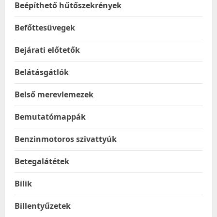
Beépíthető hűtőszekrények
Befőttesüvegek
Bejárati előtetők
Belátásgátlók
Belső merevlemezek
Bemutatómappák
Benzinmotoros szivattyúk
Betegalátétek
Bilik
Billentyűzetek