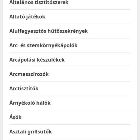
Általános tisztítószerek
Altató játékok
Alulfagyasztós hűtőszekrények
Arc- és szemkörnyékápolók
Arcápolási készülékek
Arcmasszírozók
Arctisztítók
Árnyékoló hálók
Ásók
Asztali grillsütők