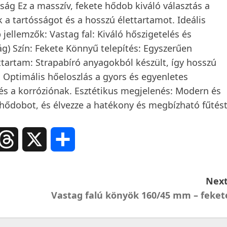
ág Ez a masszív, fekete hődob kiváló választás a
 a tartósságot és a hosszú élettartamot. Ideális
ellemzők: Vastag fal: Kiváló hőszigetelés és
) Szín: Fekete Könnyű telepítés: Egyszerűen
tartam: Strapabíró anyagokból készült, így hosszú
 Optimális hőeloszlás a gyors és egyenletes
k és a korróziónak. Esztétikus megjelenés: Modern és
ű hődobot, és élvezze a hatékony és megbízható fűtést
ail
Threads
X
Ossza
meg
Next
Vastag falú könyök 160/45 mm – feket