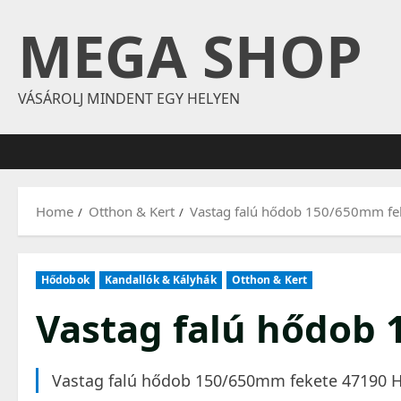
Skip
MEGA SHOP
to
content
VÁSÁROLJ MINDENT EGY HELYEN
Home
Otthon & Kert
Vastag falú hődob 150/650mm fe
Hődobok
Kandallók & Kályhák
Otthon & Kert
Vastag falú hődob
Vastag falú hődob 150/650mm fekete 47190 