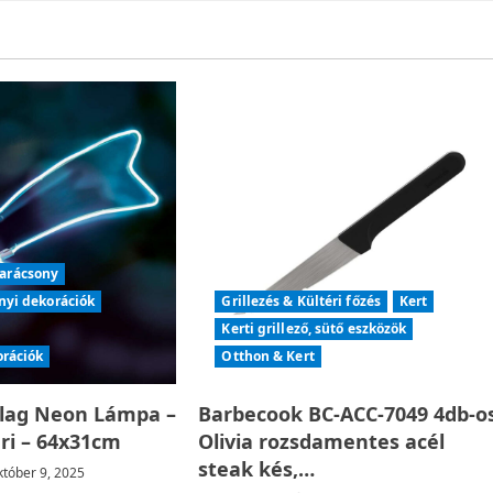
arácsony
nyi dekorációk
Grillezés & Kültéri főzés
Kert
Kerti grillező, sütő eszközök
orációk
Otthon & Kert
llag Neon Lámpa –
Barbecook BC-ACC-7049 4db-o
éri – 64x31cm
Olivia rozsdamentes acél
steak kés,…
tóber 9, 2025