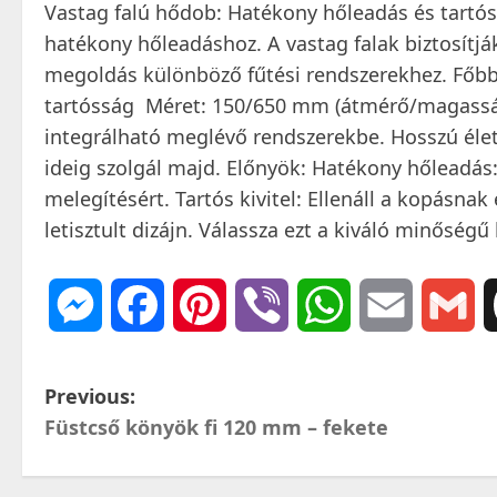
Vastag falú hődob: Hatékony hőleadás és tartóss
hatékony hőleadáshoz. A vastag falak biztosítják
megoldás különböző fűtési rendszerekhez. Főbb j
tartósság ️ Méret: 150/650 mm (átmérő/magasság
integrálható meglévő rendszerekbe. Hosszú élet
ideig szolgál majd. Előnyök: Hatékony hőleadás:
melegítésért. Tartós kivitel: Ellenáll a kopásna
letisztult dizájn. Válassza ezt a kiváló minőség
Messenger
Facebook
Pinterest
Viber
WhatsApp
Email
Gm
P
Previous:
Füstcső könyök fi 120 mm – fekete
o
s