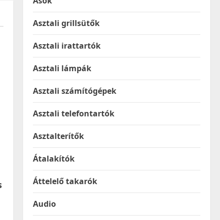
Ásók
Asztali grillsütők
Asztali irattartók
Asztali lámpák
Asztali számítógépek
Asztali telefontartók
Asztalterítők
Átalakítók
Áttelelő takarók
s
Audio