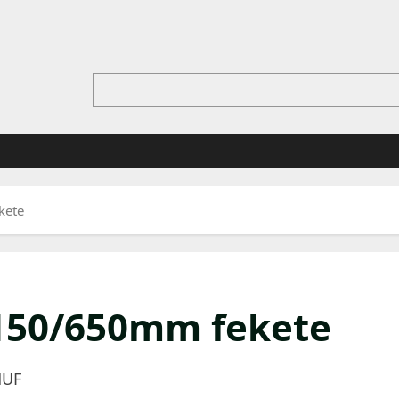
kete
 150/650mm fekete
HUF