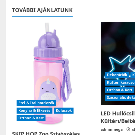
t
TOVÁBBI AJÁNLATUNK
n
a
v
i
g
Dekorációk
K
Kültéri karácso
a
Otthon & Kert
t
Szezonális dek
Étel & Ital hordozók
i
Konyha & Étkezés
Kulacsok
LED Hullócsi
Otthon & Kert
Kültéri/Belt
o
adminmega
ok
SKIP HOP Zoo Szívószálas