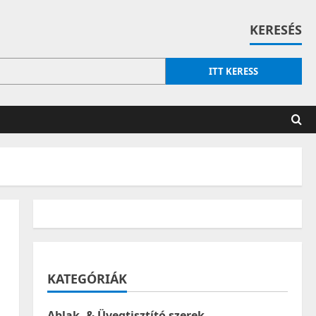
KERESÉS
ITT KERESS
KATEGÓRIÁK
Ablak- & Üvegtisztító szerek