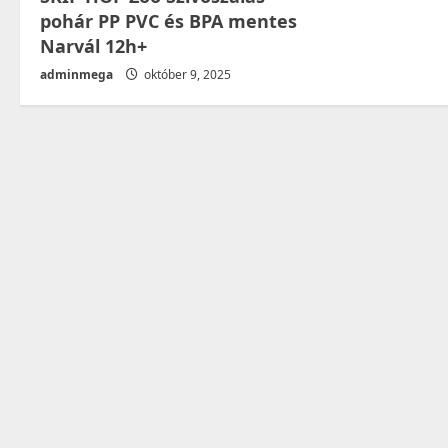
n
pohár PP PVC és BPA mentes
Narvál 12h+
adminmega
október 9, 2025