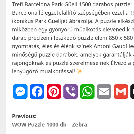
Trefl Barcelona Park Güell 1500 darabos puzzle
Barcelona lélegzetelállító szépségében ezzel a 1
ikonikus Park Güelljét ábrázolja. A puzzle elkés
miközben egy gyönyörű műalkotás elevenedik m
darab precízen illeszkedő puzzle elem 850 x 
nyomtatás, éles és élénk színek Antoni Gaudí le
minőségű puzzle darabok, amelyek garantálják 
rajongóknak és puzzle szerelmeseinek Élvezd a p
lenyűgöző műalkotással!
Messenger
Facebook
Pinterest
Viber
WhatsApp
Email
Gm
P
Previous:
WOW Puzzle 1000 db – Zebra
o