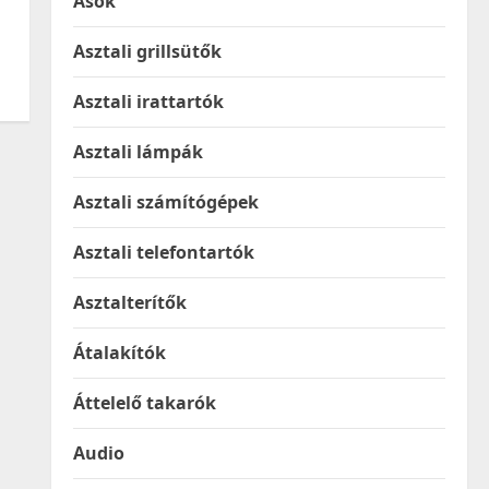
Ásók
Asztali grillsütők
Asztali irattartók
Asztali lámpák
Asztali számítógépek
Asztali telefontartók
Asztalterítők
Átalakítók
Áttelelő takarók
Audio