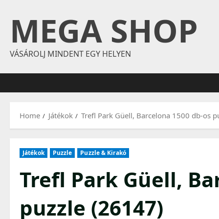
Skip
MEGA SHOP
to
content
VÁSÁROLJ MINDENT EGY HELYEN
Home
Játékok
Trefl Park Güell, Barcelona 1500 db-os p
Játékok
Puzzle
Puzzle & Kirakó
Trefl Park Güell, B
puzzle (26147)