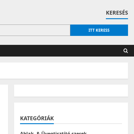
KERESÉS
ITT KERESS
KATEGÓRIÁK
Ablak- & Üvegtisztító szerek