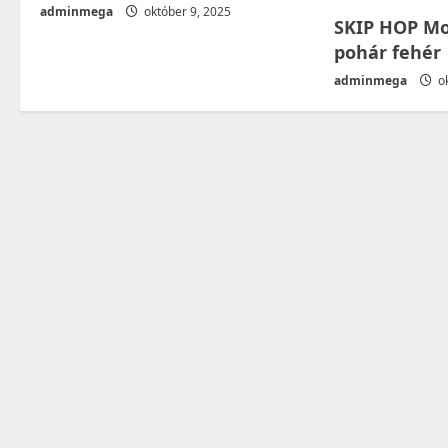
o
adminmega
október 9, 2025
SKIP HOP Mo
n
pohár fehér
adminmega
ok