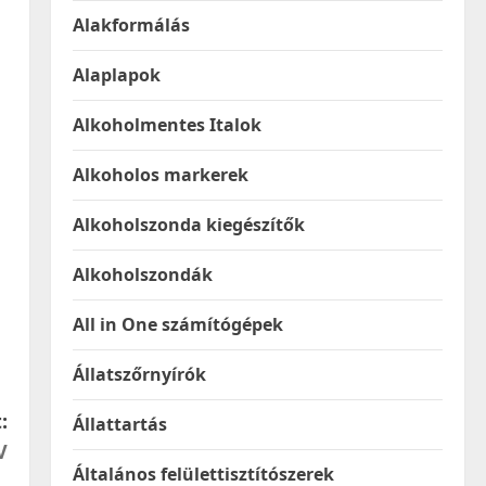
Alakformálás
Alaplapok
Alkoholmentes Italok
Alkoholos markerek
Alkoholszonda kiegészítők
Alkoholszondák
All in One számítógépek
Állatszőrnyírók
:
Állattartás
V
Általános felülettisztítószerek