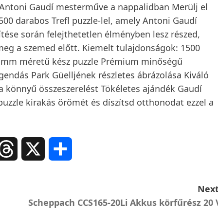
: Antoni Gaudí mesterműve a nappalidban Merülj el
500 darabos Trefl puzzle-lel, amely Antoni Gaudí
zítése során felejthetetlen élményben lesz részed,
eg a szemed előtt. Kiemelt tulajdonságok: 1500
580 mm méretű kész puzzle Prémium minőségű
gendás Park Güelljének részletes ábrázolása Kiváló
a könnyű összeszerelést Tökéletes ajándék Gaudí
uzzle kirakás örömét és díszítsd otthonodat ezzel a
ail
Threads
X
Ossza
meg
Next
Scheppach CCS165-20Li Akkus körfűrész 20 