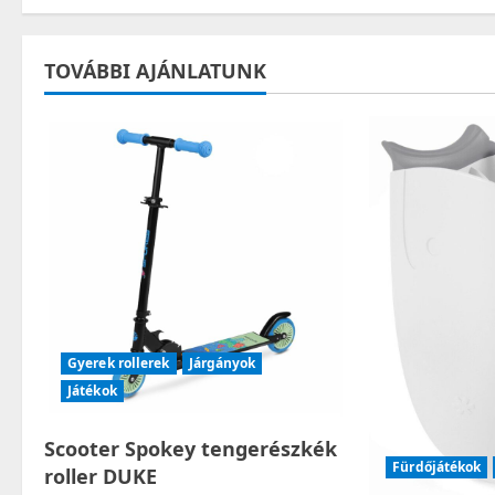
s
t
TOVÁBBI AJÁNLATUNK
n
a
v
i
g
a
Gyerek rollerek
Járgányok
t
Játékok
i
Scooter Spokey tengerészkék
Fürdőjátékok
roller DUKE