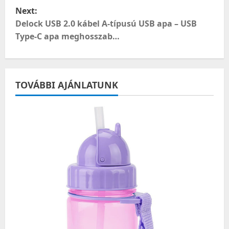
s
Next:
t
Delock USB 2.0 kábel A-típusú USB apa – USB
Type-C apa meghosszab…
n
a
TOVÁBBI AJÁNLATUNK
v
i
g
a
t
i
o