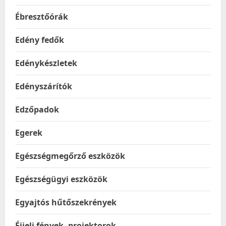
Ébresztőórák
Edény fedők
Edénykészletek
Edényszárítók
Edzőpadok
Egerek
Egészségmegőrző eszközök
Egészségügyi eszközök
Egyajtós hűtőszekrények
Éjjeli fények, projektorok