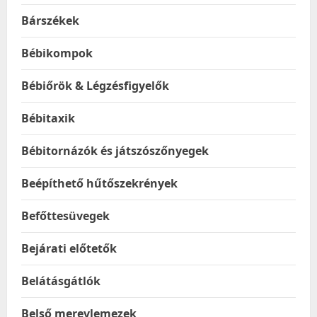
Bárszékek
Bébikompok
Bébiőrök & Légzésfigyelők
Bébitaxik
Bébitornázók és játszószőnyegek
Beépíthető hűtőszekrények
Befőttesüvegek
Bejárati előtetők
Belátásgátlók
Belső merevlemezek