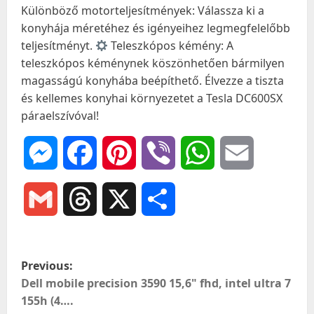
Különböző motorteljesítmények: Válassza ki a
konyhája méretéhez és igényeihez legmegfelelőbb
teljesítményt.
Teleszkópos kémény: A
teleszkópos kéménynek köszönhetően bármilyen
magasságú konyhába beépíthető. Élvezze a tiszta
és kellemes konyhai környezetet a Tesla DC600SX
páraelszívóval!
Messenger
Facebook
Pinterest
Viber
WhatsApp
Email
Gmail
Threads
X
Ossza
meg
P
Previous:
o
Dell mobile precision 3590 15,6" fhd, intel ultra 7
155h (4….