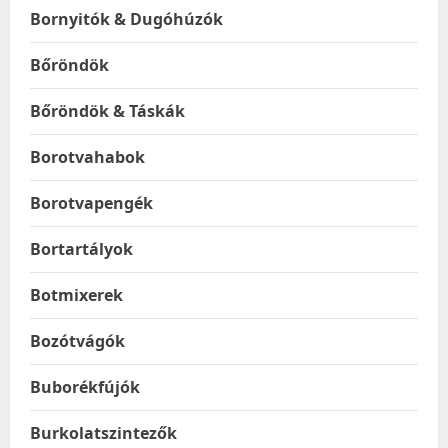
Bornyitók & Dugóhúzók
Bőröndök
Bőröndök & Táskák
Borotvahabok
Borotvapengék
Bortartályok
Botmixerek
Bozótvágók
Buborékfújók
Burkolatszintezők