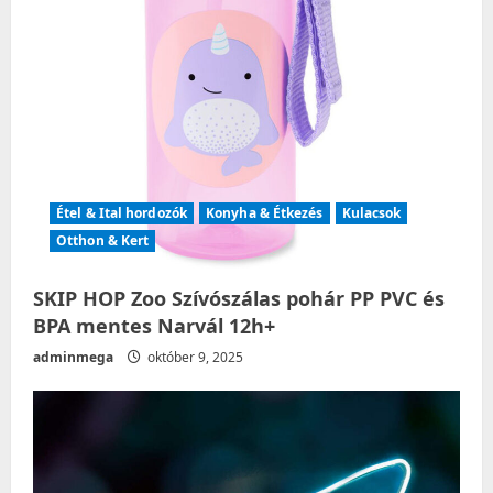
n
Étel & Ital hordozók
Konyha & Étkezés
Kulacsok
Otthon & Kert
SKIP HOP Zoo Szívószálas pohár PP PVC és
BPA mentes Narvál 12h+
adminmega
október 9, 2025