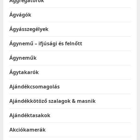
Aggregátorok
Ágvágók
Ágyásszegélyek
Ágynemű – ifjúsági és felnőtt
Ágyneműk
Ágytakarók
Ajándékcsomagolás
Ajándékkötöző szalagok & masnik
Ajándéktasakok
Akciókamerák