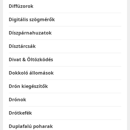
Diffúzorok
Digitális szögmérők
Díszpárnahuzatok
Dísztárcsák
Divat & Öltözködés
Dokkoló állomások
Drón kiegészítők
Drónok
Drótkefék
Duplafalú poharak