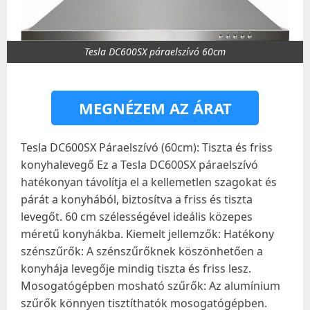
Tesla DC600SX páraelszívó 60cm
MEGNÉZEM AZ ÁRAT
Tesla DC600SX Páraelszívó (60cm): Tiszta és friss
konyhalevegő Ez a Tesla DC600SX páraelszívó
hatékonyan távolítja el a kellemetlen szagokat és
párát a konyhából, biztosítva a friss és tiszta
levegőt. 60 cm szélességével ideális közepes
méretű konyhákba. Kiemelt jellemzők: Hatékony
szénszűrők: A szénszűrőknek köszönhetően a
konyhája levegője mindig tiszta és friss lesz.
Mosogatógépben mosható szűrők: Az alumínium
szűrők könnyen tisztíthatók mosogatógépben.