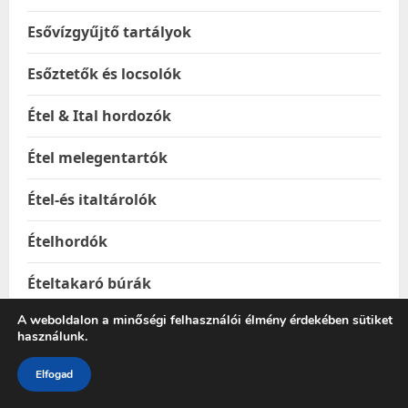
Esővízgyűjtő tartályok
Esőztetők és locsolók
Étel & Ital hordozók
Étel melegentartók
Étel-és italtárolók
Ételhordók
Ételtakaró búrák
A weboldalon a minőségi felhasználói élmény érdekében sütiket
Ételtárolás
használunk.
Ételtárolók
Elfogad