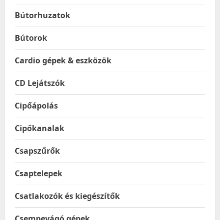
Bútorhuzatok
Bútorok
Cardio gépek & eszközök
CD Lejátszók
Cipőápolás
Cipőkanalak
Csapszűrők
Csaptelepek
Csatlakozók és kiegészítők
Csempevágó gépek