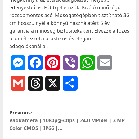
edényekből is. Főbb jellemzők: Kiváló minőségű
rozsdamentes acél Mosogatógépben tisztítható 36
cm hosszú nyél a könnyű használatért 5 év
garancia a minőség biztosítékaként Élvezze a főzés
örömét ezzel a praktikus és elegáns
adagolókanállal!
Messenger
Facebook
Pinterest
Viber
WhatsApp
Email
Gmail
Threads
X
Ossza
meg
P
Previous:
o
Vadkamera | 1080p@30fps | 24.0 MPixel | 3 MP
Color CMOS | IP66 |…
s