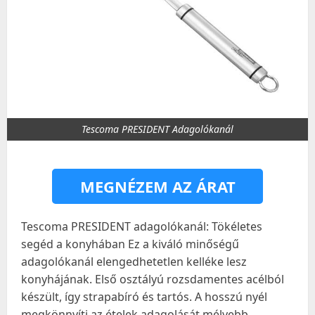
Tescoma PRESIDENT Adagolókanál
MEGNÉZEM AZ ÁRAT
Tescoma PRESIDENT adagolókanál: Tökéletes
segéd a konyhában Ez a kiváló minőségű
adagolókanál elengedhetetlen kelléke lesz
konyhájának. Első osztályú rozsdamentes acélból
készült, így strapabíró és tartós. A hosszú nyél
megkönnyíti az ételek adagolását mélyebb