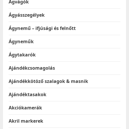
Ágvágók
Ágyásszegélyek
Ágynemű – ifjúsági és felnőtt
Ágyneműk
Ágytakarók
Ajándékcsomagolás
Ajándékkötöző szalagok & masnik
Ajándéktasakok
Akciókamerák
Akril markerek