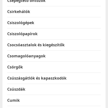
Csepegtető öntözők
Csirkehálók
Csiszológépek
Csiszolópapírok
Csocsóasztalok és kiegészítők
Csomagolóanyagok
Csörgők
Csúszásgátlók és kapaszkodók
Csúszdák
Cumik