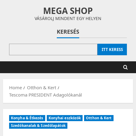
Skip
MEGA SHOP
to
content
VÁSÁROLJ MINDENT EGY HELYEN
KERESÉS
ITT KERESS
Home
Otthon & Kert
Tescoma PRESIDENT Adagolókanál
Konyha & Étkezés
Konyhai eszközök
Otthon & Kert
Szedőkanalak & Szedőlapátok