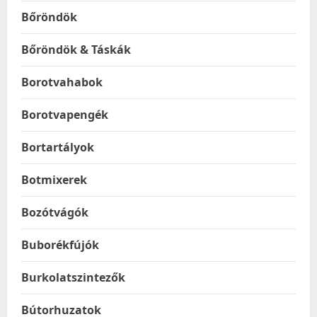
Bőröndök
Bőröndök & Táskák
Borotvahabok
Borotvapengék
Bortartályok
Botmixerek
Bozótvágók
Buborékfújók
Burkolatszintezők
Bútorhuzatok