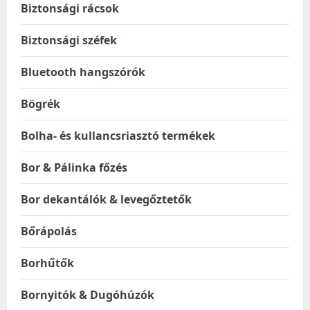
Biztonsági rácsok
Biztonsági széfek
Bluetooth hangszórók
Bögrék
Bolha- és kullancsriasztó termékek
Bor & Pálinka főzés
Bor dekantálók & levegőztetők
Bőrápolás
Borhűtők
Bornyitók & Dugóhúzók