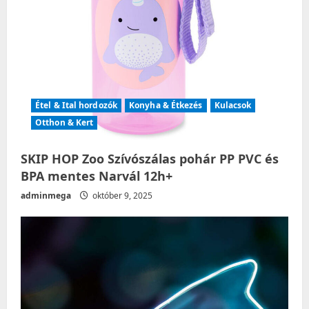
n
Étel & Ital hordozók
Konyha & Étkezés
Kulacsok
Otthon & Kert
SKIP HOP Zoo Szívószálas pohár PP PVC és
BPA mentes Narvál 12h+
adminmega
október 9, 2025