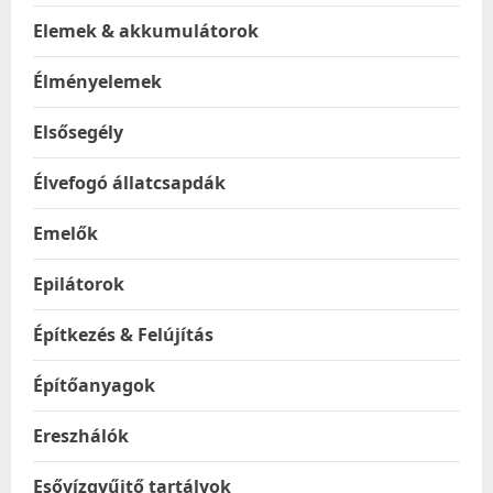
Elemek & akkumulátorok
Élményelemek
Elsősegély
Élvefogó állatcsapdák
Emelők
Epilátorok
Építkezés & Felújítás
Építőanyagok
Ereszhálók
Esővízgyűjtő tartályok