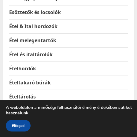
Esőztetők és locsolók
Étel & Ital hordozók
Étel melegentartók
Étel-és italtárolók
Ételhordók
Ételtakaró búrák
Ételtárolás
A weboldalon a minőségi felhasználói élmény érdekében sütiket
Ételtárolók
használunk.
Ételtermoszok
Elfogad