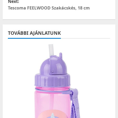
Next:
t
Tescoma FEELWOOD Szakácskés, 18 cm
n
a
TOVÁBBI AJÁNLATUNK
v
i
g
a
t
i
o