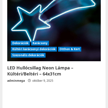
Dekorációk
Karácsony
Kültéri karácsonyi dekorációk
Otthon & Kert
Szezonális dekorációk
LED Hullócsillag Neon Lámpa –
Kültéri/Beltéri – 64x31cm
adminmega
október 9, 2025