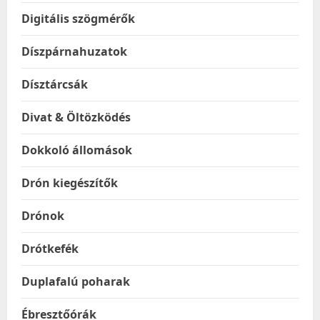
Digitális szögmérők
Díszpárnahuzatok
Dísztárcsák
Divat & Öltözködés
Dokkoló állomások
Drón kiegészítők
Drónok
Drótkefék
Duplafalú poharak
Ébresztőórák