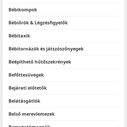
Bébikompok
Bébiőrök & Légzésfigyelők
Bébitaxik
Bébitornázók és játszószőnyegek
Beépíthető hűtőszekrények
Befőttesüvegek
Bejárati előtetők
Belátásgátlók
Belső merevlemezek