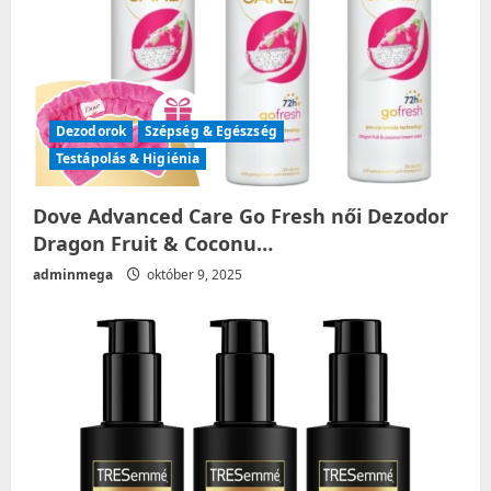
o
n
Dezodorok
Szépség & Egészség
Testápolás & Higiénia
Dove Advanced Care Go Fresh női Dezodor
Dragon Fruit & Coconu…
adminmega
október 9, 2025