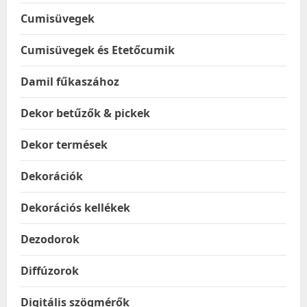
Cumisüvegek
Cumisüvegek és Etetőcumik
Damil fűkaszához
Dekor betűzők & pickek
Dekor termések
Dekorációk
Dekorációs kellékek
Dezodorok
Diffúzorok
Digitális szögmérők