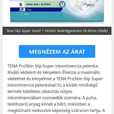
Tena Slip Super Small 1 Felnőtt Nadrágpelenka 56-85cm (30db)
MEGNÉZEM AZ ÁRAT
TENA ProSkin Slip Super inkontinencia pelenka:
Kiváló védelem és kényelem Élvezze a maximális
védelmet és kényelmet a TENA ProSkin Slip Super
inkontinencia pelenkával! Ez a kiváló minőségű
termék tökéletes választás súlyos
inkontinenciában szenvedők számára. A puha,
textilszerű anyag kíméli a bőrt, miközben a
megbízható nedvszívó képesség szárazon tartja. A