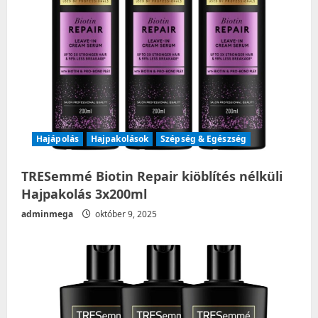
Hajápolás
Hajpakolások
Szépség & Egészség
TRESemmé Biotin Repair kiöblítés nélküli
Hajpakolás 3x200ml
adminmega
október 9, 2025