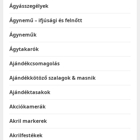
Ágyásszegélyek
Ágynemű – ifjúsági és felnőtt
Ágyneműk
Ágytakarók
Ajándékcsomagolás
Ajándékkötöző szalagok & masnik
Ajándéktasakok
Akciókamerák
Akril markerek
Akrilfestékek