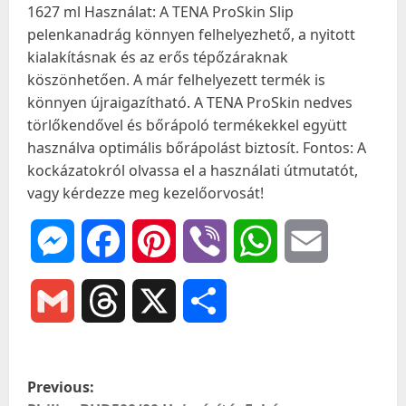
1627 ml Használat: A TENA ProSkin Slip
pelenkanadrág könnyen felhelyezhető, a nyitott
kialakításnak és az erős tépőzáraknak
köszönhetően. A már felhelyezett termék is
könnyen újraigazítható. A TENA ProSkin nedves
törlőkendővel és bőrápoló termékekkel együtt
használva optimális bőrápolást biztosít. Fontos: A
kockázatokról olvassa el a használati útmutatót,
vagy kérdezze meg kezelőorvosát!
Messenger
Facebook
Pinterest
Viber
WhatsApp
Email
Gmail
Threads
X
Ossza
meg
P
Previous: