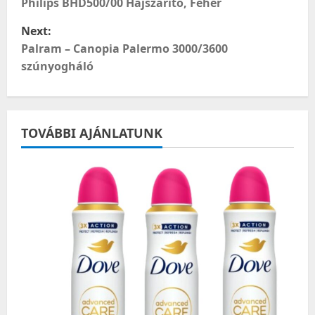
o
Philips BHD500/00 Hajszárító, Fehér
Next:
s
Palram – Canopia Palermo 3000/3600
t
szúnyogháló
n
a
TOVÁBBI AJÁNLATUNK
v
i
g
a
t
i