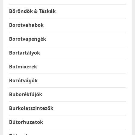
Bőröndök & Táskák
Borotvahabok
Borotvapengék
Bortartályok
Botmixerek
Bozótvágók
Buborékfújók
Burkolatszintezők
Bútorhuzatok