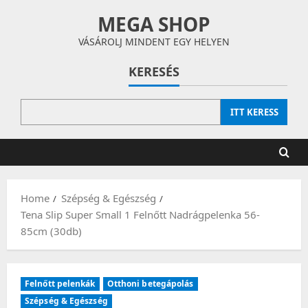
Skip
MEGA SHOP
to
content
VÁSÁROLJ MINDENT EGY HELYEN
KERESÉS
ITT KERESS
Home
Szépség & Egészség
Tena Slip Super Small 1 Felnőtt Nadrágpelenka 56-
85cm (30db)
Felnőtt pelenkák
Otthoni betegápolás
Szépség & Egészség