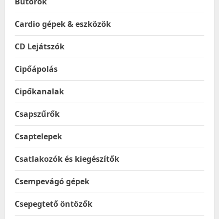
Bútorok
Cardio gépek & eszközök
CD Lejátszók
Cipőápolás
Cipőkanalak
Csapszűrők
Csaptelepek
Csatlakozók és kiegészítők
Csempevágó gépek
Csepegtető öntözők