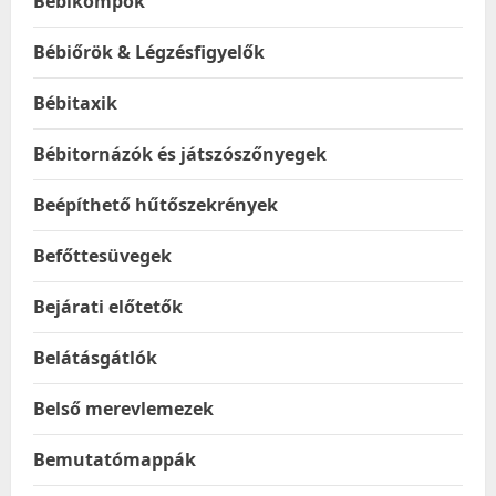
Bébikompok
Bébiőrök & Légzésfigyelők
Bébitaxik
Bébitornázók és játszószőnyegek
Beépíthető hűtőszekrények
Befőttesüvegek
Bejárati előtetők
Belátásgátlók
Belső merevlemezek
Bemutatómappák