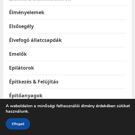
Élményelemek
Elsősegély
Élvefogó állatcsapdák
Emelők
Epilátorok
Építkezés & Felújítás
Építőanyagok
A weboldalon a minőségi felhasználói élmény érdekében sütiket
Ereszhálók
használunk.
Esővízgyűjtő tartályok
Elfogad