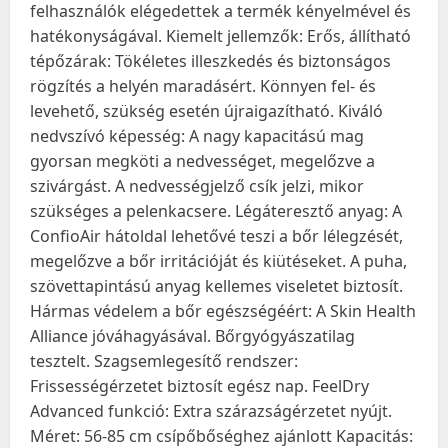
felhasználók elégedettek a termék kényelmével és
hatékonyságával. Kiemelt jellemzők: Erős, állítható
tépőzárak: Tökéletes illeszkedés és biztonságos
rögzítés a helyén maradásért. Könnyen fel- és
levehető, szükség esetén újraigazítható. Kiváló
nedvszívó képesség: A nagy kapacitású mag
gyorsan megköti a nedvességet, megelőzve a
szivárgást. A nedvességjelző csík jelzi, mikor
szükséges a pelenkacsere. Légáteresztő anyag: A
ConfioAir hátoldal lehetővé teszi a bőr lélegzését,
megelőzve a bőr irritációját és kiütéseket. A puha,
szövettapintású anyag kellemes viseletet biztosít.
Hármas védelem a bőr egészségéért: A Skin Health
Alliance jóváhagyásával. Bőrgyógyászatilag
tesztelt. Szagsemlegesítő rendszer:
Frissességérzetet biztosít egész nap. FeelDry
Advanced funkció: Extra szárazságérzetet nyújt.
Méret: 56-85 cm csípőbőséghez ajánlott Kapacitás: