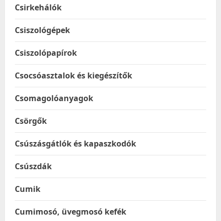
Csirkehálók
Csiszológépek
Csiszolópapírok
Csocsóasztalok és kiegészítők
Csomagolóanyagok
Csörgők
Csúszásgátlók és kapaszkodók
Csúszdák
Cumik
Cumimosó, üvegmosó kefék