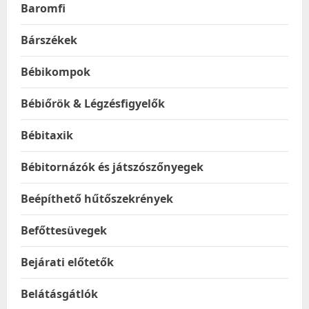
Baromfi
Bárszékek
Bébikompok
Bébiőrök & Légzésfigyelők
Bébitaxik
Bébitornázók és játszószőnyegek
Beépíthető hűtőszekrények
Befőttesüvegek
Bejárati előtetők
Belátásgátlók