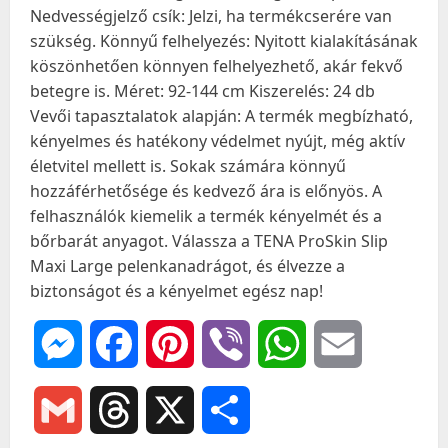
Nedvességjelző csík: Jelzi, ha termékcserére van
szükség. Könnyű felhelyezés: Nyitott kialakításának
köszönhetően könnyen felhelyezhető, akár fekvő
betegre is. Méret: 92-144 cm Kiszerelés: 24 db
Vevői tapasztalatok alapján: A termék megbízható,
kényelmes és hatékony védelmet nyújt, még aktív
életvitel mellett is. Sokak számára könnyű
hozzáférhetősége és kedvező ára is előnyös. A
felhasználók kiemelik a termék kényelmét és a
bőrbarát anyagot. Válassza a TENA ProSkin Slip
Maxi Large pelenkanadrágot, és élvezze a
biztonságot és a kényelmet egész nap!
Messenger
Facebook
Pinterest
Viber
WhatsApp
Email
Gmail
Threads
X
Ossza