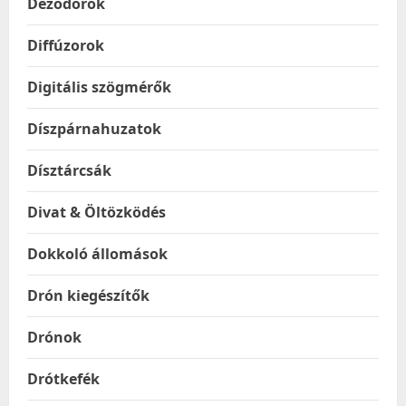
Dezodorok
Diffúzorok
Digitális szögmérők
Díszpárnahuzatok
Dísztárcsák
Divat & Öltözködés
Dokkoló állomások
Drón kiegészítők
Drónok
Drótkefék