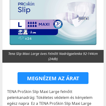
Tena Slip Maxi Large öves Felnőtt Nadrágpelenka 92-144cm
(24db)
MEGNÉZEM AZ ÁRAT
TENA ProSkin Slip Maxi Large felnőtt
pelenkanadrág: Tökéletes védelem és kényelem
egész napra ️ Ez a TENA ProSkin Slip Maxi Large