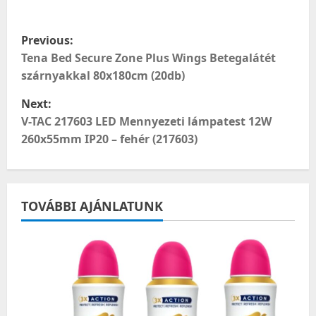
meg
P
Previous:
o
Tena Bed Secure Zone Plus Wings Betegalátét
szárnyakkal 80x180cm (20db)
s
Next:
t
V-TAC 217603 LED Mennyezeti lámpatest 12W
260x55mm IP20 – fehér (217603)
n
a
TOVÁBBI AJÁNLATUNK
v
i
g
a