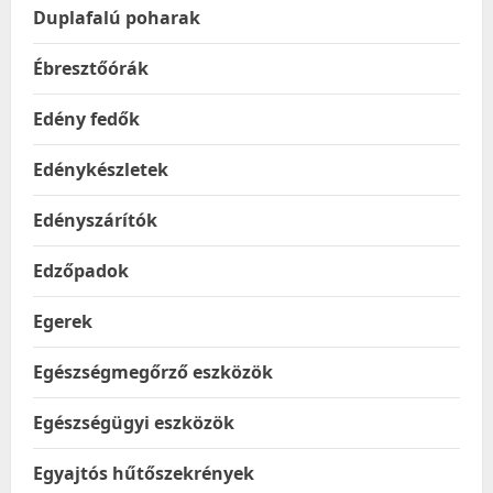
Duplafalú poharak
Ébresztőórák
Edény fedők
Edénykészletek
Edényszárítók
Edzőpadok
Egerek
Egészségmegőrző eszközök
Egészségügyi eszközök
Egyajtós hűtőszekrények