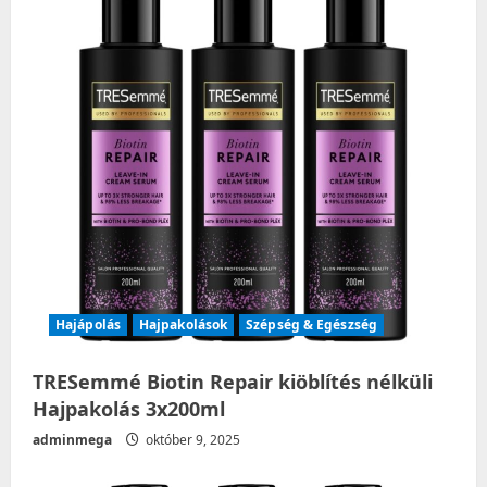
Hajápolás
Hajpakolások
Szépség & Egészség
TRESemmé Biotin Repair kiöblítés nélküli
Hajpakolás 3x200ml
adminmega
október 9, 2025