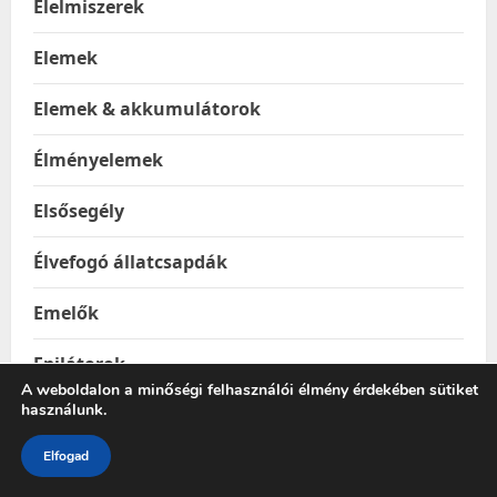
Élelmiszerek
Elemek
Elemek & akkumulátorok
Élményelemek
Elsősegély
Élvefogó állatcsapdák
Emelők
Epilátorok
A weboldalon a minőségi felhasználói élmény érdekében sütiket
használunk.
Építkezés & Felújítás
Elfogad
Építőanyagok