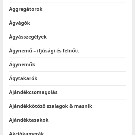
Aggregátorok
Ágvágók
Ágyásszegélyek
Ágynemű – ifjúsági és felnőtt
Ágyneműk
Ágytakarók
Ajándékcsomagolás
Ajándékkötöző szalagok & masnik
Ajándéktasakok
Akciókamerák