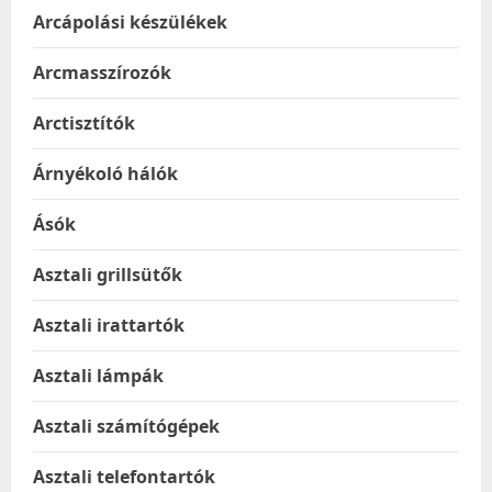
Arcápolási készülékek
Arcmasszírozók
Arctisztítók
Árnyékoló hálók
Ásók
Asztali grillsütők
Asztali irattartók
Asztali lámpák
Asztali számítógépek
Asztali telefontartók