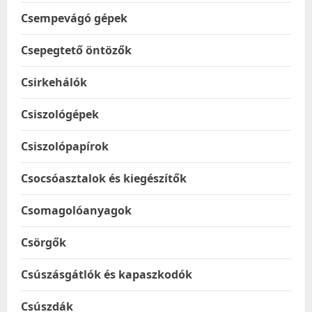
Csempevágó gépek
Csepegtető öntözők
Csirkehálók
Csiszológépek
Csiszolópapírok
Csocsóasztalok és kiegészítők
Csomagolóanyagok
Csörgők
Csúszásgátlók és kapaszkodók
Csúszdák