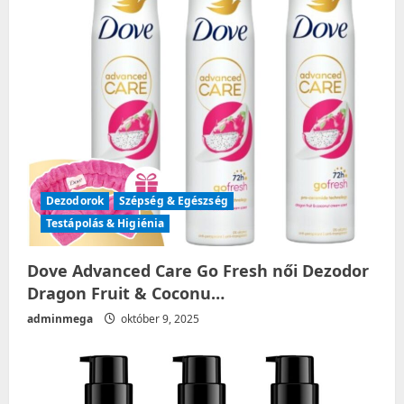
t
i
o
n
Dezodorok
Szépség & Egészség
Testápolás & Higiénia
Dove Advanced Care Go Fresh női Dezodor
Dragon Fruit & Coconu…
adminmega
október 9, 2025