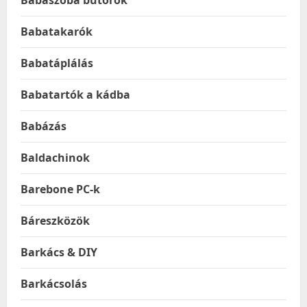
Babaszoba bútorok
Babatakarók
Babatáplálás
Babatartók a kádba
Babázás
Baldachinok
Barebone PC-k
Báreszközök
Barkács & DIY
Barkácsolás