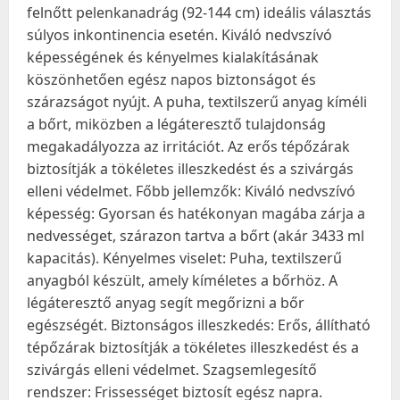
felnőtt pelenkanadrág (92-144 cm) ideális választás
súlyos inkontinencia esetén. Kiváló nedvszívó
képességének és kényelmes kialakításának
köszönhetően egész napos biztonságot és
szárazságot nyújt. A puha, textilszerű anyag kíméli
a bőrt, miközben a légáteresztő tulajdonság
megakadályozza az irritációt. Az erős tépőzárak
biztosítják a tökéletes illeszkedést és a szivárgás
elleni védelmet. Főbb jellemzők: Kiváló nedvszívó
képesség: Gyorsan és hatékonyan magába zárja a
nedvességet, szárazon tartva a bőrt (akár 3433 ml
kapacitás). Kényelmes viselet: Puha, textilszerű
anyagból készült, amely kíméletes a bőrhöz. A
légáteresztő anyag segít megőrizni a bőr
egészségét. Biztonságos illeszkedés: Erős, állítható
tépőzárak biztosítják a tökéletes illeszkedést és a
szivárgás elleni védelmet. Szagsemlegesítő
rendszer: Frissességet biztosít egész napra.