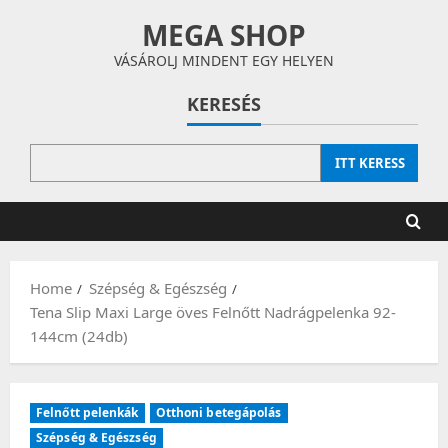
Skip
MEGA SHOP
to
content
VÁSÁROLJ MINDENT EGY HELYEN
KERESÉS
ITT KERESS
Home
Szépség & Egészség
Tena Slip Maxi Large öves Felnőtt Nadrágpelenka 92-
144cm (24db)
Felnőtt pelenkák
Otthoni betegápolás
Szépség & Egészség