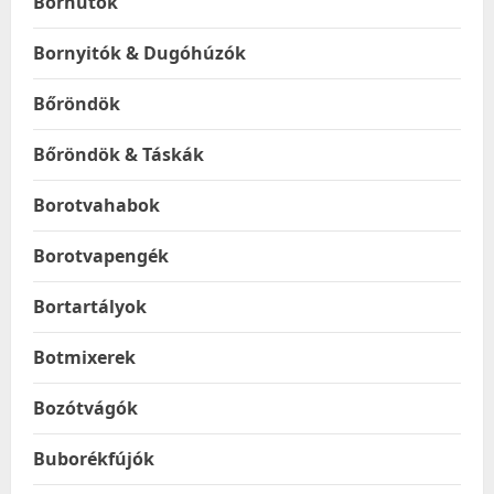
Borhűtők
Bornyitók & Dugóhúzók
Bőröndök
Bőröndök & Táskák
Borotvahabok
Borotvapengék
Bortartályok
Botmixerek
Bozótvágók
Buborékfújók