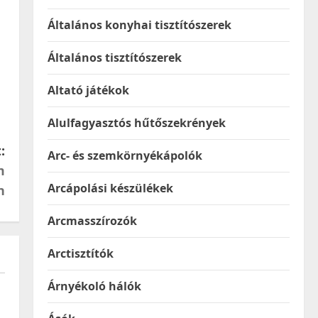
Általános konyhai tisztítószerek
Általános tisztítószerek
Altató játékok
Alulfagyasztós hűtőszekrények
:
Arc- és szemkörnyékápolók
m
Arcápolási készülékek
n
Arcmasszírozók
Arctisztítók
Árnyékoló hálók