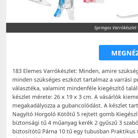
Springos Varrókészlet 
MEGNÉZ
183 Elemes Varrókészlet: Minden, amire szükség
minden szükséges eszközt tartalmaz a varrási pr
választéka, valamint mindenféle kiegészítő talál
készlet mérete: 26 x 19 x 3 cm. A vásárlók kieme
megakadályozza a gubancolódást. A készlet tart
Nagyító Horgoló Kötőtű 5 rejtett gomb Kiegészít
biztonsági tű 4 műanyag kerék 2 gyűszű 3 szab
biztosítótű Párna 10 tű egy tubusban Praktikus 