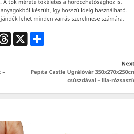
z. A tok mérete tökéletes a hordozhatósághoz is.
anyagokból készült, így hosszú ideig használható.
 ajándék lehet minden varrás szerelmese számára.
ail
Threads
X
Ossza
meg
Next
 –
Pepita Castle Ugrálóvár 350x270x250c
csúszdával – lila-rózsaszí