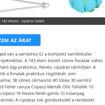
- 183 Elemes - Cipzáras Tokkal
EM AZ ÁRAT
ed van a varráshoz Ez a komplett varrókészlet
ojektekhez. A 183 elem között színes fonalak széles
ható egy praktikus, fekete, cipzáras tárolóban. A
lik a fonalak praktikus rögzítését, ami
alma: 38 színes cérnaorsó 40 tűske 30 varrótű
ő Fehér ceruza Csipesz Mérték Olló Töltelék 10
ócsipesz 18 fekete-fehér gomb 10 műanyag
tárolás: A cipzáras tok gondoskodik a rendezett