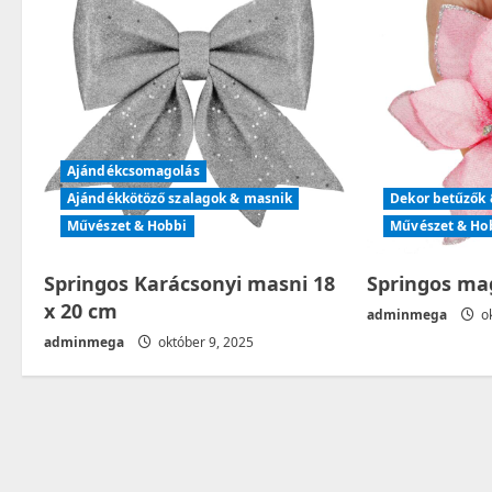
v
i
g
a
Ajándékcsomagolás
t
Ajándékkötöző szalagok & masnik
Dekor betűzők 
Művészet & Hobbi
Művészet & Ho
i
Springos Karácsonyi masni 18
Springos mag
o
x 20 cm
adminmega
ok
n
adminmega
október 9, 2025