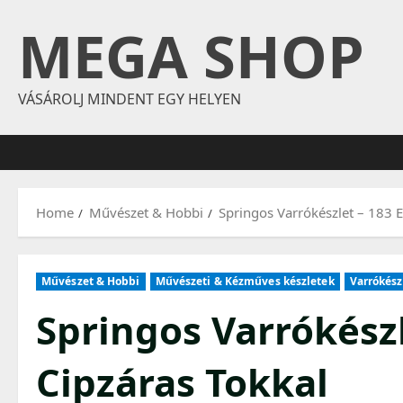
Skip
MEGA SHOP
to
content
VÁSÁROLJ MINDENT EGY HELYEN
Home
Művészet & Hobbi
Springos Varrókészlet – 183 
Művészet & Hobbi
Művészeti & Kézműves készletek
Varrókész
Springos Varrókészl
Cipzáras Tokkal