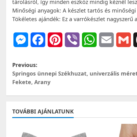
tárolásról, így minden eszköz mindig kéznél les
Minőségi anyagok: A készlet tartós és minőségi 
Tökéletes ajándék: Ez a varrókészlet nagyszerű
Messenger
Facebook
Pinterest
Viber
WhatsApp
Email
Gm
P
Previous:
Springos ünnepi Székhuzat, univerzális méret
o
Fekete, Arany
s
t
TOVÁBBI AJÁNLATUNK
n
a