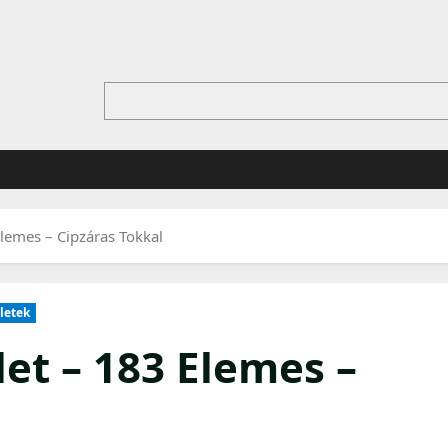
Elemes – Cipzáras Tokkal
letek
et – 183 Elemes –