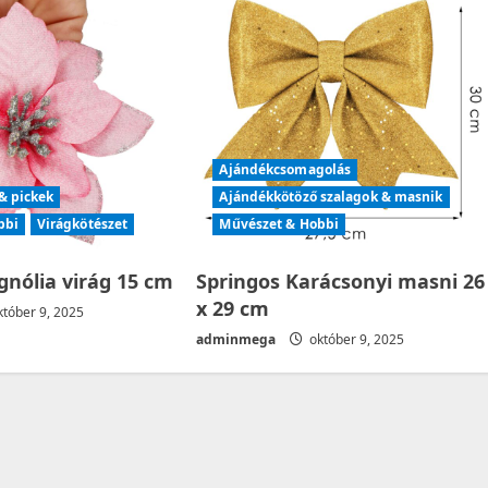
Ajándékcsomagolás
& pickek
Ajándékkötöző szalagok & masnik
bbi
Virágkötészet
Művészet & Hobbi
nólia virág 15 cm
Springos Karácsonyi masni 26
x 29 cm
tóber 9, 2025
adminmega
október 9, 2025