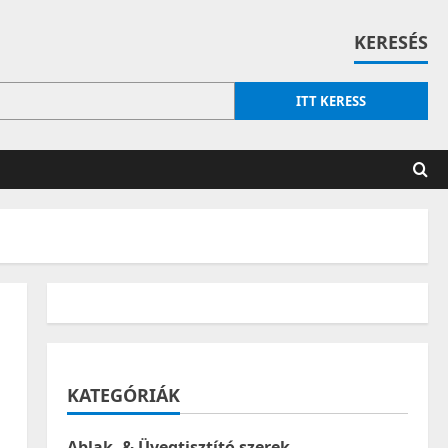
KERESÉS
ITT KERESS
KATEGÓRIÁK
Ablak- & Üvegtisztító szerek