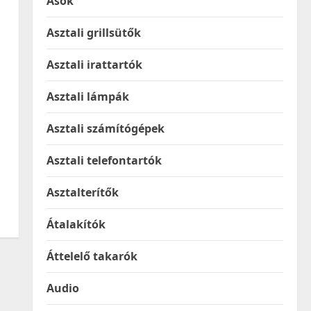
Ásók
Asztali grillsütők
Asztali irattartók
Asztali lámpák
Asztali számítógépek
Asztali telefontartók
Asztalterítők
Átalakítók
Áttelelő takarók
Audio