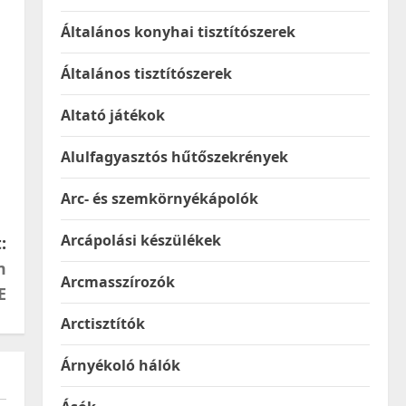
Általános konyhai tisztítószerek
Általános tisztítószerek
Altató játékok
Alulfagyasztós hűtőszekrények
Arc- és szemkörnyékápolók
Arcápolási készülékek
:
m
Arcmasszírozók
E
Arctisztítók
Árnyékoló hálók