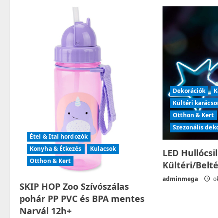
a
v
i
g
Dekorációk
K
a
Kültéri karácso
t
Otthon & Kert
Szezonális dek
i
Étel & Ital hordozók
Konyha & Étkezés
Kulacsok
LED Hullócsi
o
Otthon & Kert
Kültéri/Belt
n
adminmega
ok
SKIP HOP Zoo Szívószálas
pohár PP PVC és BPA mentes
Narvál 12h+