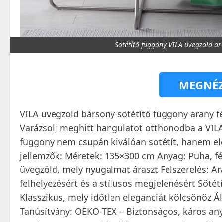
Sötétítő függöny VILA üvegzöld 
MEGNÉZ
VILA üvegzöld bársony sötétítő függöny arany f
Varázsolj meghitt hangulatot otthonodba a VILA
függöny nem csupán kiválóan sötétít, hanem ele
jellemzők: Méretek: 135×300 cm Anyag: Puha, fé
üvegzöld, mely nyugalmat áraszt Felszerelés: Ar
felhelyezésért és a stílusos megjelenésért Sötét
Klasszikus, mely időtlen eleganciát kölcsönöz Ál
Tanúsítvány: OEKO-TEX – Biztonságos, káros an