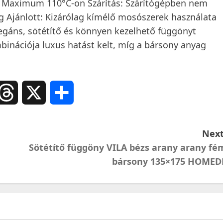
Maximum 110°C-on Szárítás: Szárítógépben nem
leg Ajánlott: Kizárólag kímélő mosószerek használata
legáns, sötétítő és könnyen kezelhető függönyt
mbinációja luxus hatást kelt, míg a bársony anyag
ail
Threads
X
Ossza
meg
Next
Sötétítő függöny VILA bézs arany arany fé
bársony 135×175 HOMED