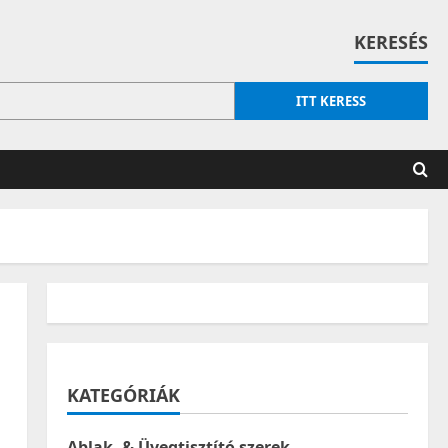
KERESÉS
ITT KERESS
KATEGÓRIÁK
Ablak- & Üvegtisztító szerek