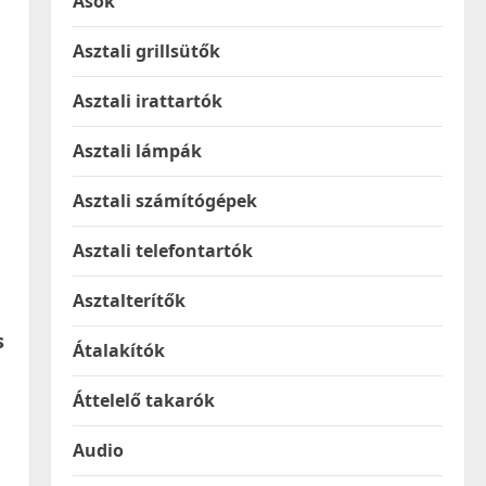
Ásók
Asztali grillsütők
Asztali irattartók
Asztali lámpák
Asztali számítógépek
Asztali telefontartók
Asztalterítők
s
Átalakítók
Áttelelő takarók
Audio