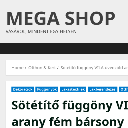
Skip
MEGA SHOP
to
content
VÁSÁROLJ MINDENT EGY HELYEN
Home
Otthon & Kert
Sötétítő függöny VILA üvegzöld
Dekorációk
Függönyök
Lakástextilek
Lakberendezés
Otth
Sötétítő függöny V
arany fém bársony