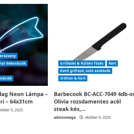
arácsony
nyi dekorációk
Grillezés & Kültéri főzés
Kert
Kerti grillező, sütő eszközök
orációk
Otthon & Kert
llag Neon Lámpa –
Barbecook BC-ACC-7049 4db-o
éri – 64x31cm
Olivia rozsdamentes acél
steak kés,…
tóber 9, 2025
adminmega
október 9, 2025