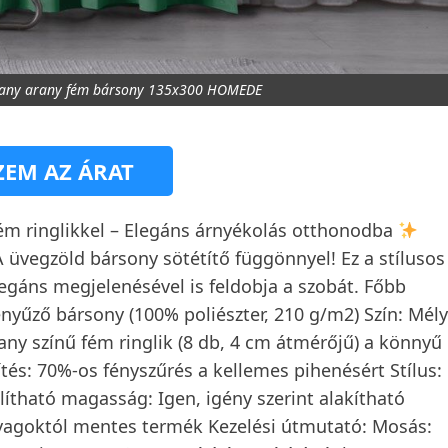
arany arany fém bársony 135x300 HOMEDE
EM AZ ÁRAT
ém ringlikkel – Elegáns árnyékolás otthonodba
 üvegzöld bársony sötétítő függönnyel! Ez a stílusos
gáns megjelenésével is feldobja a szobát. Főbb
nyűző bársony (100% poliészter, 210 g/m2) Szín: Mély
any színű fém ringlik (8 db, 4 cm átmérőjű) a könnyű
ítés: 70%-os fényszűrés a kellemes pihenésért Stílus:
lítható magasság: Igen, igény szerint alakítható
yagoktól mentes termék Kezelési útmutató: Mosás: