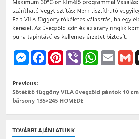
Maximum 30°C-on kímélő programmal Vasalás: 
szárítható Vegytisztítás: Nem tisztítható vegyi
Ez a VILA függöny tökéletes választás, ha egy e
keresel. Az üvegzöld szín és az arany ringlik ko
puha tapintású és kellemes érzetet biztosít.
Messenger
Facebook
Pinterest
Viber
WhatsApp
Email
Gm
P
Previous:
Sötétítő függöny VILA üvegzöld pántok 10 cm
o
bársony 135×245 HOMEDE
s
t
TOVÁBBI AJÁNLATUNK
n