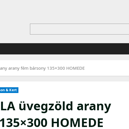
 arany arany fém bársony 135×300 HOMEDE
on & Kert
ILA üvegzöld arany
 135×300 HOMEDE