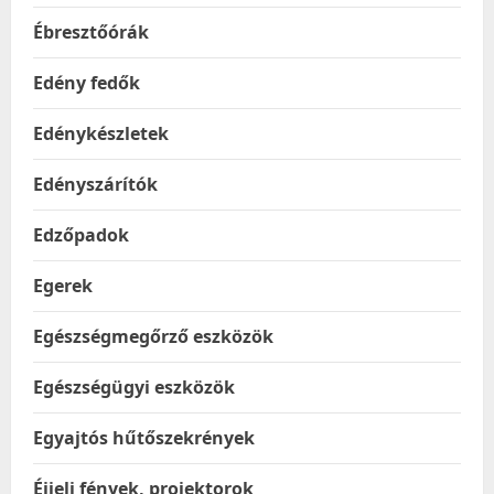
Ébresztőórák
Edény fedők
Edénykészletek
Edényszárítók
Edzőpadok
Egerek
Egészségmegőrző eszközök
Egészségügyi eszközök
Egyajtós hűtőszekrények
Éjjeli fények, projektorok