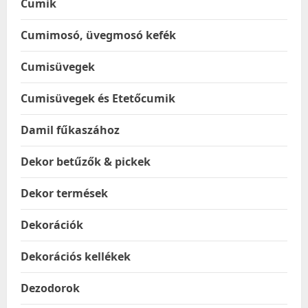
Cumik
Cumimosó, üvegmosó kefék
Cumisüvegek
Cumisüvegek és Etetőcumik
Damil fűkaszához
Dekor betűzők & pickek
Dekor termések
Dekorációk
Dekorációs kellékek
Dezodorok