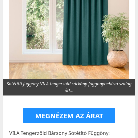
Sötétítő függöny VILA tengerzöld sárkány függönybehúzó szalag
átl...
MEGNÉZEM AZ ÁRAT
VILA Tengerzöld Bársony Sötétítő Függöny: