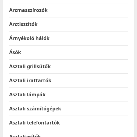
Arcmasszírozók
Arctisztítók
Árnyékoló hálók
Ásók
Asztali grillsütők
Asztali irattartók
Asztali lámpák
Asztali számítógépek
Asztali telefontartók
Asztalterítők