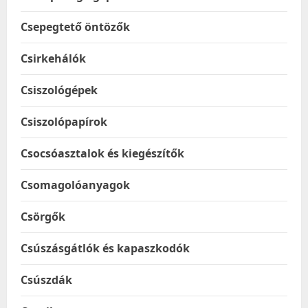
Csepegtető öntözők
Csirkehálók
Csiszológépek
Csiszolópapírok
Csocsóasztalok és kiegészítők
Csomagolóanyagok
Csörgők
Csúszásgátlók és kapaszkodók
Csúszdák