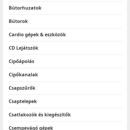
Bútorhuzatok
Bútorok
Cardio gépek & eszközök
CD Lejátszók
Cipőápolás
Cipőkanalak
Csapszűrők
Csaptelepek
Csatlakozók és kiegészítők
Csempevágó gépek