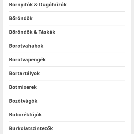
Bornyitók & Dugóhúzók
Bőröndök
Bőröndök & Táskák
Borotvahabok
Borotvapengék
Bortartályok
Botmixerek
Bozótvágók
Buborékfújók
Burkolatszintezők