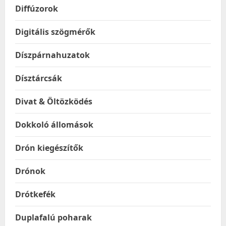
Diffúzorok
Digitális szögmérők
Díszpárnahuzatok
Dísztárcsák
Divat & Öltözködés
Dokkoló állomások
Drón kiegészítők
Drónok
Drótkefék
Duplafalú poharak