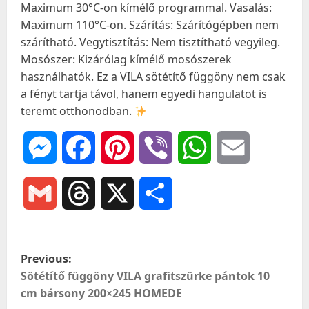
Maximum 30°C-on kímélő programmal. Vasalás:
Maximum 110°C-on. Szárítás: Szárítógépben nem
szárítható. Vegytisztítás: Nem tisztítható vegyileg.
Mosószer: Kizárólag kímélő mosószerek
használhatók. Ez a VILA sötétítő függöny nem csak
a fényt tartja távol, hanem egyedi hangulatot is
teremt otthonodban.
Messenger
Facebook
Pinterest
Viber
WhatsApp
Email
Gmail
Threads
X
Ossza
meg
P
Previous:
o
Sötétítő függöny VILA grafitszürke pántok 10
cm bársony 200×245 HOMEDE