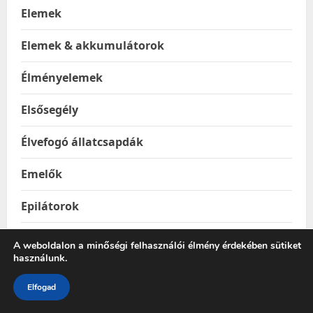
Elemek
Elemek & akkumulátorok
Élményelemek
Elsősegély
Élvefogó állatcsapdák
Emelők
Epilátorok
Építkezés & Felújítás
A weboldalon a minőségi felhasználói élmény érdekében sütiket
használunk.
Építőanyagok
Elfogad
Ereszhálók