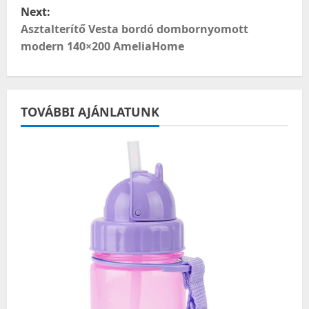
s
Next:
t
Asztalterítő Vesta bordó dombornyomott
modern 140×200 AmeliaHome
n
a
TOVÁBBI AJÁNLATUNK
v
i
g
a
t
i
o