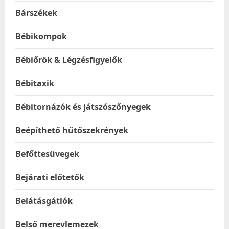
Bárszékek
Bébikompok
Bébiőrök & Légzésfigyelők
Bébitaxik
Bébitornázók és játszószőnyegek
Beépíthető hűtőszekrények
Befőttesüvegek
Bejárati előtetők
Belátásgátlók
Belső merevlemezek