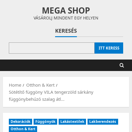
Skip
MEGA SHOP
to
content
VÁSÁROLJ MINDENT EGY HELYEN
KERESÉS
ITT KERESS
Home
Otthon & Kert
Sötétítő függöny VILA tengerzöld sárkány
függönybehúzó szalag átl…
Dekorációk
Függönyök
Lakástextilek
Lakberendezés
Otthon & Kert