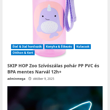
n
Étel & Ital hordozók
Konyha & Étkezés
Kulacsok
Otthon & Kert
SKIP HOP Zoo Szívószálas pohár PP PVC és
BPA mentes Narvál 12h+
adminmega
október 9, 2025