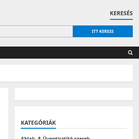
KERESÉS
ITT KERESS
KATEGÓRIÁK
Ablak- & Üvegtisztító szerek