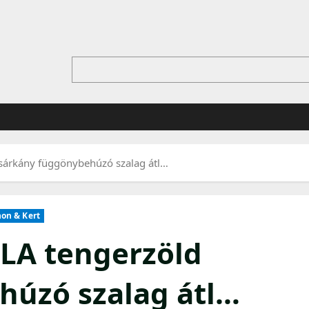
 sárkány függönybehúzó szalag átl…
on & Kert
ILA tengerzöld
húzó szalag átl…