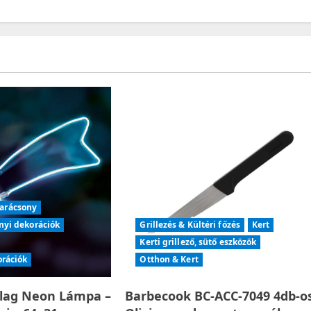
arácsony
nyi dekorációk
Grillezés & Kültéri főzés
Kert
Kerti grillező, sütő eszközök
orációk
Otthon & Kert
llag Neon Lámpa –
Barbecook BC-ACC-7049 4db-o