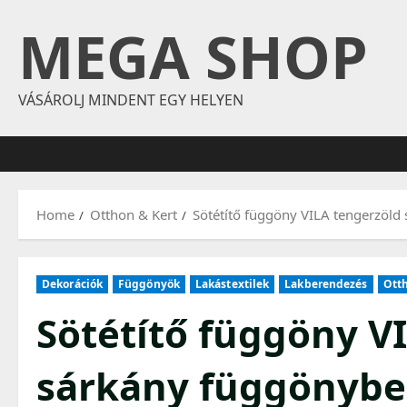
Skip
MEGA SHOP
to
content
VÁSÁROLJ MINDENT EGY HELYEN
Home
Otthon & Kert
Sötétítő függöny VILA tengerzöld
Dekorációk
Függönyök
Lakástextilek
Lakberendezés
Otth
Sötétítő függöny V
sárkány függönybe