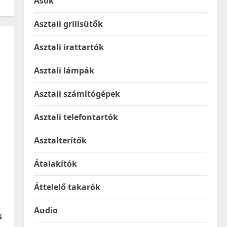
Ásók
Asztali grillsütők
Asztali irattartók
Asztali lámpák
Asztali számítógépek
Asztali telefontartók
Asztalterítők
Átalakítók
Áttelelő takarók
Audio
s