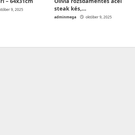
éri – 64x31cm
Olivia rozsdamentes acél
steak kés,…
tóber 9, 2025
adminmega
október 9, 2025