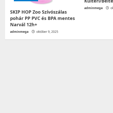
Kültéri/Belt
n
adminmega
ok
SKIP HOP Zoo Szívószálas
pohár PP PVC és BPA mentes
Narvál 12h+
adminmega
október 9, 2025