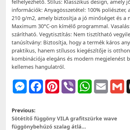
felhelyezhető. Stílus: Klasszikus design, amely j
információk: Anyagösszetétel: 100% poliészter,
210 g/m2, amely biztosítja a jó minőséget és a 
Maximum 30°C-on kímélő programmal. Vasalás:
szárítható. Vegytisztítás: Nem tisztítható vegy
tanúsítvány: Biztosítja, hogy a termék káros a
praktikus, hanem stílusos kiegészítője is ottho
kombinációja elegáns és modern megjelenést bi
kellemes hangulatról.
Messenger
Facebook
Pinterest
Viber
WhatsApp
Email
Gm
P
Previous:
Sötétítő függöny VILA grafitszürke wave
o
függönybehúzó szalag átlá…