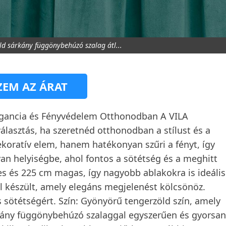
ld sárkány függönybehúzó szalag átl...
EM AZ ÁRAT
legancia és Fényvédelem Otthonodban A VILA
álasztás, ha szeretnéd otthonodban a stílust és a
koratív elem, hanem hatékonyan szűri a fényt, így
an helyiségbe, ahol fontos a sötétség és a meghitt
es és 225 cm magas, így nagyobb ablakokra is ideális
 készült, amely elegáns megjelenést kölcsönöz.
s sötétségért. Szín: Gyönyörű tengerzöld szín, amely
rkány függönybehúzó szalaggal egyszerűen és gyorsan