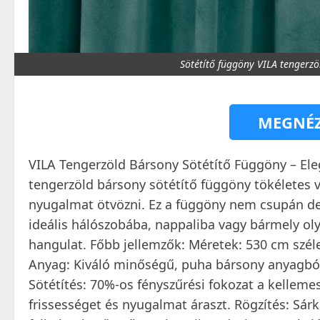
Sötétítő függöny VILA tengerzö
MEGNÉZ
VILA Tengerzöld Bársony Sötétítő Függöny – E
tengerzöld bársony sötétítő függöny tökéletes v
nyugalmat ötvözni. Ez a függöny nem csupán de
ideális hálószobába, nappaliba vagy bármely oly
hangulat. Főbb jellemzők: Méretek: 530 cm szél
Anyag: Kiváló minőségű, puha bársony anyagból
Sötétítés: 70%-os fényszűrési fokozat a kelleme
frissességet és nyugalmat áraszt. Rögzítés: Sá