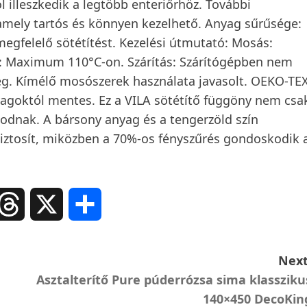
ól illeszkedik a legtöbb enteriőrhöz. További
 amely tartós és könnyen kezelhető. Anyag sűrűsége:
megfelelő sötétítést. Kezelési útmutató: Mosás:
 Maximum 110°C-on. Szárítás: Szárítógépben nem
ileg. Kímélő mosószerek használata javasolt. OEKO-TE
nyagoktól mentes. Ez a VILA sötétítő függöny nem csa
nodnak. A bársony anyag és a tengerzöld szín
ztosít, miközben a 70%-os fényszűrés gondoskodik 
ail
Threads
X
Ossza
meg
Next
Asztalterítő Pure púderrózsa sima klassziku
140×450 DecoKin