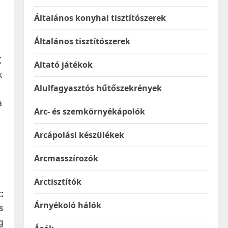
Általános konyhai tisztítószerek
Általános tisztítószerek
X
Altató játékok
k
Alulfagyasztós hűtőszekrények
a
Arc- és szemkörnyékápolók
Arcápolási készülékek
Arcmasszírozók
Arctisztítók
:
Árnyékoló hálók
s
g