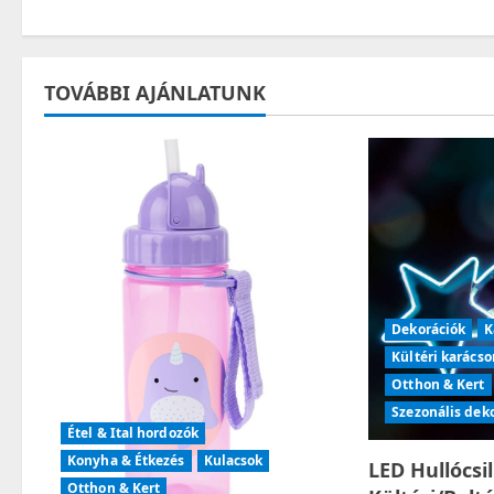
s
t
TOVÁBBI AJÁNLATUNK
n
a
v
i
g
Dekorációk
K
a
Kültéri karácso
t
Otthon & Kert
Szezonális dek
i
Étel & Ital hordozók
Konyha & Étkezés
Kulacsok
LED Hullócsi
o
Otthon & Kert