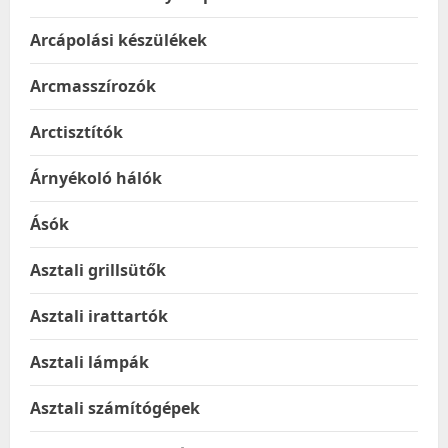
Arcápolási készülékek
Arcmasszírozók
Arctisztítók
Árnyékoló hálók
Ásók
Asztali grillsütők
Asztali irattartók
Asztali lámpák
Asztali számítógépek