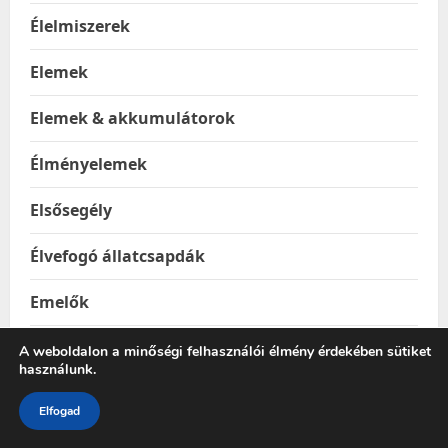
Élelmiszerek
Elemek
Elemek & akkumulátorok
Élményelemek
Elsősegély
Élvefogó állatcsapdák
Emelők
Epilátorok
A weboldalon a minőségi felhasználói élmény érdekében sütiket
használunk.
Építkezés & Felújítás
Elfogad
Építőanyagok