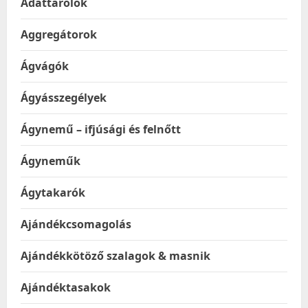
Adattárolók
Aggregátorok
Ágvágók
Ágyásszegélyek
Ágynemű – ifjúsági és felnőtt
Ágyneműk
Ágytakarók
Ajándékcsomagolás
Ajándékkötöző szalagok & masnik
Ajándéktasakok