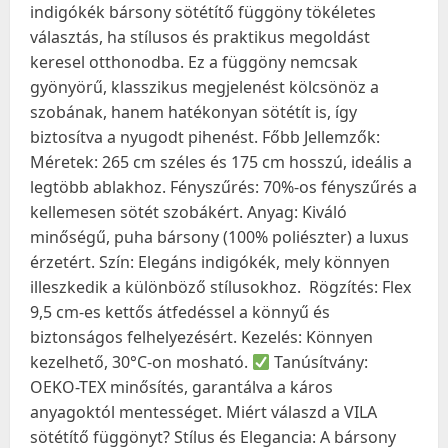
indigókék bársony sötétítő függöny tökéletes
választás, ha stílusos és praktikus megoldást
keresel otthonodba. Ez a függöny nemcsak
gyönyörű, klasszikus megjelenést kölcsönöz a
szobának, hanem hatékonyan sötétít is, így
biztosítva a nyugodt pihenést. Főbb Jellemzők:
Méretek: 265 cm széles és 175 cm hosszú, ideális a
legtöbb ablakhoz. Fényszűrés: 70%-os fényszűrés a
kellemesen sötét szobákért. Anyag: Kiváló
minőségű, puha bársony (100% poliészter) a luxus
érzetért. Szín: Elegáns indigókék, mely könnyen
illeszkedik a különböző stílusokhoz.
Rögzítés: Flex
9,5 cm-es kettős átfedéssel a könnyű és
biztonságos felhelyezésért. Kezelés: Könnyen
kezelhető, 30°C-on mosható.
Tanúsítvány:
OEKO-TEX minősítés, garantálva a káros
anyagoktól mentességet. Miért válaszd a VILA
sötétítő függönyt? Stílus és Elegancia: A bársony