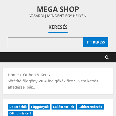
Skip
MEGA SHOP
to
content
VÁSÁROLJ MINDENT EGY HELYEN
KERESÉS
ITT KERESS
Home
Otthon & Kert
Sötétítő függöny VILA indigókék flex 9,5 cm kettős
átfedéssel bár…
Dekorációk
Függönyök
Lakástextilek
Lakberendezés
Otthon & Kert