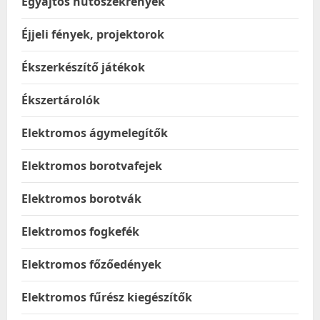
Egyajtós hűtőszekrények
Éjjeli fények, projektorok
Ékszerkészítő játékok
Ékszertárolók
Elektromos ágymelegítők
Elektromos borotvafejek
Elektromos borotvák
Elektromos fogkefék
Elektromos főzőedények
Elektromos fűrész kiegészítők