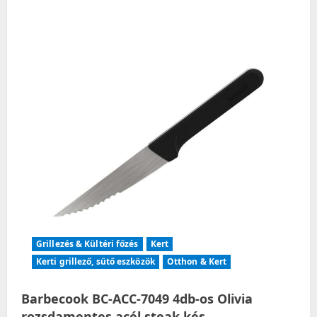
Grillezés & Kültéri főzés
Kert
Kerti grillező, sütő eszközök
Otthon & Kert
Barbecook BC-ACC-7049 4db-os Olivia
rozsdamentes acél steak kés,…