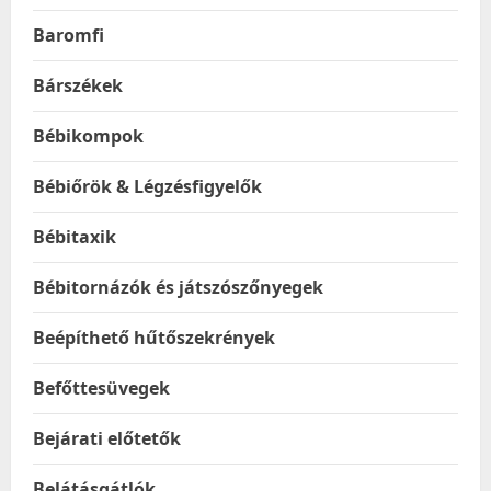
Baromfi
Bárszékek
Bébikompok
Bébiőrök & Légzésfigyelők
Bébitaxik
Bébitornázók és játszószőnyegek
Beépíthető hűtőszekrények
Befőttesüvegek
Bejárati előtetők
Belátásgátlók