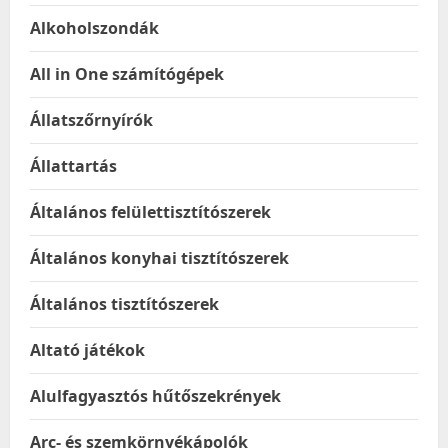
Alkoholszondák
All in One számítógépek
Állatszőrnyírók
Állattartás
Általános felülettisztítószerek
Általános konyhai tisztítószerek
Általános tisztítószerek
Altató játékok
Alulfagyasztós hűtőszekrények
Arc- és szemkörnyékápolók