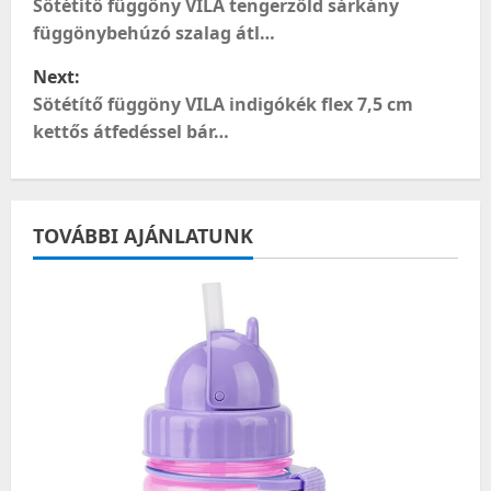
o
Sötétítő függöny VILA tengerzöld sárkány
függönybehúzó szalag átl…
s
Next:
t
Sötétítő függöny VILA indigókék flex 7,5 cm
kettős átfedéssel bár…
n
a
TOVÁBBI AJÁNLATUNK
v
i
g
a
t
i