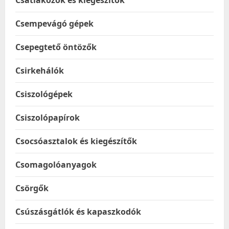
Csatlakozók és kiegészítők
Csempevágó gépek
Csepegtető öntözők
Csirkehálók
Csiszológépek
Csiszolópapírok
Csocsóasztalok és kiegészítők
Csomagolóanyagok
Csörgők
Csúszásgátlók és kapaszkodók