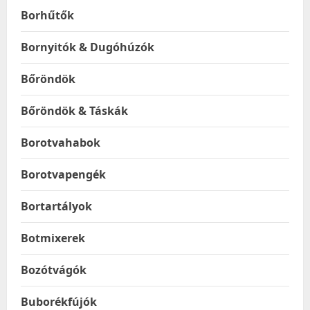
Borhűtők
Bornyitók & Dugóhúzók
Bőröndök
Bőröndök & Táskák
Borotvahabok
Borotvapengék
Bortartályok
Botmixerek
Bozótvágók
Buborékfújók