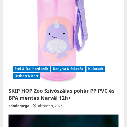
o
n
Étel & Ital hordozók
Konyha & Étkezés
Kulacsok
Otthon & Kert
SKIP HOP Zoo Szívószálas pohár PP PVC és
BPA mentes Narvál 12h+
adminmega
október 9, 2025