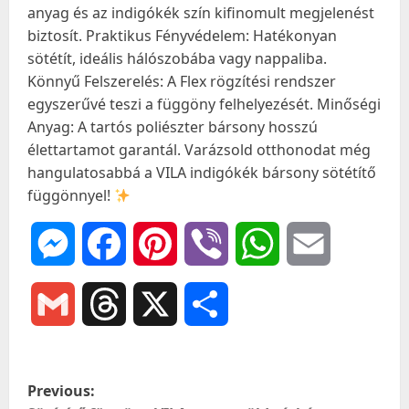
anyag és az indigókék szín kifinomult megjelenést
biztosít. Praktikus Fényvédelem: Hatékonyan
sötétít, ideális hálószobába vagy nappaliba.
Könnyű Felszerelés: A Flex rögzítési rendszer
egyszerűvé teszi a függöny felhelyezését. Minőségi
Anyag: A tartós poliészter bársony hosszú
élettartamot garantál. Varázsold otthonodat még
hangulatosabbá a VILA indigókék bársony sötétítő
függönnyel!
Messenger
Facebook
Pinterest
Viber
WhatsApp
Email
Gmail
Threads
X
Ossza
meg
P
Previous: