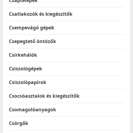
Csaptelepek
Csatlakozók és kiegészítők
Csempevágó gépek
Csepegtető öntözők
Csirkehálók
Csiszológépek
Csiszolópapírok
Csocsóasztalok és kiegészítők
Csomagolóanyagok
Csörgők