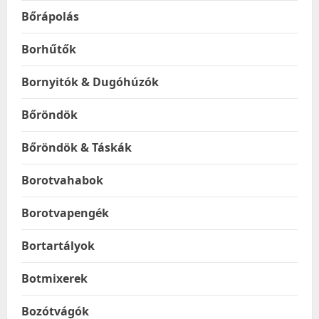
Bőrápolás
Borhűtők
Bornyitók & Dugóhúzók
Bőröndök
Bőröndök & Táskák
Borotvahabok
Borotvapengék
Bortartályok
Botmixerek
Bozótvágók