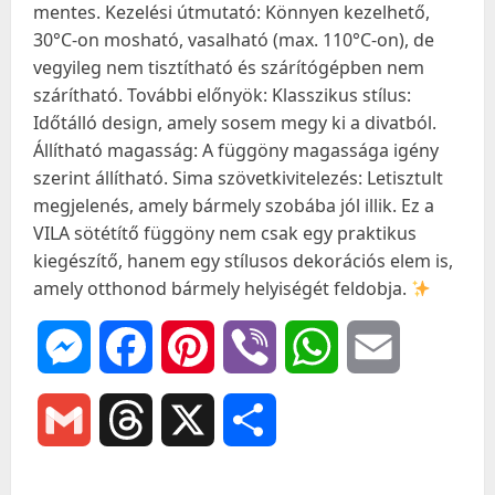
mentes. Kezelési útmutató: Könnyen kezelhető,
30°C-on mosható, vasalható (max. 110°C-on), de
vegyileg nem tisztítható és szárítógépben nem
szárítható. További előnyök: Klasszikus stílus:
Időtálló design, amely sosem megy ki a divatból.
Állítható magasság: A függöny magassága igény
szerint állítható. Sima szövetkivitelezés: Letisztult
megjelenés, amely bármely szobába jól illik. Ez a
VILA sötétítő függöny nem csak egy praktikus
kiegészítő, hanem egy stílusos dekorációs elem is,
amely otthonod bármely helyiségét feldobja.
Messenger
Facebook
Pinterest
Viber
WhatsApp
Email
Gmail
Threads
X
Ossza
meg