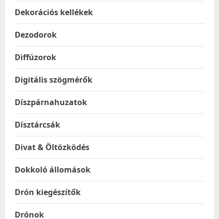
Dekorációs kellékek
Dezodorok
Diffúzorok
Digitális szögmérők
Díszpárnahuzatok
Dísztárcsák
Divat & Öltözködés
Dokkoló állomások
Drón kiegészítők
Drónok