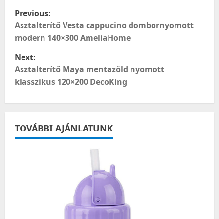
P
Previous:
o
Asztalterítő Vesta cappucino dombornyomott
modern 140×300 AmeliaHome
s
Next:
t
Asztalterítő Maya mentazöld nyomott
klasszikus 120×200 DecoKing
n
a
TOVÁBBI AJÁNLATUNK
v
i
g
a
t