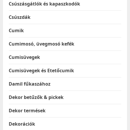
Csúszásgátlók és kapaszkodók
Csúszdák
Cumik
Cumimosó, üvegmosó kefék
Cumisüvegek
Cumisüvegek és Etetőcumik
Damil fűkaszához
Dekor betűzők & pickek
Dekor termések
Dekorációk