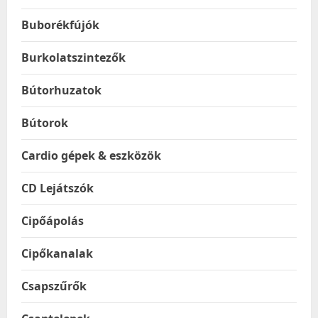
Buborékfújók
Burkolatszintezők
Bútorhuzatok
Bútorok
Cardio gépek & eszközök
CD Lejátszók
Cipőápolás
Cipőkanalak
Csapszűrők