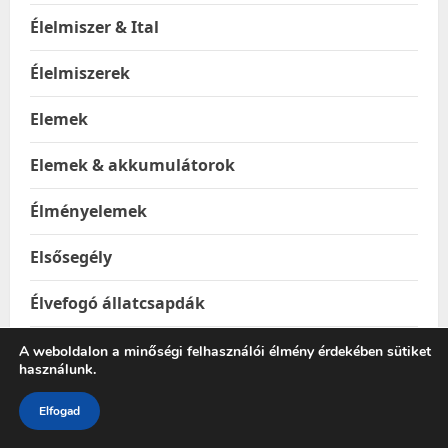
Élelmiszer & Ital
Élelmiszerek
Elemek
Elemek & akkumulátorok
Élményelemek
Elsősegély
Élvefogó állatcsapdák
Emelők
A weboldalon a minőségi felhasználói élmény érdekében sütiket
használunk.
Epilátorok
Elfogad
Építkezés & Felújítás