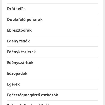
Drótkefék
Duplafalú poharak
Ébresztőórák
Edény fedők
Edénykészletek
Edényszárítók
Edzőpadok
Egerek
Egészségmegőrző eszközök