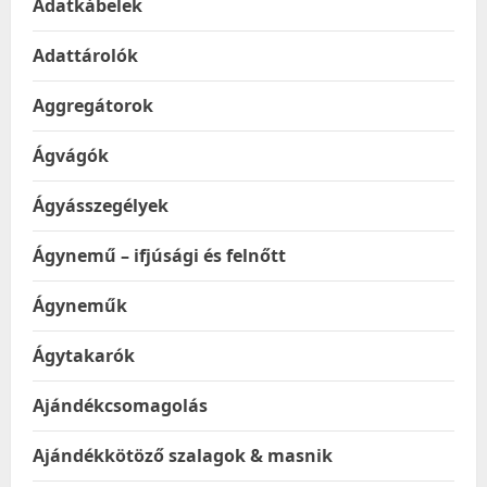
Adatkábelek
Adattárolók
Aggregátorok
Ágvágók
Ágyásszegélyek
Ágynemű – ifjúsági és felnőtt
Ágyneműk
Ágytakarók
Ajándékcsomagolás
Ajándékkötöző szalagok & masnik