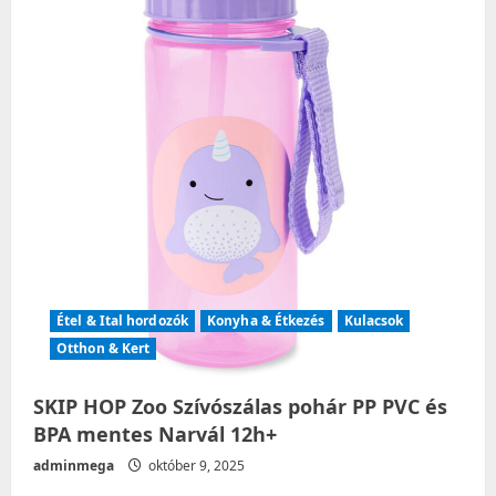
i
o
n
Étel & Ital hordozók
Konyha & Étkezés
Kulacsok
Otthon & Kert
SKIP HOP Zoo Szívószálas pohár PP PVC és
BPA mentes Narvál 12h+
adminmega
október 9, 2025