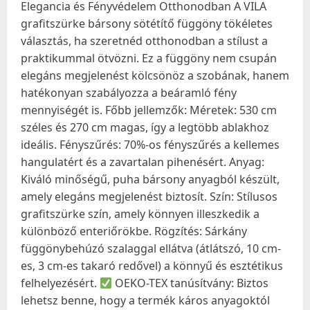
Elegancia és Fényvédelem Otthonodban A VILA
grafitszürke bársony sötétítő függöny tökéletes
választás, ha szeretnéd otthonodban a stílust a
praktikummal ötvözni. Ez a függöny nem csupán
elegáns megjelenést kölcsönöz a szobának, hanem
hatékonyan szabályozza a beáramló fény
mennyiségét is. Főbb jellemzők: Méretek: 530 cm
széles és 270 cm magas, így a legtöbb ablakhoz
ideális. Fényszűrés: 70%-os fényszűrés a kellemes
hangulatért és a zavartalan pihenésért. Anyag:
Kiváló minőségű, puha bársony anyagból készült,
amely elegáns megjelenést biztosít. Szín: Stílusos
grafitszürke szín, amely könnyen illeszkedik a
különböző enteriőrökbe. Rögzítés: Sárkány
függönybehúzó szalaggal ellátva (átlátszó, 10 cm-
es, 3 cm-es takaró redővel) a könnyű és esztétikus
felhelyezésért.
OEKO-TEX tanúsítvány: Biztos
lehetsz benne, hogy a termék káros anyagoktól