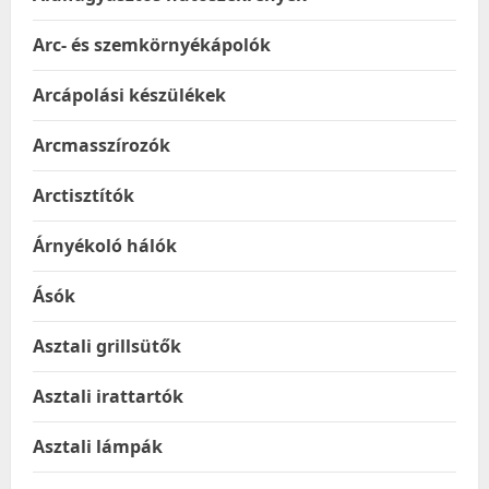
Arc- és szemkörnyékápolók
Arcápolási készülékek
Arcmasszírozók
Arctisztítók
Árnyékoló hálók
Ásók
Asztali grillsütők
Asztali irattartók
Asztali lámpák