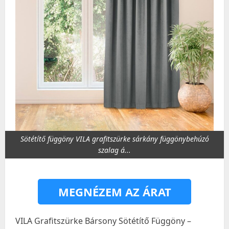
Sötétítő függöny VILA grafitszürke sárkány függönybehúzó
szalag á...
MEGNÉZEM AZ ÁRAT
VILA Grafitszürke Bársony Sötétítő Függöny –