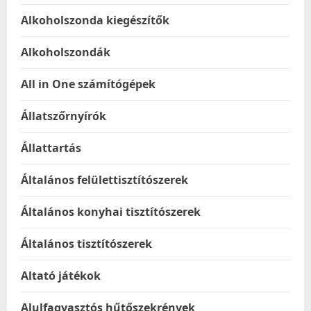
Alkoholszonda kiegészítők
Alkoholszondák
All in One számítógépek
Állatszőrnyírók
Állattartás
Általános felülettisztítószerek
Általános konyhai tisztítószerek
Általános tisztítószerek
Altató játékok
Alulfagyasztós hűtőszekrények