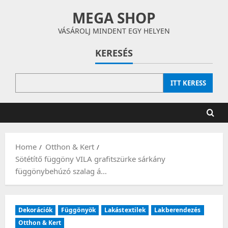
Skip
MEGA SHOP
to
content
VÁSÁROLJ MINDENT EGY HELYEN
KERESÉS
ITT KERESS
Home
Otthon & Kert
Sötétítő függöny VILA grafitszürke sárkány
függönybehúzó szalag á…
Dekorációk
Függönyök
Lakástextilek
Lakberendezés
Otthon & Kert