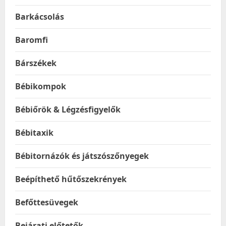
Barkácsolás
Baromfi
Bárszékek
Bébikompok
Bébiőrök & Légzésfigyelők
Bébitaxik
Bébitornázók és játszószőnyegek
Beépíthető hűtőszekrények
Befőttesüvegek
Bejárati előtetők