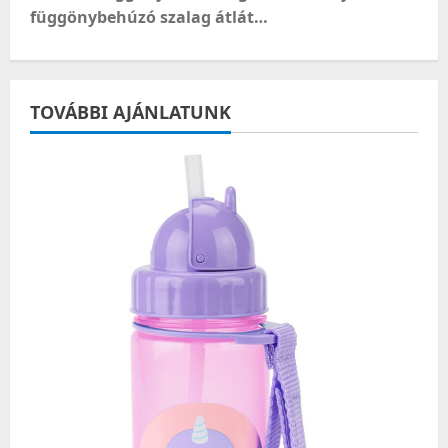
függönybehúzó szalag átlát…
n
a
TOVÁBBI AJÁNLATUNK
v
i
g
a
t
i
o
n