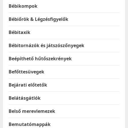
Bébikompok
Bébiőrök & Légzésfigyelők
Bébitaxik
Bébitornázók és játszószőnyegek
Beépíthető hűtőszekrények
Befőttesüvegek
Bejárati előtetők
Belátásgátlók
Belső merevlemezek
Bemutatómappák