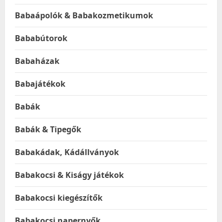
Babaápolók & Babakozmetikumok
Bababútorok
Babaházak
Babajátékok
Babák
Babák & Tipegők
Babakádak, Kádállványok
Babakocsi & Kiságy játékok
Babakocsi kiegészítők
Babakocsi napernyők