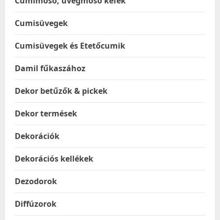
Cumimosó, üvegmosó kefék
Cumisüvegek
Cumisüvegek és Etetőcumik
Damil fűkaszához
Dekor betűzők & pickek
Dekor termések
Dekorációk
Dekorációs kellékek
Dezodorok
Diffúzorok