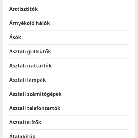
Arctisztítók
Árnyékoló hálók
Ásók
Asztali grillsütők
Asztali irattartók
Asztali lámpák
Asztali számítógépek
Asztali telefontartók
Asztalterítők
Átalakítók