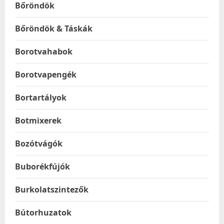
Bőröndök
Bőröndök & Táskák
Borotvahabok
Borotvapengék
Bortartályok
Botmixerek
Bozótvágók
Buborékfújók
Burkolatszintezők
Bútorhuzatok