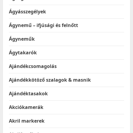
Ágyásszegélyek
Ágynemű – ifjúsági és felnőtt
Ágyneműk
Ágytakarók
Ajándékcsomagolás
Ajándékkötöző szalagok & masnik
Ajándéktasakok
Akciókamerák
Akril markerek