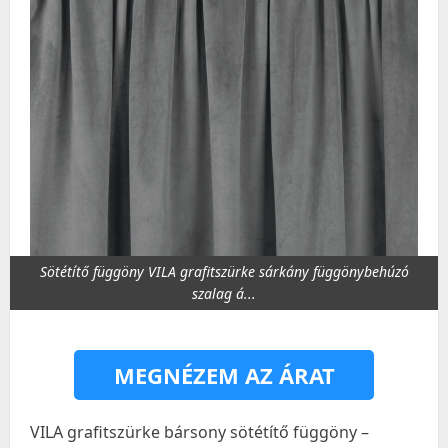
Sötétítő függöny VILA grafitszürke sárkány függönybehúzó
szalag á...
MEGNÉZEM AZ ÁRAT
VILA grafitszürke bársony sötétítő függöny –