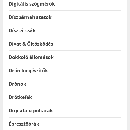
Digitális szögmérők
Díszpárnahuzatok
Dísztárcsák
Divat & Öltözködés
Dokkoló állomások
Drón kiegészítők
Drónok
Drótkefék
Duplafalú poharak
Ébresztőórák