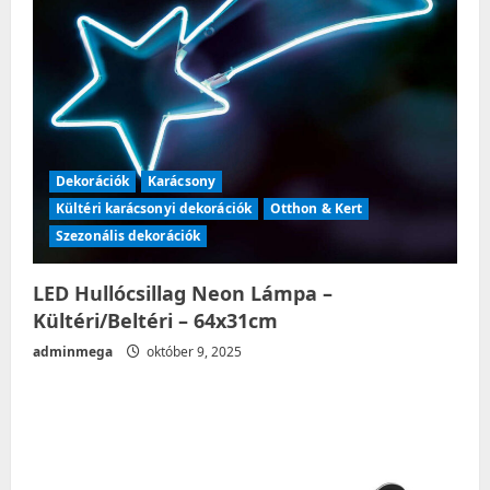
Dekorációk
Karácsony
Kültéri karácsonyi dekorációk
Otthon & Kert
Szezonális dekorációk
LED Hullócsillag Neon Lámpa –
Kültéri/Beltéri – 64x31cm
adminmega
október 9, 2025