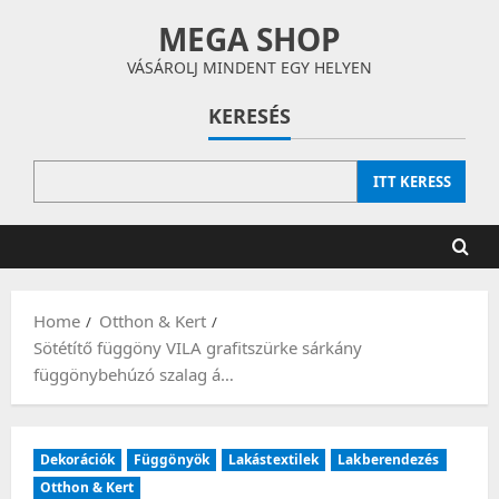
Skip
MEGA SHOP
to
content
VÁSÁROLJ MINDENT EGY HELYEN
KERESÉS
ITT KERESS
Home
Otthon & Kert
Sötétítő függöny VILA grafitszürke sárkány
függönybehúzó szalag á…
Dekorációk
Függönyök
Lakástextilek
Lakberendezés
Otthon & Kert