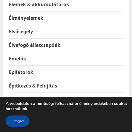
Elemek & akkumulátorok
Élményelemek
Elsősegély
Élvefogó állatcsapdák
Emelők
Epilátorok
Építkezés & Felújítás
Építőanyagok
A weboldalon a minőségi felhasználói élmény érdekében sütiket
használunk.
Ereszhálók
Elfogad
Esővízgyűjtő tartályok