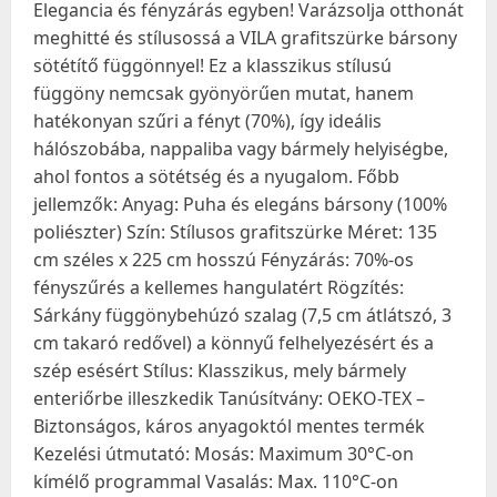
Elegancia és fényzárás egyben! Varázsolja otthonát
meghitté és stílusossá a VILA grafitszürke bársony
sötétítő függönnyel! Ez a klasszikus stílusú
függöny nemcsak gyönyörűen mutat, hanem
hatékonyan szűri a fényt (70%), így ideális
hálószobába, nappaliba vagy bármely helyiségbe,
ahol fontos a sötétség és a nyugalom. Főbb
jellemzők: Anyag: Puha és elegáns bársony (100%
poliészter) Szín: Stílusos grafitszürke Méret: 135
cm széles x 225 cm hosszú Fényzárás: 70%-os
fényszűrés a kellemes hangulatért Rögzítés:
Sárkány függönybehúzó szalag (7,5 cm átlátszó, 3
cm takaró redővel) a könnyű felhelyezésért és a
szép esésért Stílus: Klasszikus, mely bármely
enteriőrbe illeszkedik Tanúsítvány: OEKO-TEX –
Biztonságos, káros anyagoktól mentes termék
Kezelési útmutató: Mosás: Maximum 30°C-on
kímélő programmal Vasalás: Max. 110°C-on