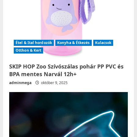
Étel & Ital hordozók
Konyha & Étkezés
Kulacsok
Otthon & Kert
SKIP HOP Zoo Szívószálas pohár PP PVC és
BPA mentes Narvál 12h+
adminmega
október 9, 2025