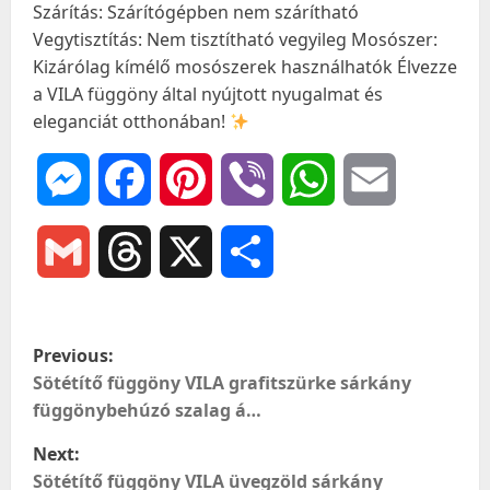
Szárítás: Szárítógépben nem szárítható
Vegytisztítás: Nem tisztítható vegyileg Mosószer:
Kizárólag kímélő mosószerek használhatók Élvezze
a VILA függöny által nyújtott nyugalmat és
eleganciát otthonában!
Messenger
Facebook
Pinterest
Viber
WhatsApp
Email
Gmail
Threads
X
Ossza
meg
P
Previous:
o
Sötétítő függöny VILA grafitszürke sárkány
függönybehúzó szalag á…
s
Next:
t
Sötétítő függöny VILA üvegzöld sárkány