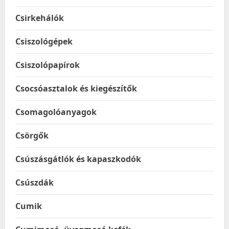
Csirkehálók
Csiszológépek
Csiszolópapírok
Csocsóasztalok és kiegészítők
Csomagolóanyagok
Csörgők
Csúszásgátlók és kapaszkodók
Csúszdák
Cumik