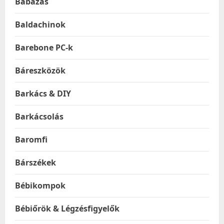
Babázás
Baldachinok
Barebone PC-k
Báreszközök
Barkács & DIY
Barkácsolás
Baromfi
Bárszékek
Bébikompok
Bébiőrök & Légzésfigyelők