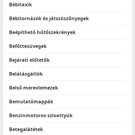
Bébitaxik
Bébitornázók és játszószőnyegek
Beépíthető hűtőszekrények
Befőttesüvegek
Bejárati előtetők
Belátásgátlók
Belső merevlemezek
Bemutatómappák
Benzinmotoros szivattyúk
Betegalátétek