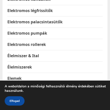
Elektromos légfrissítők
Elektromos palacsintasütők
Elektromos pumpák
Elektromos rollerek
Élelmiszer & Ital
Élelmiszerek
Elemek
A weboldalon a minőségi felhasználói élmény érdekében sütiket
Elemek & akkumulátorok
használunk.
Élményelemek
Elfogad