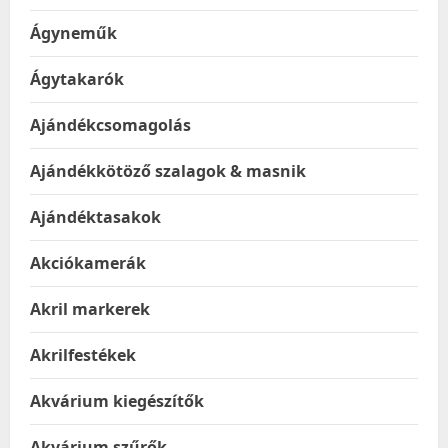
Ágyneműk
Ágytakarók
Ajándékcsomagolás
Ajándékkötöző szalagok & masnik
Ajándéktasakok
Akciókamerák
Akril markerek
Akrilfestékek
Akvárium kiegészítők
Akvárium szűrők