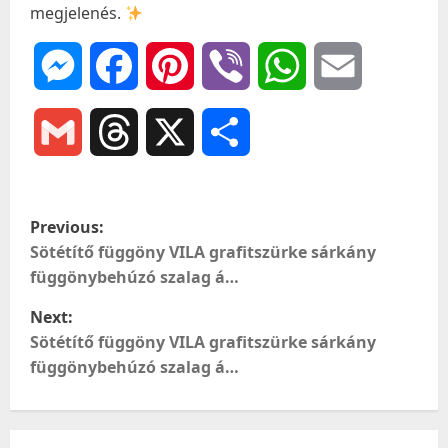
megjelenés.
Messenger
Facebook
Pinterest
Viber
WhatsApp
Email
Gmail
Threads
X
Ossza
meg
P
Previous:
o
Sötétítő függöny VILA grafitszürke sárkány
függönybehúzó szalag á…
s
Next:
t
Sötétítő függöny VILA grafitszürke sárkány
függönybehúzó szalag á…
n
a