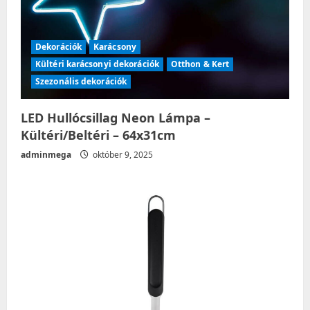
Dekorációk
Karácsony
Kültéri karácsonyi dekorációk
Otthon & Kert
Szezonális dekorációk
LED Hullócsillag Neon Lámpa –
Kültéri/Beltéri – 64x31cm
adminmega
október 9, 2025