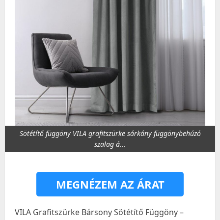
Sötétítő függöny VILA grafitszürke sárkány függönybehúzó
szalag á...
MEGNÉZEM AZ ÁRAT
VILA Grafitszürke Bársony Sötétítő Függöny –