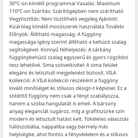
30°C-on kímélő programmal Vasalás: Maximum
110°C-on Szárítás: Szárítógépben nem szárítható
Vegytisztítás: Nem tisztítható vegyileg Ajánlott:
Kizárólag kímélő mosószerek használata További
Előnyök: Állítható magasság: A függöny
magassága igény szerint állítható a behúzó szalag
segítségével. Könnyű felhelyezés: A sárkány
függönybehúzó szalag egyszerű és gyors rögzítést
tesz lehetővé. Sima szövetkivitel: A sima felület
elegáns és letisztult megjelenést biztosít. VILA
kollekció: A VILA kollekció részeként a függöny
kiváló minőséget és stílusos design-t képvisel. Ez a
sötétítő függöny nem csak a fényt szabályozza,
hanem a szoba hangulatát is emeli. A bársony
anyag eleganciát sugároz, míg a grafitszürke szín
modern és letisztult hatást kelt. Tökéletes választás
hálószobába, nappaliba vagy bármely más
helyiségbe, ahol fontos a fényvédelem és a stílusos