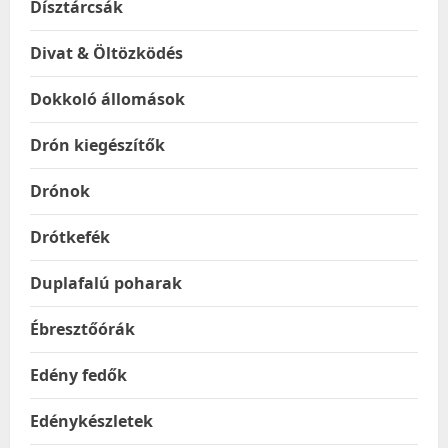
Dísztárcsák
Divat & Öltözködés
Dokkoló állomások
Drón kiegészítők
Drónok
Drótkefék
Duplafalú poharak
Ébresztőórák
Edény fedők
Edénykészletek