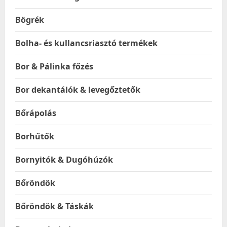
Bögrék
Bolha- és kullancsriasztó termékek
Bor & Pálinka főzés
Bor dekantálók & levegőztetők
Bőrápolás
Borhűtők
Bornyitók & Dugóhúzók
Bőröndök
Bőröndök & Táskák