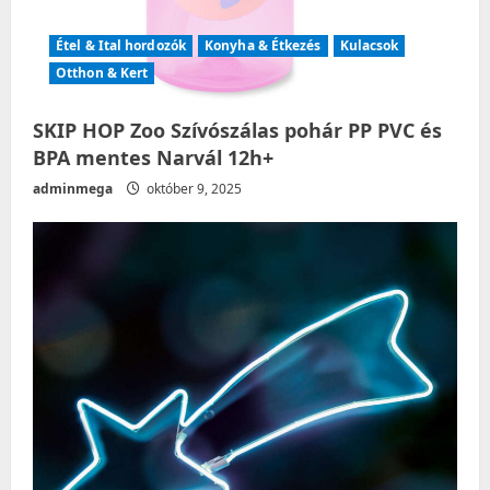
Étel & Ital hordozók
Konyha & Étkezés
Kulacsok
Otthon & Kert
SKIP HOP Zoo Szívószálas pohár PP PVC és
BPA mentes Narvál 12h+
adminmega
október 9, 2025