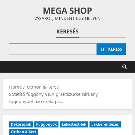
Skip
MEGA SHOP
to
content
VÁSÁROLJ MINDENT EGY HELYEN
KERESÉS
ITT KERESS
Home
Otthon & Kert
Sötétítő függöny VILA grafitszürke sárkány
függönybehúzó szalag á…
Dekorációk
Függönyök
Lakástextilek
Lakberendezés
Otthon & Kert