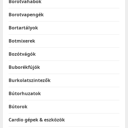
Borotvahabok
Borotvapengék
Bortartályok
Botmixerek
Bozótvágók
Buborékfújók
Burkolatszintezők
Bútorhuzatok
Bútorok
Cardio gépek & eszközök