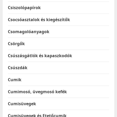
Csiszolópapírok
Csocsóasztalok és kiegészítők
Csomagolóanyagok
Csörgők
Csúszásgátlók és kapaszkodók
Csúszdák
Cumik
Cumimosó, üvegmosó kefék
Cumisüvegek
Cumisüvegek és Etetőcumik