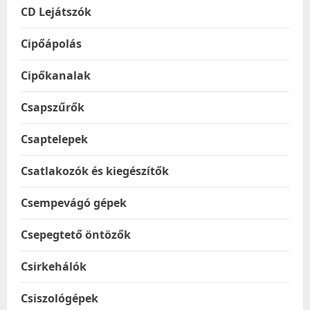
CD Lejátszók
Cipőápolás
Cipőkanalak
Csapszűrők
Csaptelepek
Csatlakozók és kiegészítők
Csempevágó gépek
Csepegtető öntözők
Csirkehálók
Csiszológépek