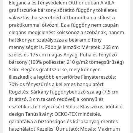
Elegancia és Fényvédelem Otthonodban A VILA
grafitszürke bársony sötétítő függöny tökéletes
választás, ha szeretnéd otthonodban a stílust a
praktikummal ötvözni. Ez a függöny nem csupán
elegáns megjelenést kölcsönöz a szobának, hanem
hatékonyan szabályozza a beáramló fény
mennyiségét is. Főbb Jellemzők: Méretek: 265 cm
széles és 175 cm magas Anyag: Puha és fényűző
bársony (100% poliészter, 210 g/m2 tömegsűrűség)
Szín: Elegáns grafitszürke, mely könnyen
illeszkedik a legtöbb enteriőrbe Fényáteresztés:
70%-os fényszűrés a kellemes hangulatért
Rögzítés: Sárkány függönybehúzó szalag (7,5 cm
átlátszó, 3 cm takaró redővel) a könnyű és
esztétikus felhelyezésért Stílus: Klasszikus, időtálló
design Tanúsítvány: OEKO-TEX minősítés,
garantálva a biztonságos és károsanyag-mentes
használatot Kezelési Útmutató: Mosás: Maximum