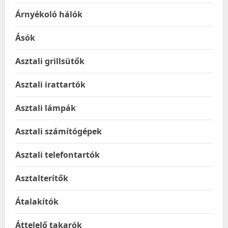
Árnyékoló hálók
Ásók
Asztali grillsütők
Asztali irattartók
Asztali lámpák
Asztali számítógépek
Asztali telefontartók
Asztalterítők
Átalakítók
Áttelelő takarók