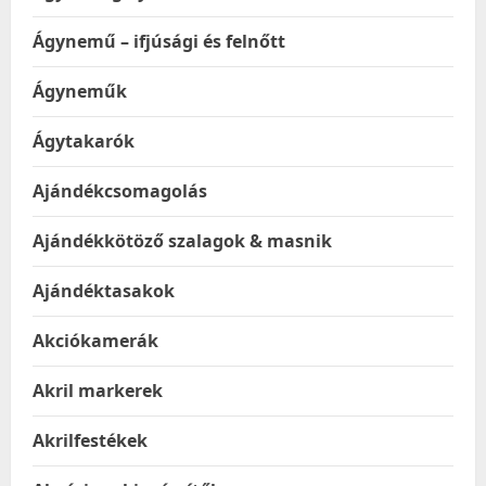
Ágynemű – ifjúsági és felnőtt
Ágyneműk
Ágytakarók
Ajándékcsomagolás
Ajándékkötöző szalagok & masnik
Ajándéktasakok
Akciókamerák
Akril markerek
Akrilfestékek