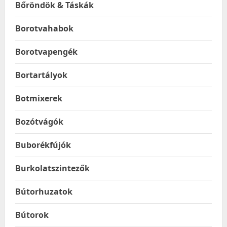
Bőröndök & Táskák
Borotvahabok
Borotvapengék
Bortartályok
Botmixerek
Bozótvágók
Buborékfújók
Burkolatszintezők
Bútorhuzatok
Bútorok