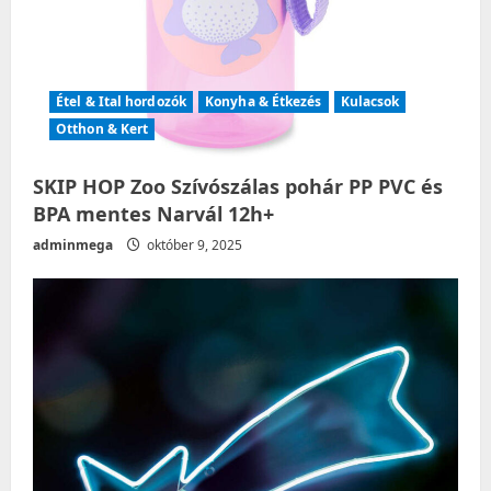
Étel & Ital hordozók
Konyha & Étkezés
Kulacsok
Otthon & Kert
SKIP HOP Zoo Szívószálas pohár PP PVC és
BPA mentes Narvál 12h+
adminmega
október 9, 2025