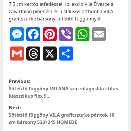
7,5 cm kettős átfedéssel Kollekció Vila Élvezze a
zavartalan pihenést és a stílusos otthont a VILA
grafitszürke bársony sötétítő függönnyel!
Messenger
Facebook
Pinterest
Viber
WhatsApp
Email
Gmail
Threads
X
Ossza
meg
P
Previous:
o
Sötétítő függöny MILANA szín világoslila stílus
klasszikus flex 9…
s
Next:
t
Sötétítő függöny VILA grafitszürke pántok 10
cm bársony 530×245 HOMEDE
n