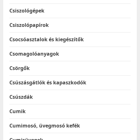
Csiszológépek
Csiszolópapírok
Csocsóasztalok és kiegészítők
Csomagolóanyagok
Csörgők
Csúszásgátlók és kapaszkodók
Csúszdák
Cumik
Cumimosó, üvegmosó kefék