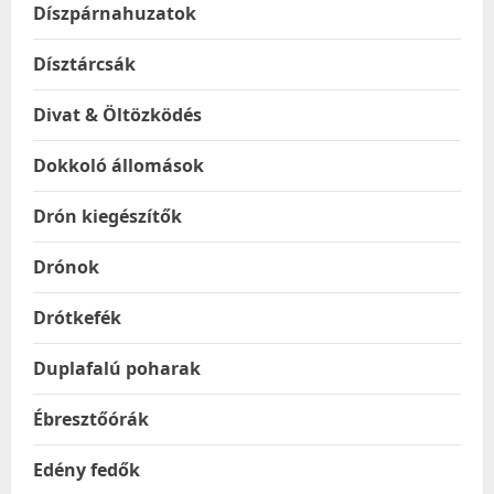
Díszpárnahuzatok
Dísztárcsák
Divat & Öltözködés
Dokkoló állomások
Drón kiegészítők
Drónok
Drótkefék
Duplafalú poharak
Ébresztőórák
Edény fedők