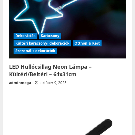
Dekorációk
Karácsony
Kültéri karácsonyi dekorációk
Otthon & Kert
Szezonális dekorációk
LED Hullócsillag Neon Lámpa –
Kültéri/Beltéri – 64x31cm
adminmega
október 9, 2025