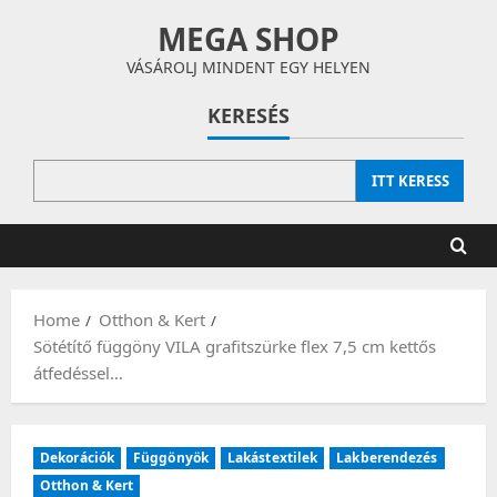
Skip
MEGA SHOP
to
content
VÁSÁROLJ MINDENT EGY HELYEN
KERESÉS
ITT KERESS
Home
Otthon & Kert
Sötétítő függöny VILA grafitszürke flex 7,5 cm kettős
átfedéssel…
Dekorációk
Függönyök
Lakástextilek
Lakberendezés
Otthon & Kert