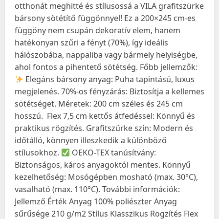
otthonát meghitté és stílusossá a VILA grafitszürke
bársony sötétítő függönnyel! Ez a 200×245 cm-es
függöny nem csupán dekoratív elem, hanem
hatékonyan szűri a fényt (70%), így ideális
hálószobába, nappaliba vagy bármely helyiségbe,
ahol fontos a pihentető sötétség. Főbb jellemzők:
Elegáns bársony anyag: Puha tapintású, luxus
megjelenés. 70%-os fényzárás: Biztosítja a kellemes
sötétséget. Méretek: 200 cm széles és 245 cm
hosszú.
Flex 7,5 cm kettős átfedéssel: Könnyű és
praktikus rögzítés. Grafitszürke szín: Modern és
időtálló, könnyen illeszkedik a különböző
stílusokhoz.
OEKO-TEX tanúsítvány:
Biztonságos, káros anyagoktól mentes. Könnyű
kezelhetőség: Mosógépben mosható (max. 30°C),
vasalható (max. 110°C). További információk:
Jellemző Érték Anyag 100% poliészter Anyag
sűrűsége 210 g/m2 Stílus Klasszikus Rögzítés Flex