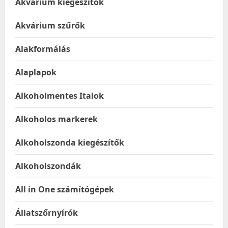
Akvárium kiegészítők
Akvárium szűrők
Alakformálás
Alaplapok
Alkoholmentes Italok
Alkoholos markerek
Alkoholszonda kiegészítők
Alkoholszondák
All in One számítógépek
Állatszőrnyírók