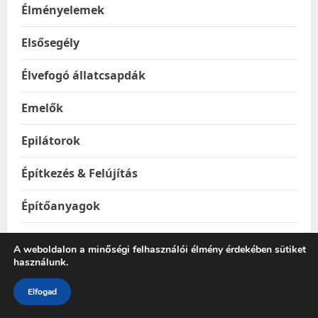
Élményelemek
Elsősegély
Élvefogó állatcsapdák
Emelők
Epilátorok
Építkezés & Felújítás
Építőanyagok
Ereszhálók
A weboldalon a minőségi felhasználói élmény érdekében sütiket
használunk.
Esővízgyűjtő tartályok
Elfogad
Esőztetők és locsolók