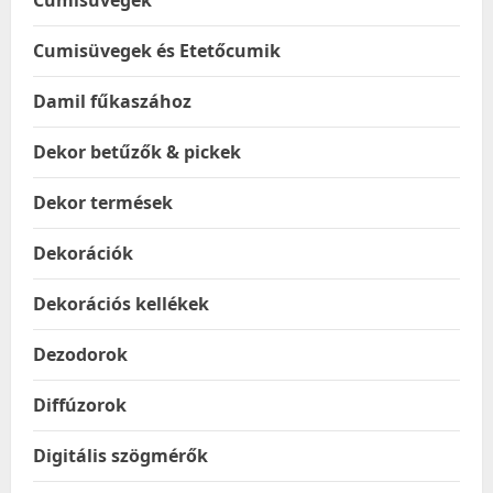
Cumisüvegek
Cumisüvegek és Etetőcumik
Damil fűkaszához
Dekor betűzők & pickek
Dekor termések
Dekorációk
Dekorációs kellékek
Dezodorok
Diffúzorok
Digitális szögmérők