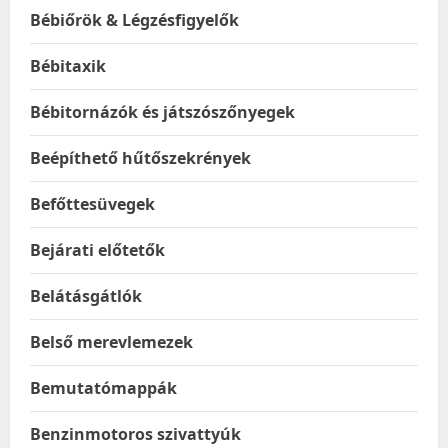
Bébiőrök & Légzésfigyelők
Bébitaxik
Bébitornázók és játszószőnyegek
Beépíthető hűtőszekrények
Befőttesüvegek
Bejárati előtetők
Belátásgátlók
Belső merevlemezek
Bemutatómappák
Benzinmotoros szivattyúk