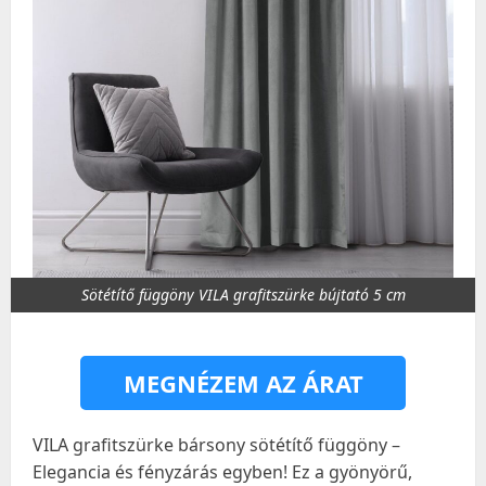
Sötétítő függöny VILA grafitszürke bújtató 5 cm
MEGNÉZEM AZ ÁRAT
VILA grafitszürke bársony sötétítő függöny –
Elegancia és fényzárás egyben! Ez a gyönyörű,