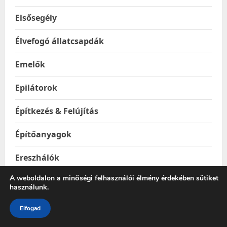
Elsősegély
Élvefogó állatcsapdák
Emelők
Epilátorok
Építkezés & Felújítás
Építőanyagok
Ereszhálók
A weboldalon a minőségi felhasználói élmény érdekében sütiket
Esővízgyűjtő tartályok
használunk.
Esőztetők és locsolók
Elfogad