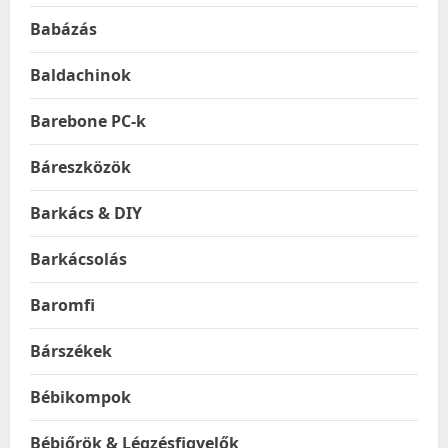
Babázás
Baldachinok
Barebone PC-k
Báreszközök
Barkács & DIY
Barkácsolás
Baromfi
Bárszékek
Bébikompok
Bébiőrök & Légzésfigyelők