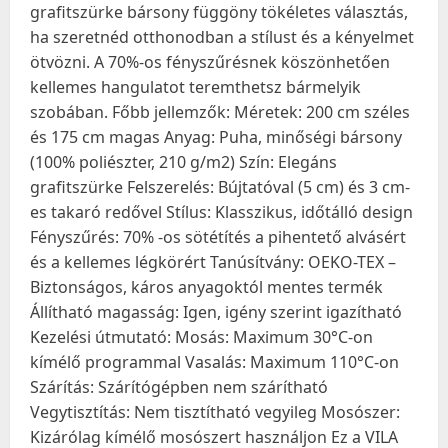
grafitszürke bársony függöny tökéletes választás,
ha szeretnéd otthonodban a stílust és a kényelmet
ötvözni. A 70%-os fényszűrésnek köszönhetően
kellemes hangulatot teremthetsz bármelyik
szobában. Főbb jellemzők: Méretek: 200 cm széles
és 175 cm magas Anyag: Puha, minőségi bársony
(100% poliészter, 210 g/m2) Szín: Elegáns
grafitszürke Felszerelés: Bújtatóval (5 cm) és 3 cm-
es takaró redővel Stílus: Klasszikus, időtálló design
Fényszűrés: 70% -os sötétítés a pihentető alvásért
és a kellemes légkörért Tanúsítvány: OEKO-TEX –
Biztonságos, káros anyagoktól mentes termék
Állítható magasság: Igen, igény szerint igazítható
Kezelési útmutató: Mosás: Maximum 30°C-on
kímélő programmal Vasalás: Maximum 110°C-on
Szárítás: Szárítógépben nem szárítható
Vegytisztítás: Nem tisztítható vegyileg Mosószer:
Kizárólag kímélő mosószert használjon Ez a VILA