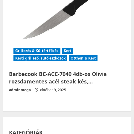
Grillezés & Kültéri főzés
Kert
Kerti grillező, sütő eszközök
Otthon & Kert
Barbecook BC-ACC-7049 4db-os Olivia
rozsdamentes acél steak kés,…
adminmega
október 9, 2025
KATEGÓRIÁK