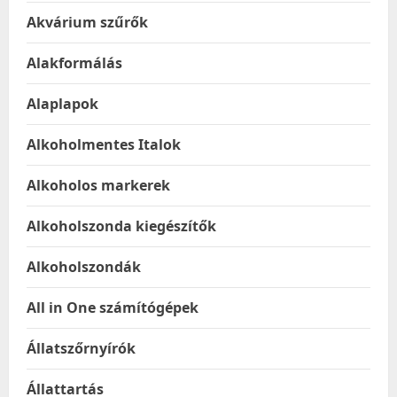
Akvárium szűrők
Alakformálás
Alaplapok
Alkoholmentes Italok
Alkoholos markerek
Alkoholszonda kiegészítők
Alkoholszondák
All in One számítógépek
Állatszőrnyírók
Állattartás