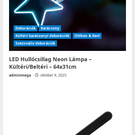
Dekorációk
Karácsony
Kültéri karácsonyi dekorációk
Otthon & Kert
Szezonális dekorációk
LED Hullócsillag Neon Lámpa –
Kültéri/Beltéri – 64x31cm
adminmega
október 9, 2025