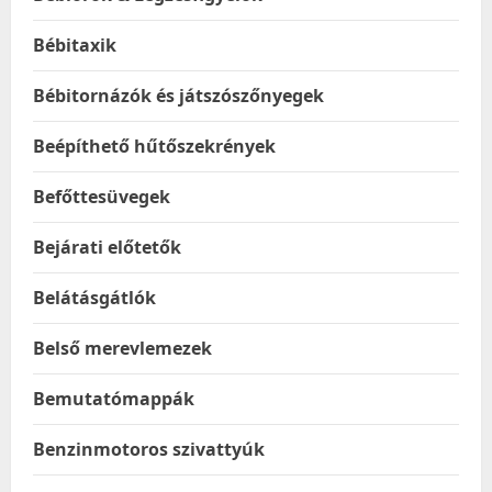
Bébitaxik
Bébitornázók és játszószőnyegek
Beépíthető hűtőszekrények
Befőttesüvegek
Bejárati előtetők
Belátásgátlók
Belső merevlemezek
Bemutatómappák
Benzinmotoros szivattyúk