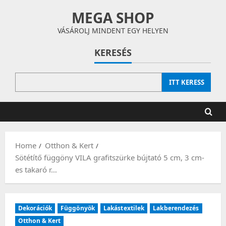
Skip
MEGA SHOP
to
content
VÁSÁROLJ MINDENT EGY HELYEN
KERESÉS
ITT KERESS
Home
Otthon & Kert
Sötétítő függöny VILA grafitszürke bújtató 5 cm, 3 cm-
es takaró r…
Dekorációk
Függönyök
Lakástextilek
Lakberendezés
Otthon & Kert