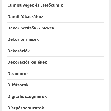
Cumisüvegek és Etetőcumik
Damil fűkaszához
Dekor betűzők & pickek
Dekor termések
Dekorációk
Dekorációs kellékek
Dezodorok
Diffúzorok
Digitális szögmérők
Díszpárnahuzatok