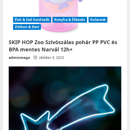
Étel & Ital hordozók
Konyha & Étkezés
Kulacsok
Otthon & Kert
SKIP HOP Zoo Szívószálas pohár PP PVC és
BPA mentes Narvál 12h+
adminmega
október 9, 2025