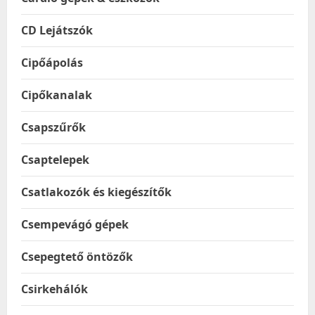
CD Lejátszók
Cipőápolás
Cipőkanalak
Csapszűrők
Csaptelepek
Csatlakozók és kiegészítők
Csempevágó gépek
Csepegtető öntözők
Csirkehálók