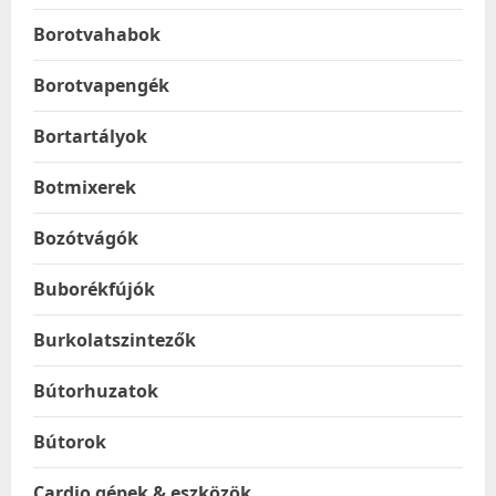
Borotvahabok
Borotvapengék
Bortartályok
Botmixerek
Bozótvágók
Buborékfújók
Burkolatszintezők
Bútorhuzatok
Bútorok
Cardio gépek & eszközök