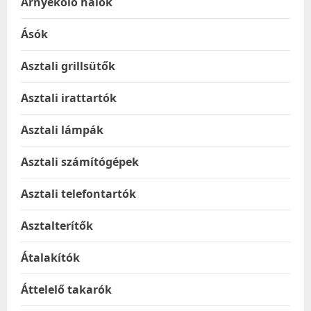
Árnyékoló hálók
Ásók
Asztali grillsütők
Asztali irattartók
Asztali lámpák
Asztali számítógépek
Asztali telefontartók
Asztalterítők
Átalakítók
Áttelelő takarók