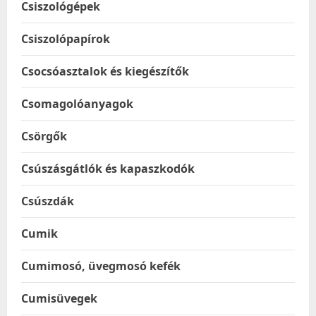
Csiszológépek
Csiszolópapírok
Csocsóasztalok és kiegészítők
Csomagolóanyagok
Csörgők
Csúszásgátlók és kapaszkodók
Csúszdák
Cumik
Cumimosó, üvegmosó kefék
Cumisüvegek