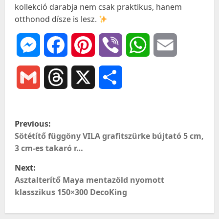
kollekció darabja nem csak praktikus, hanem
otthonod dísze is lesz.
Messenger
Facebook
Pinterest
Viber
WhatsApp
Email
Gmail
Threads
X
Ossza
meg
P
Previous:
o
Sötétítő függöny VILA grafitszürke bújtató 5 cm,
3 cm-es takaró r…
s
Next:
t
Asztalterítő Maya mentazöld nyomott
klasszikus 150×300 DecoKing
n