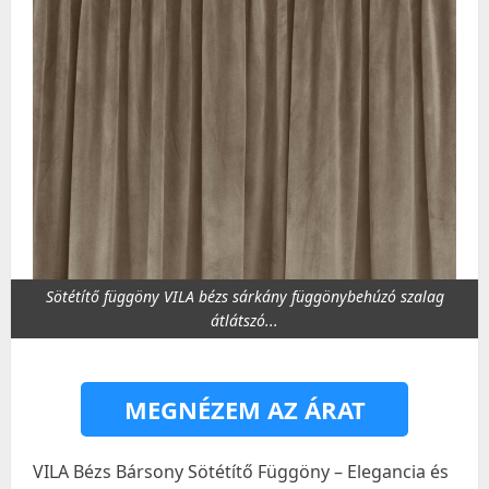
Sötétítő függöny VILA bézs sárkány függönybehúzó szalag
átlátszó...
MEGNÉZEM AZ ÁRAT
VILA Bézs Bársony Sötétítő Függöny – Elegancia és