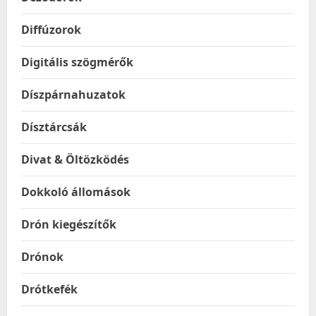
Diffúzorok
Digitális szögmérők
Díszpárnahuzatok
Dísztárcsák
Divat & Öltözködés
Dokkoló állomások
Drón kiegészítők
Drónok
Drótkefék