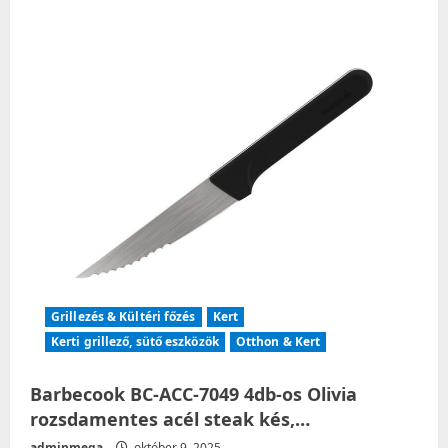
Grillezés & Kültéri főzés
Kert
Kerti grillező, sütő eszközök
Otthon & Kert
Barbecook BC-ACC-7049 4db-os Olivia
rozsdamentes acél steak kés,…
adminmega
október 9, 2025