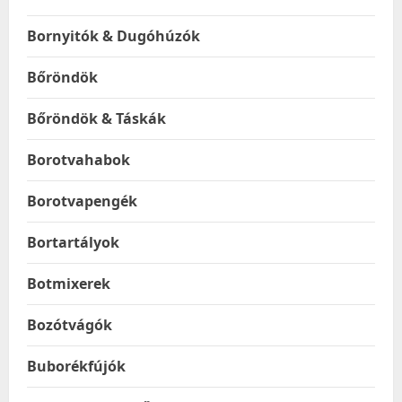
Bornyitók & Dugóhúzók
Bőröndök
Bőröndök & Táskák
Borotvahabok
Borotvapengék
Bortartályok
Botmixerek
Bozótvágók
Buborékfújók