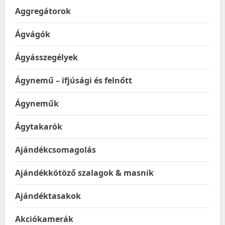
Aggregátorok
Ágvágók
Ágyásszegélyek
Ágynemű – ifjúsági és felnőtt
Ágyneműk
Ágytakarók
Ajándékcsomagolás
Ajándékkötöző szalagok & masnik
Ajándéktasakok
Akciókamerák