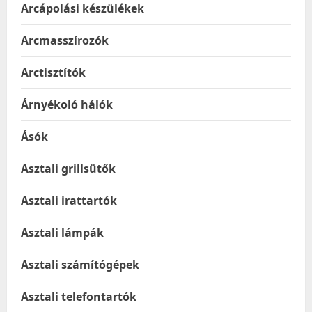
Arcápolási készülékek
Arcmasszírozók
Arctisztítók
Árnyékoló hálók
Ásók
Asztali grillsütők
Asztali irattartók
Asztali lámpák
Asztali számítógépek
Asztali telefontartók