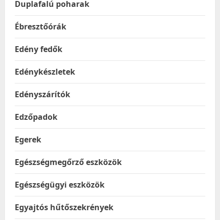
Duplafalú poharak
Ébresztőórák
Edény fedők
Edénykészletek
Edényszárítók
Edzőpadok
Egerek
Egészségmegőrző eszközök
Egészségügyi eszközök
Egyajtós hűtőszekrények