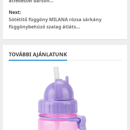
átfedéssel bárson…
s
Next:
t
Sötétítő függöny MILANA rózsa sárkány
függönybehúzó szalag átláts…
n
a
TOVÁBBI AJÁNLATUNK
v
i
g
a
t
i