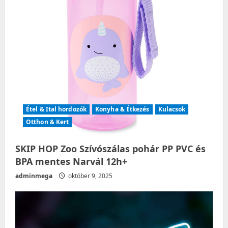
o
n
Étel & Ital hordozók
Konyha & Étkezés
Kulacsok
Otthon & Kert
SKIP HOP Zoo Szívószálas pohár PP PVC és
BPA mentes Narvál 12h+
adminmega
október 9, 2025