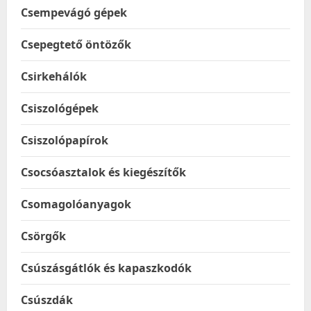
Csempevágó gépek
Csepegtető öntözők
Csirkehálók
Csiszológépek
Csiszolópapírok
Csocsóasztalok és kiegészítők
Csomagolóanyagok
Csörgők
Csúszásgátlók és kapaszkodók
Csúszdák