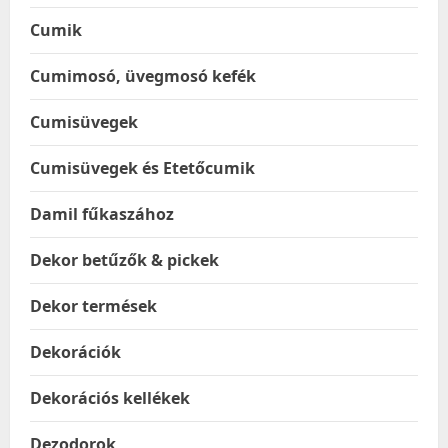
Cumik
Cumimosó, üvegmosó kefék
Cumisüvegek
Cumisüvegek és Etetőcumik
Damil fűkaszához
Dekor betűzők & pickek
Dekor termések
Dekorációk
Dekorációs kellékek
Dezodorok