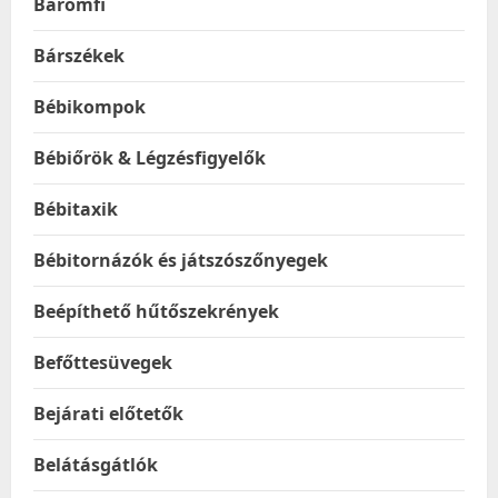
Baromfi
Bárszékek
Bébikompok
Bébiőrök & Légzésfigyelők
Bébitaxik
Bébitornázók és játszószőnyegek
Beépíthető hűtőszekrények
Befőttesüvegek
Bejárati előtetők
Belátásgátlók