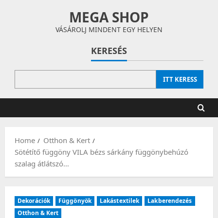
Skip
MEGA SHOP
to
content
VÁSÁROLJ MINDENT EGY HELYEN
KERESÉS
ITT KERESS
Home
Otthon & Kert
Sötétítő függöny VILA bézs sárkány függönybehúzó
szalag átlátszó…
Dekorációk
Függönyök
Lakástextilek
Lakberendezés
Otthon & Kert