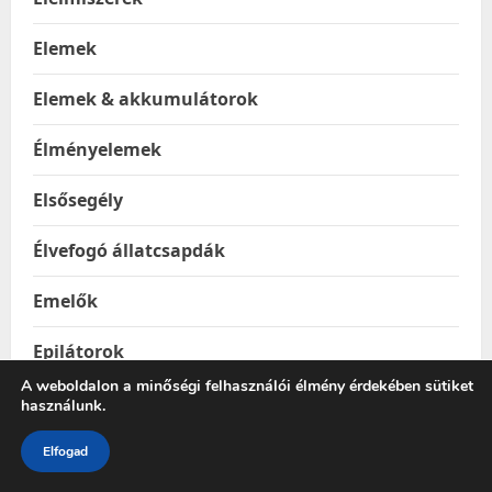
Elemek
Elemek & akkumulátorok
Élményelemek
Elsősegély
Élvefogó állatcsapdák
Emelők
Epilátorok
A weboldalon a minőségi felhasználói élmény érdekében sütiket
Építkezés & Felújítás
használunk.
Építőanyagok
Elfogad