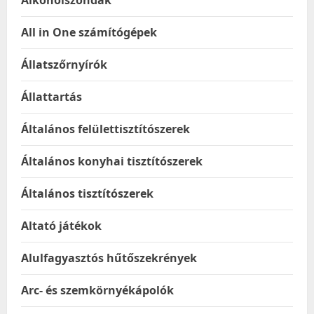
Alkoholszondák
All in One számítógépek
Állatszőrnyírók
Állattartás
Általános felülettisztítószerek
Általános konyhai tisztítószerek
Általános tisztítószerek
Altató játékok
Alulfagyasztós hűtőszekrények
Arc- és szemkörnyékápolók