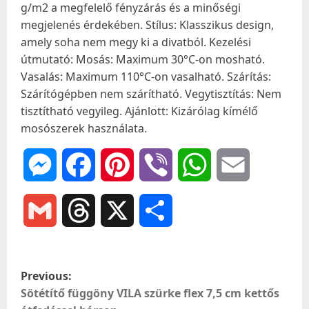
g/m2 a megfelelő fényzárás és a minőségi
megjelenés érdekében. Stílus: Klasszikus design,
amely soha nem megy ki a divatból. Kezelési
útmutató: Mosás: Maximum 30°C-on mosható.
Vasalás: Maximum 110°C-on vasalható. Szárítás:
Szárítógépben nem szárítható. Vegytisztítás: Nem
tisztítható vegyileg. Ajánlott: Kizárólag kímélő
mosószerek használata.
Messenger
Facebook
Pinterest
Viber
WhatsApp
Email
Gmail
Threads
X
Ossza
meg
P
Previous:
o
Sötétítő függöny VILA szürke flex 7,5 cm kettős