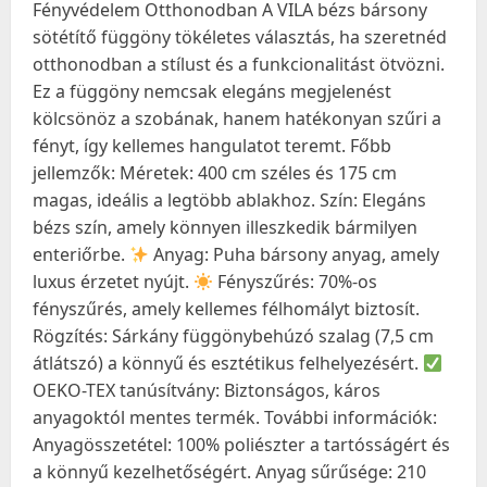
Fényvédelem Otthonodban A VILA bézs bársony
sötétítő függöny tökéletes választás, ha szeretnéd
otthonodban a stílust és a funkcionalitást ötvözni.
Ez a függöny nemcsak elegáns megjelenést
kölcsönöz a szobának, hanem hatékonyan szűri a
fényt, így kellemes hangulatot teremt. Főbb
jellemzők: Méretek: 400 cm széles és 175 cm
magas, ideális a legtöbb ablakhoz. Szín: Elegáns
bézs szín, amely könnyen illeszkedik bármilyen
enteriőrbe.
Anyag: Puha bársony anyag, amely
luxus érzetet nyújt.
Fényszűrés: 70%-os
fényszűrés, amely kellemes félhomályt biztosít.
Rögzítés: Sárkány függönybehúzó szalag (7,5 cm
átlátszó) a könnyű és esztétikus felhelyezésért.
OEKO-TEX tanúsítvány: Biztonságos, káros
anyagoktól mentes termék. További információk:
Anyagösszetétel: 100% poliészter a tartósságért és
a könnyű kezelhetőségért. Anyag sűrűsége: 210