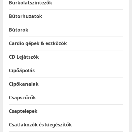
Burkolatszintezők
Bútorhuzatok
Bútorok
Cardio gépek & eszközök
CD Lejátszók
Cipőápolás
Cipőkanalak
Csapszűrők
Csaptelepek
Csatlakozók és kiegészítők