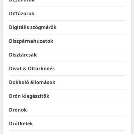
Diffúzorok
Digitális szögmérők
Díszpárnahuzatok
Dísztárcsák
Divat & Öltözködés
Dokkoló állomások
Drón kiegészítők
Drónok
Drótkefék