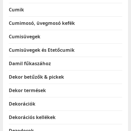
Cumik
Cumimosó, üvegmosó kefék
Cumisüvegek
Cumisüvegek és Etetőcumik
Damil fűkaszához
Dekor betűzők & pickek
Dekor termések
Dekorációk
Dekorációs kellékek
Dezodorok