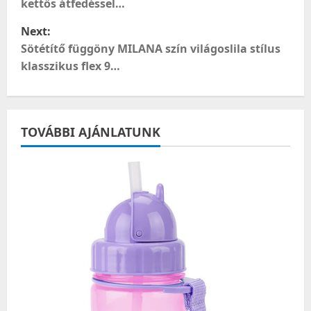
kettős átfedéssel…
s
Next:
t
Sötétítő függöny MILANA szín világoslila stílus
klasszikus flex 9…
n
a
TOVÁBBI AJÁNLATUNK
v
i
g
a
t
i