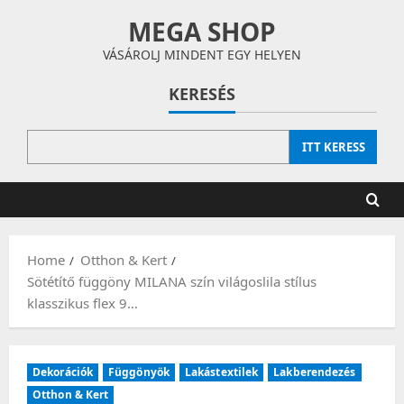
Skip
MEGA SHOP
to
content
VÁSÁROLJ MINDENT EGY HELYEN
KERESÉS
ITT KERESS
Home
Otthon & Kert
Sötétítő függöny MILANA szín világoslila stílus
klasszikus flex 9…
Dekorációk
Függönyök
Lakástextilek
Lakberendezés
Otthon & Kert