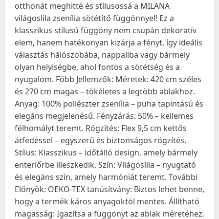
otthonát meghitté és stílusossá a MILANA
világoslila zsenília sötétítő függönnyel! Ez a
klasszikus stílusú függöny nem csupán dekoratív
elem, hanem hatékonyan kizárja a fényt, így ideális
választás hálószobába, nappaliba vagy bármely
olyan helyiségbe, ahol fontos a sötétség és a
nyugalom. Főbb Jellemzők: Méretek: 420 cm széles
és 270 cm magas – tökéletes a legtöbb ablakhoz.
Anyag: 100% poliészter zsenília – puha tapintású és
elegáns megjelenésű. Fényzárás: 50% – kellemes
félhomályt teremt. Rögzítés: Flex 9,5 cm kettős
átfedéssel – egyszerű és biztonságos rögzítés.
Stílus: Klasszikus – időtálló design, amely bármely
enteriőrbe illeszkedik. Szín: Világoslila – nyugtató
és elegáns szín, amely harmóniát teremt. További
Előnyök: OEKO-TEX tanúsítvány: Biztos lehet benne,
hogy a termék káros anyagoktól mentes. Állítható
magasság: Igazítsa a függönyt az ablak méretéhez.