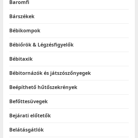
Baromfi
Bárszékek
Bébikompok
Bébiőrök & Légzésfigyelők
Bébitaxik
Bébitornázók és játszószőnyegek
Beépíthető hűtőszekrények
Befőttesüvegek
Bejárati előtetők
Belátásgátlók