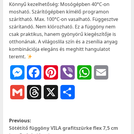
Könnyű kezelhetőség: Mosógépben 40°C-on
mosható. Szárítógépben kímélő programon
szárítható. Max. 100°C-on vasalható. Függesztve
szárítandó. Nem klórozható. Ez a függöny nem
csak praktikus, hanem gyönyörű kiegészítője is
otthonának. A világoslila szín és a zsenília anyag
kombinációja elegáns és meghitt hangulatot
teremt.
Messenger
Facebook
Pinterest
Viber
WhatsApp
Email
Gmail
Threads
X
Ossza
meg
P
Previous:
o
Sötétítő függöny VILA grafitszürke flex 7,5 cm