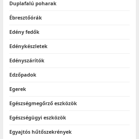
Duplafalú poharak
Ébresztőórák
Edény fedők
Edénykészletek
Edényszárítók
Edzőpadok
Egerek
Egészségmegőrző eszközök
Egészségügyi eszközök
Egyajtós hűtőszekrények