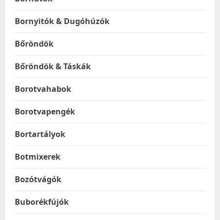
Bornyitók & Dugóhúzók
Bőröndök
Bőröndök & Táskák
Borotvahabok
Borotvapengék
Bortartályok
Botmixerek
Bozótvágók
Buborékfújók