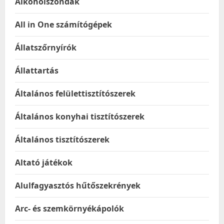
Alkoholszondák
All in One számítógépek
Állatszőrnyírók
Állattartás
Általános felülettisztítószerek
Általános konyhai tisztítószerek
Általános tisztítószerek
Altató játékok
Alulfagyasztós hűtőszekrények
Arc- és szemkörnyékápolók