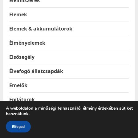
Élelmiszerek
Elemek
Elemek & akkumulátorok
Élményelemek
Elsősegély
Élvefogó állatcsapdák
Emelők
Epilátorok
A weboldalon a minőségi felhasználói élmény érdekében sütiket
Építkezés & Felújítás
használunk.
Elfogad
Építőanyagok