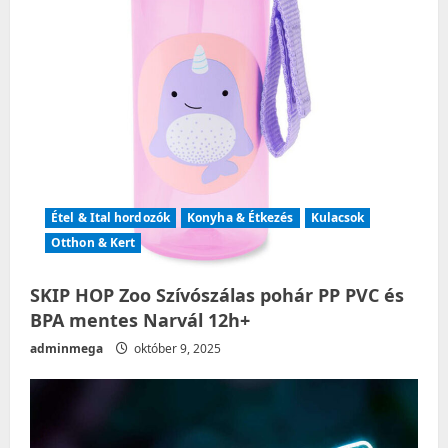
o
n
Étel & Ital hordozók
Konyha & Étkezés
Kulacsok
Otthon & Kert
SKIP HOP Zoo Szívószálas pohár PP PVC és
BPA mentes Narvál 12h+
adminmega
október 9, 2025