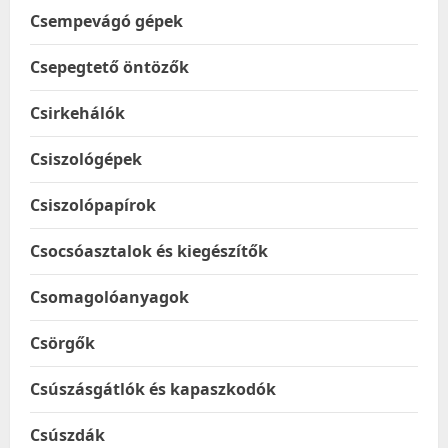
Csempevágó gépek
Csepegtető öntözők
Csirkehálók
Csiszológépek
Csiszolópapírok
Csocsóasztalok és kiegészítők
Csomagolóanyagok
Csörgők
Csúszásgátlók és kapaszkodók
Csúszdák