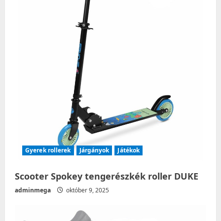
i
g
a
t
i
o
n
Gyerek rollerek
Járgányok
Játékok
Scooter Spokey tengerészkék roller DUKE
adminmega
október 9, 2025