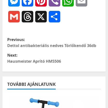
Messenger
Facebook
Pinterest
Viber
WhatsApp
Email
Gmail
Threads
X
Ossza
meg
P
Previous:
o
Dettol antibakteriális nedves Törlőkendő 36db
Next:
s
Hausmeister Aprító HM5506
t
n
TOVÁBBI AJÁNLATUNK
a
v