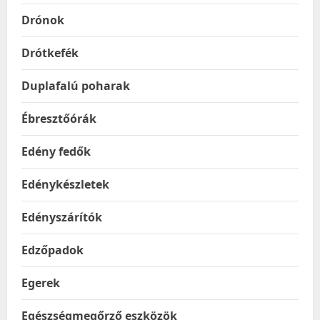
Drónok
Drótkefék
Duplafalú poharak
Ébresztőórák
Edény fedők
Edénykészletek
Edényszárítók
Edzőpadok
Egerek
Egészségmegőrző eszközök