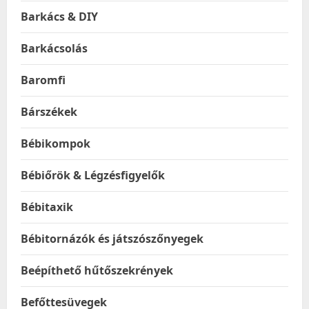
Barkács & DIY
Barkácsolás
Baromfi
Bárszékek
Bébikompok
Bébiőrök & Légzésfigyelők
Bébitaxik
Bébitornázók és játszószőnyegek
Beépíthető hűtőszekrények
Befőttesüvegek