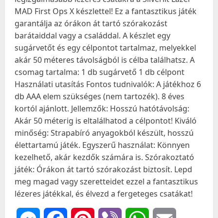
MAD First Ops X készlettel! Ez a fantasztikus játék
garantálja az órákon át tartó szórakozást
barátaiddal vagy a családdal. A készlet egy
sugárvetőt és egy célpontot tartalmaz, melyekkel
akár 50 méteres távolságból is célba találhatsz. A
csomag tartalma: 1 db sugárvető 1 db célpont
Használati utasítás Fontos tudnivalók: A játékhoz 6
db AAA elem szükséges (nem tartozék). 8 éves
kortól ajánlott. Jellemzők: Hosszú hatótávolság:
Akár 50 méterig is eltalálhatod a célpontot! Kiváló
minőség: Strapabíró anyagokból készült, hosszú
élettartamú játék. Egyszerű használat: Könnyen
kezelhető, akár kezdők számára is. Szórakoztató
játék: Órákon át tartó szórakozást biztosít. Lepd
meg magad vagy szeretteidet ezzel a fantasztikus
lézeres játékkal, és élvezd a fergeteges csatákat!