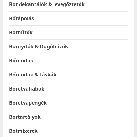
Bor dekantálók & levegőztetők
Bőrápolás
Borhűtők
Bornyitók & Dugóhúzók
Bőröndök
Bőröndök & Táskák
Borotvahabok
Borotvapengék
Bortartályok
Botmixerek