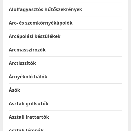
Alulfagyasztós hűtőszekrények
Arc- és szemkörnyékápolók
Arcápolási készülékek
Arcmasszírozók
Arctisztítók
Árnyékoló hálók
Ásók
Asztali grillsütők
Asztali irattartók
Asztali lámpák