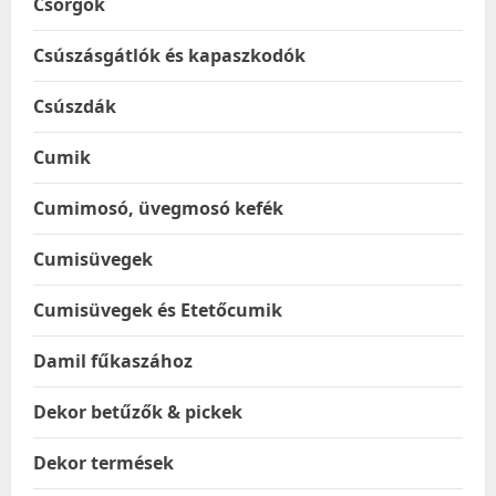
Csörgők
Csúszásgátlók és kapaszkodók
Csúszdák
Cumik
Cumimosó, üvegmosó kefék
Cumisüvegek
Cumisüvegek és Etetőcumik
Damil fűkaszához
Dekor betűzők & pickek
Dekor termések