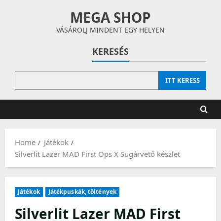
Skip
MEGA SHOP
to
content
VÁSÁROLJ MINDENT EGY HELYEN
KERESÉS
ITT KERESS
Home
Játékok
Silverlit Lazer MAD First Ops X Sugárvető készlet
Játékok
Játékpuskák, töltények
Silverlit Lazer MAD First