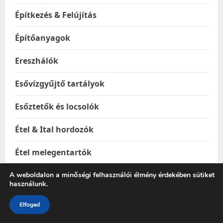
Építkezés & Felújítás
Építőanyagok
Ereszhálók
Esővízgyűjtő tartályok
Esőztetők és locsolók
Étel & Ital hordozók
Étel melegentartók
Étel-és italtárolók
A weboldalon a minőségi felhasználói élmény érdekében sütiket
használunk.
Ételhordók
Elfogad
Ételtakaró búrák