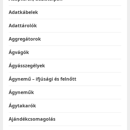
Adatkábelek
Adattárolók
Aggregátorok
Ágvágók
Ágyásszegélyek
Ágynemű – ifjúsági és felnőtt
Ágyneműk
Ágytakarók
Ajándékcsomagolás