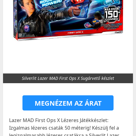
Silverlit Lazer MAD First Ops X Sugárvető készlet
MEGNÉZEM AZ ÁRAT
Lazer MAD First Ops X Lézeres Játékkészlet:
Izgalmas lézeres csaták 50 méterig! Készülj fel a
legizgalmasabb lézeres csatákra a Silverlit Lazer